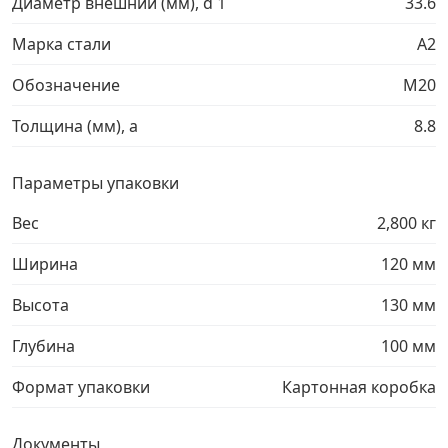
Диаметр внешний (мм), d 1
33.6
Грузовой крепеж
›
Марка стали
A2
Обозначение
М20
Комплекты и наборы крепежа
›
Толщина (мм), a
8.8
Кронштейны и крюки хозяйственные
›
Параметры упаковки
Метрический крепеж
›
Вес
2,800 кг
Ширина
120 мм
Электро и бензоинструмент, оборудование
›
Высота
130 мм
Нержавеющий крепеж
›
Глубина
100 мм
Перфорированный крепеж
›
Формат упаковки
Картонная коробка
Скобяные изделия и мебельная фурнитура
›
Документы