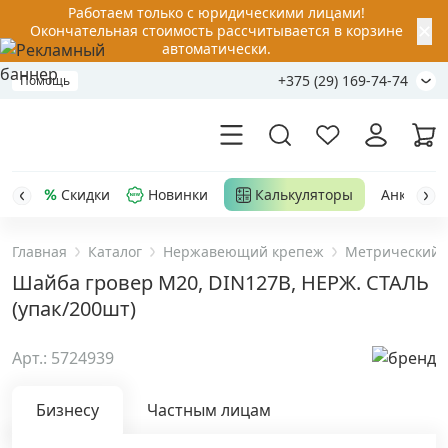
Работаем только с юридическими лицами!
✕
Окончательная стоимость рассчитывается в корзине
автоматически.
+375 (29) 169-74-74
Помощь
Скидки
Новинки
Калькуляторы
Анкер-шу
Главная
Каталог
Нержавеющий крепеж
Метрический 
Акции
Шайба гровер М20, DIN127B, НЕРЖ. СТАЛЬ
(упак/200шт)
Распродажа
Арт.: 5724939
Уценка
Бизнесу
Частным лицам
Анкерная техника
›