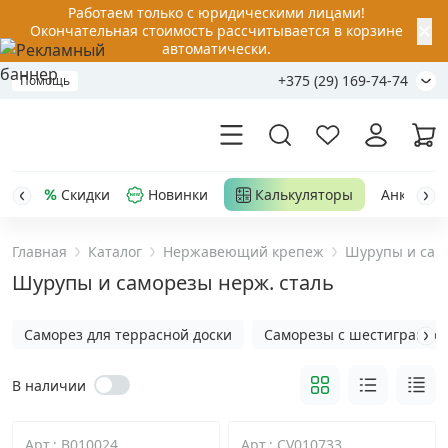
Работаем только с юридическими лицами!
✕
Окончательная стоимость рассчитывается в корзине
автоматически.
+375 (29) 169-74-74
Помощь
Скидки
Новинки
Калькуляторы
Анкер-шу
Главная
Каталог
Нержавеющий крепеж
Шурупы и сам
Акции
Шурупы и саморезы нерж. сталь
Распродажа
Саморез для террасной доски
Саморезы с шестигранной 
Уценка
В наличии
Анкерная техника
›
Арт.: B010024
Арт.: CV010733