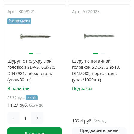
Арт.: B008221
Арт.: 5724023
Распродажа
Шуруп с полукруглой
Шуруп с потайной
головкой SDP-S, 6.3х80,
головкой SDC-S, 3.9х13,
DIN7981, нерж. сталь
DIN7982, нерж. сталь
(упак/30шт)
(упак/1000шт)
В наличии
Под заказ
25.62 руб.
-44.3%
14.27 руб.
без НДС
-
+
139.4 руб.
без НДС
Предварительный
В корзину