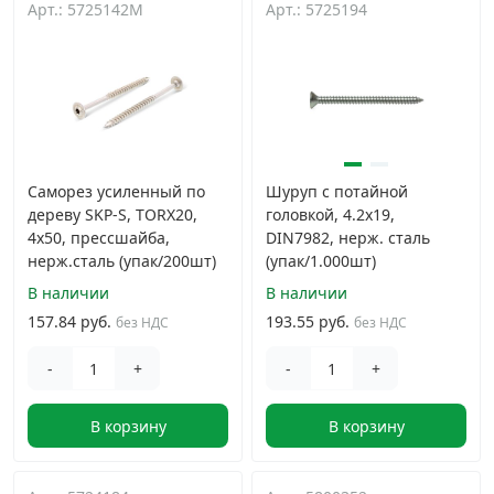
Арт.: 5725142M
Арт.: 5725194
Саморез усиленный по
Шуруп с потайной
дереву SKP-S, TORX20,
головкой, 4.2х19,
4x50, прессшайба,
DIN7982, нерж. сталь
нерж.сталь (упак/200шт)
(упак/1.000шт)
В наличии
В наличии
157.84 руб.
193.55 руб.
без НДС
без НДС
-
+
-
+
В корзину
В корзину