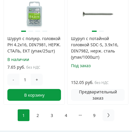
Шуруп с полукр. головкой
Шуруп с потайной
PH 4.2х16, DIN7981, НЕРЖ.
головкой SDC-S, 3.9х16,
СТАЛЬ, ЕКТ (упак/25шт)
DIN7982, нерж. сталь
(упак/1000шт)
В наличии
Под заказ
7.65 руб.
без НДС
-
+
152.05 руб.
без НДС
Предварительный
В корзину
заказ
1
2
3
4
9