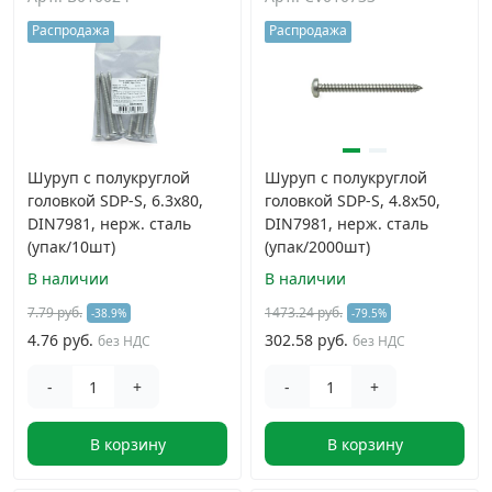
Распродажа
Распродажа
Дюбельная техника
›
Кабельный крепеж
›
Строительный инструмент и инвентарь
›
Шуруп с полукруглой
Шуруп с полукруглой
головкой SDP-S, 6.3х80,
головкой SDP-S, 4.8х50,
DIN7981, нерж. сталь
DIN7981, нерж. сталь
Заклепки
›
(упак/10шт)
(упак/2000шт)
В наличии
В наличии
Химический крепеж
›
7.79 руб.
1473.24 руб.
-38.9%
-79.5%
4.76 руб.
302.58 руб.
без НДС
без НДС
Гвозди и скобы
›
-
+
-
+
Хомуты и шуруп-шпильки
›
В корзину
В корзину
Шурупы и саморезы
›