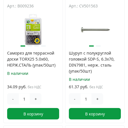
Арт.: B009236
Арт.: CV501563
Грузовой крепеж
›
Комплекты и наборы крепежа
›
Кронштейны и крюки хозяйственные
›
Саморез для террасной
Шуруп с полукруглой
доски TORX25 5.0x60,
головкой SDP-S, 6.3х70,
Метрический крепеж
›
НЕРЖ.СТАЛЬ (упак/50шт)
DIN7981, нерж. сталь
(упак/50шт)
В наличии
Электро и бензоинструмент, оборудование
›
В наличии
34.09 руб.
61.37 руб.
без НДС
без НДС
Нержавеющий крепеж
›
-
+
-
+
Перфорированный крепеж
›
В корзину
В корзину
Скобяные изделия и мебельная фурнитура
›