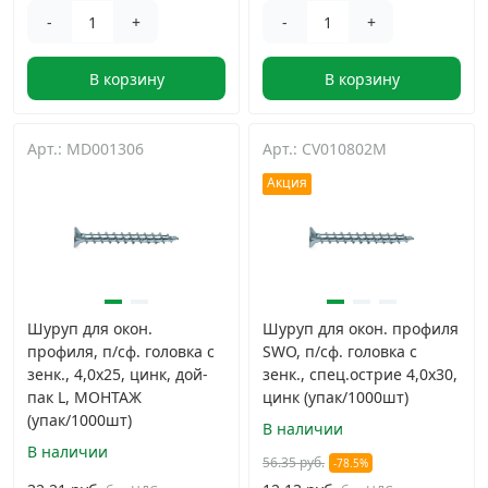
-
+
-
+
В корзину
В корзину
Арт.: MD001306
Арт.: CV010802M
Акция
Шуруп для окон.
Шуруп для окон. профиля
профиля, п/сф. головка с
SWO, п/сф. головка с
зенк., 4,0х25, цинк, дой-
зенк., спец.острие 4,0х30,
пак L, МОНТАЖ
цинк (упак/1000шт)
(упак/1000шт)
В наличии
В наличии
56.35 руб.
-78.5%