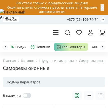
Работаем только с юридическими лицами!
✕
Окончательная стоимость рассчитывается в корзине
автоматически.
+375 (29) 169-74-74
Помощь
Скидки
Новинки
Калькуляторы
Анкер-шу
Главная
Каталог
Шурупы и саморезы
Саморезы оконн
Акции
Саморезы оконные
Распродажа
Подбор параметров
Уценка
В наличии
Анкерная техника
›