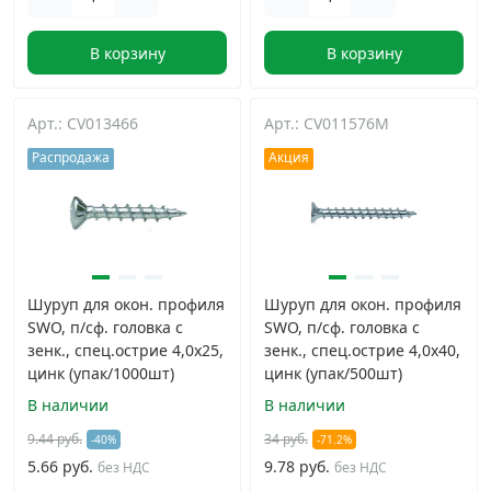
В корзину
В корзину
Арт.: CV013466
Арт.: CV011576M
Распродажа
Акция
Шуруп для окон. профиля
Шуруп для окон. профиля
SWO, п/сф. головка с
SWO, п/сф. головка с
зенк., спец.острие 4,0х25,
зенк., спец.острие 4,0х40,
цинк (упак/1000шт)
цинк (упак/500шт)
В наличии
В наличии
9.44 руб.
34 руб.
-40%
-71.2%
5.66 руб.
9.78 руб.
без НДС
без НДС