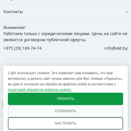
Контакты
Внимание!
Работаем только с юридическими лицами. Цены на сайте не
являются договором публичной оферты.
+375 (29) 169-74-74
info@ekt.by
+375 (29) 169-74-74
+375 (29) 700-77-55
Сайт использует cookies. Это помогает нам понимать, что вам
+375 (17) 269-74-74
zakaz@ekt.by
интересно, и делать сайт лучше именно для Вас. Кликая «Принять»,
вы даете согласие на обработку файлов cookie в соответствии с
политикой обработки файлов cookies.
Оставить отзыв
✕
ПРИНЯТЬ
ОТКЛОНИТЬ
© 2005 — 2026 ООО «ЕКТ альянс». Доставка в Минск,
Брест, Витебск, Гомель, Гродно, Могилев и другие
НАСТРОИТЬ
регионы РБ