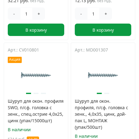
32.21 руб.
12.13 руб.
без НДС
без НДС
-
+
-
+
В корзину
В корзину
Арт.: CV010801
Арт.: MD001307
Акция
Шуруп для окон. профиля
Шуруп для окон.
SWO, п/сф. головка с
профиля, п/сф. головка с
зенк., спец.острие 4,0х25,
зенк., 4,0х35, цинк, дой-
цинк (упак/15000шт)
пак L, МОНТАЖ
(упак/500шт)
В наличии
В наличии