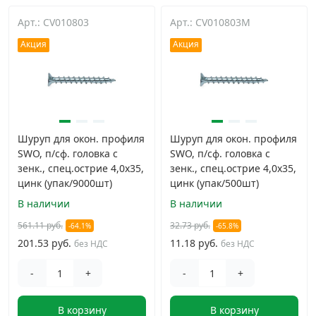
Арт.: CV010803
Арт.: CV010803M
Грузовой крепеж
›
Акция
Акция
Комплекты и наборы крепежа
›
Кронштейны и крюки хозяйственные
›
Шуруп для окон. профиля
Шуруп для окон. профиля
Метрический крепеж
›
SWO, п/сф. головка с
SWO, п/сф. головка с
зенк., спец.острие 4,0х35,
зенк., спец.острие 4,0х35,
цинк (упак/9000шт)
цинк (упак/500шт)
Электро и бензоинструмент, оборудование
›
В наличии
В наличии
561.11 руб.
32.73 руб.
-64.1%
-65.8%
Нержавеющий крепеж
›
201.53 руб.
11.18 руб.
без НДС
без НДС
Перфорированный крепеж
›
-
+
-
+
В корзину
В корзину
Скобяные изделия и мебельная фурнитура
›