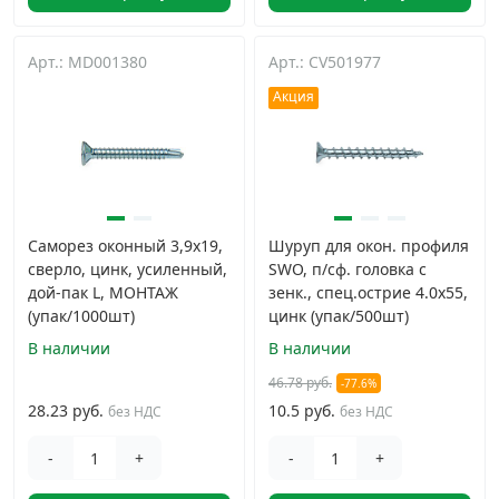
Арт.: MD001380
Арт.: CV501977
Акция
Саморез оконный 3,9х19,
Шуруп для окон. профиля
сверло, цинк, усиленный,
SWO, п/сф. головка с
дой-пак L, МОНТАЖ
зенк., спец.острие 4.0х55,
(упак/1000шт)
цинк (упак/500шт)
В наличии
В наличии
46.78 руб.
-77.6%
28.23 руб.
10.5 руб.
без НДС
без НДС
-
+
-
+