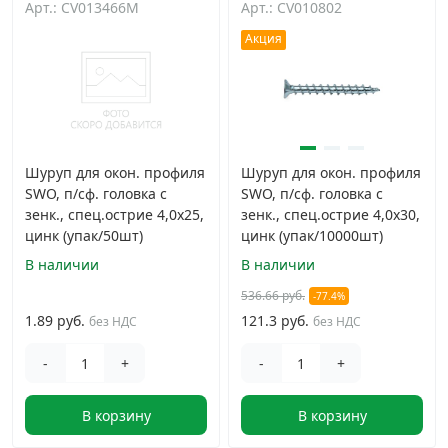
Арт.: CV013466M
Арт.: CV010802
Дюбельная техника
›
Акция
Кабельный крепеж
›
Строительный инструмент и инвентарь
›
Шуруп для окон. профиля
Шуруп для окон. профиля
SWO, п/сф. головка с
SWO, п/сф. головка с
Заклепки
›
зенк., спец.острие 4,0х25,
зенк., спец.острие 4,0х30,
цинк (упак/50шт)
цинк (упак/10000шт)
Химический крепеж
›
В наличии
В наличии
536.66 руб.
-77.4%
Гвозди и скобы
›
1.89 руб.
121.3 руб.
без НДС
без НДС
-
+
-
+
Хомуты и шуруп-шпильки
›
В корзину
В корзину
Шурупы и саморезы
›