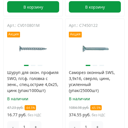
В корзину
В корзину
Арт.: CV010801M
Арт.: C7450122
Акция
Акция
Шуруп для окон. профиля
Саморез оконный SWS,
SWO, п/сф. головка с
3,9х16, сверло, цинк,
зенк., спец.острие 4,0х25,
усиленный
цинк (упак/1000шт)
(упак/25000шт)
В наличии
В наличии
47.23 руб.
1084.98 руб.
-64.5%
-65.5%
16.77 руб.
374.55 руб.
без НДС
без НДС
-
+
-
+