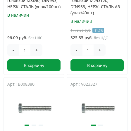
головкой M8х40, DIN933,
головкой M24х120,
НЕРЖ. СТАЛЬ (упак/100шт)
DIN933, НЕРЖ. СТАЛЬ A5
(упак/40шт)
В наличии
В наличии
1778.86 руб.
-81.7%
96.09 руб.
325.35 руб.
без НДС
без НДС
-
+
-
+
В корзину
В корзину
Арт.: B008380
Арт.: V023327