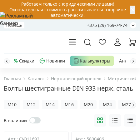
Работаем только с юридическими лицами!
✕
Окончательная стоимость рассчитывается в корзине
автоматически.
+375 (29) 169-74-74
Помощь
Скидки
Новинки
Калькуляторы
Анкер-шу
Главная
Каталог
Нержавеющий крепеж
Метрический 
Акции
Болты шестигранные DIN 933 нерж. сталь
Распродажа
M10
M12
M14
M16
M20
M24
M27
Уценка
В наличии
Анкерная техника
›
Арт.: CV011692
Арт.: 5800406