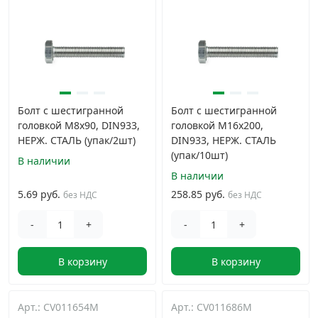
Грузовой крепеж
›
Комплекты и наборы крепежа
›
Болт с шестигранной
Кронштейны и крюки хозяйственные
Болт с шестигранной
›
головкой M8х90, DIN933,
головкой M16х200,
НЕРЖ. СТАЛЬ (упак/2шт)
DIN933, НЕРЖ. СТАЛЬ
Метрический крепеж
›
(упак/10шт)
В наличии
В наличии
Электро и бензоинструмент, оборудование
›
5.69 руб.
258.85 руб.
без НДС
без НДС
-
+
-
+
Нержавеющий крепеж
›
В корзину
В корзину
Перфорированный крепеж
›
Арт.: CV011654M
Арт.: CV011686M
Скобяные изделия и мебельная фурнитура
›