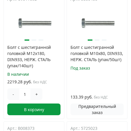
Дюбельная техника
›
Кабельный крепеж
›
Строительный инструмент и инвентарь
›
Болт с шестигранной
Болт с шестигранной
головкой M12х180,
головкой M10х80, DIN933,
DIN933, НЕРЖ. СТАЛЬ
НЕРЖ. СТАЛЬ (упак/50шт)
Заклепки
›
(упак/140шт)
Под заказ
В наличии
Химический крепеж
›
2219.28 руб.
без НДС
Гвозди и скобы
›
-
+
133.39 руб.
без НДС
Предварительный
В корзину
Хомуты и шуруп-шпильки
›
заказ
Шурупы и саморезы
›
Арт.: B008373
Арт.: 5725023