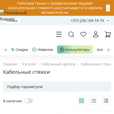
Работаем только с юридическими лицами!
✕
Окончательная стоимость рассчитывается в корзине
автоматически.
+375 (29) 169-74-74
Помощь
Скидки
Новинки
Калькуляторы
Анкер-шу
Главная
Каталог
Кабельный крепеж
Кабельные стяжки
Акции
Кабельные стяжки
Распродажа
Подбор параметров
Уценка
В наличии
Анкерная техника
›