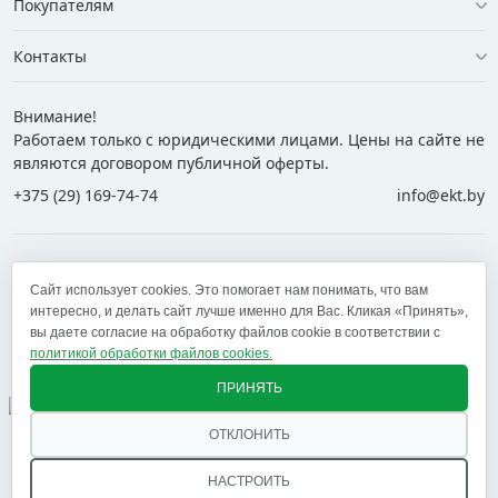
Покупателям
Контакты
Внимание!
Работаем только с юридическими лицами. Цены на сайте не
являются договором публичной оферты.
+375 (29) 169-74-74
info@ekt.by
+375 (29) 169-74-74
+375 (29) 700-77-55
Сайт использует cookies. Это помогает нам понимать, что вам
+375 (17) 269-74-74
zakaz@ekt.by
интересно, и делать сайт лучше именно для Вас. Кликая «Принять»,
вы даете согласие на обработку файлов cookie в соответствии с
политикой обработки файлов cookies.
Оставить отзыв
✕
ПРИНЯТЬ
ОТКЛОНИТЬ
© 2005 — 2026 ООО «ЕКТ альянс». Доставка в Минск,
Брест, Витебск, Гомель, Гродно, Могилев и другие
НАСТРОИТЬ
регионы РБ