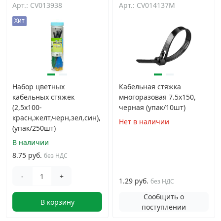
Арт.: CV013938
Арт.: CV014137M
Грузовой крепеж
›
Хит
Комплекты и наборы крепежа
›
Кронштейны и крюки хозяйственные
›
Набор цветных
Кабельная стяжка
кабельных стяжек
многоразовая 7.5х150,
Метрический крепеж
›
(2,5х100-
черная (упак/10шт)
красн,желт,черн,зел,син),
Нет в наличии
(упак/250шт)
Электро и бензоинструмент, оборудование
›
В наличии
8.75 руб.
без НДС
Нержавеющий крепеж
›
-
+
1.29 руб.
без НДС
Перфорированный крепеж
›
Сообщить о
В корзину
поступлении
Скобяные изделия и мебельная фурнитура
›