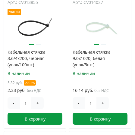
Арт.: CV013855
Арт.: CV014027
Дюбельная техника
›
Акция
Кабельный крепеж
›
Строительный инструмент и инвентарь
›
Кабельная стяжка
Кабельная стяжка
3.6/4х200, черная
9.0х1020, белая
Заклепки
›
(упак/100шт)
(упак/5шт)
В наличии
В наличии
Химический крепеж
›
5.32 руб.
-56.2%
2.33 руб.
16.14 руб.
без НДС
без НДС
Гвозди и скобы
›
-
+
-
+
Хомуты и шуруп-шпильки
›
В корзину
В корзину
Шурупы и саморезы
›