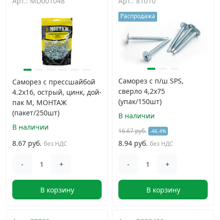
Арт.: MD001048
Арт.: 81010
Распродажа
Саморез с п/ш SPS,
Саморез с прессшайбой
сверло 4,2х75
4.2x16, острый, цинк, дой-
(упак/150шт)
пак M, МОНТАЖ
(пакет/250шт)
В наличии
В наличии
16.67 руб.
-46.4%
8.67 руб.
8.94 руб.
без НДС
без НДС
-
+
-
+
В корзину
В корзину