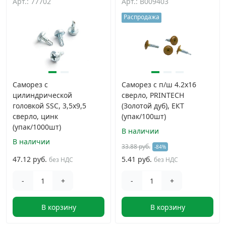
Арт.: 77702
Арт.: B009403
Распродажа
Саморез с
Саморез с п/ш 4.2х16
цилиндрической
сверло, PRINTECH
головкой SSC, 3,5х9,5
(Золотой дуб), ЕКТ
сверло, цинк
(упак/100шт)
(упак/1000шт)
В наличии
В наличии
33.88 руб.
-84%
47.12 руб.
5.41 руб.
без НДС
без НДС
-
+
-
+
В корзину
В корзину