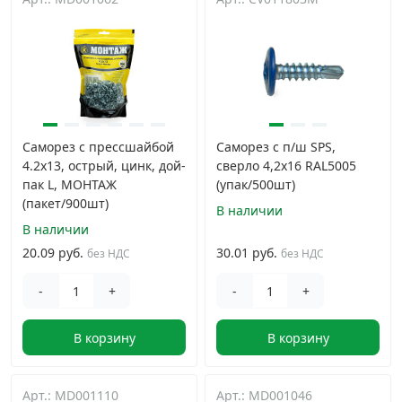
Саморез с прессшайбой
Саморез с п/ш SPS,
4.2x13, острый, цинк, дой-
сверло 4,2x16 RAL5005
пак L, МОНТАЖ
(упак/500шт)
(пакет/900шт)
В наличии
В наличии
20.09 руб.
30.01 руб.
без НДС
без НДС
-
+
-
+
В корзину
В корзину
Арт.: MD001110
Арт.: MD001046