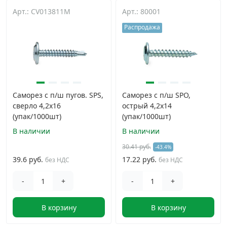
Арт.: CV013811M
Арт.: 80001
Дюбельная техника
›
Распродажа
Кабельный крепеж
›
Строительный инструмент и инвентарь
›
Саморез с п/ш пугов. SPS,
Саморез с п/ш SPO,
Заклепки
›
сверло 4,2х16
острый 4,2х14
(упак/1000шт)
(упак/1000шт)
В наличии
В наличии
Химический крепеж
›
30.41 руб.
-43.4%
39.6 руб.
17.22 руб.
без НДС
без НДС
Гвозди и скобы
›
-
+
-
+
Хомуты и шуруп-шпильки
›
В корзину
В корзину
Шурупы и саморезы
›