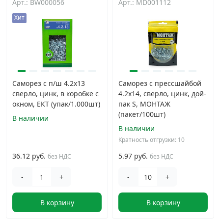
Арт.: BW000056
Арт.: MD001112
Хит
Саморез с п/ш 4.2х13
Саморез с прессшайбой
сверло, цинк, в коробке с
4.2x14, сверло, цинк, дой-
окном, ЕКТ (упак/1.000шт)
пак S, МОНТАЖ
(пакет/100шт)
В наличии
В наличии
Кратность отгрузки: 10
36.12 руб.
5.97 руб.
без НДС
без НДС
-
+
-
+
В корзину
В корзину