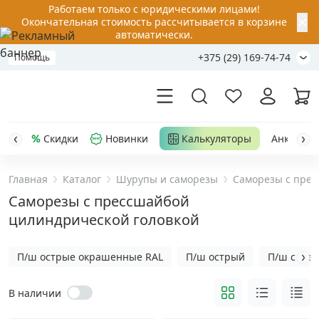
Работаем только с юридическими лицами!
✕
Окончательная стоимость рассчитывается в корзине
автоматически.
+375 (29) 169-74-74
Помощь
Скидки
Новинки
Калькуляторы
Анкер-шу
Главная
Каталог
Шурупы и саморезы
Саморезы с прес
Акции
Саморезы с прессшайбой
цилиндрической головкой
Распродажа
П/ш острые окрашенные RAL
П/ш острый
П/ш с шес
Уценка
В наличии
Анкерная техника
›