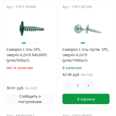
Арт.: CV011804M
Арт.: CV013812M
Грузовой крепеж
›
Комплекты и наборы крепежа
›
Кронштейны и крюки хозяйственные
›
Саморез с п/ш SPS,
Саморез с п/ш пугов. SPS,
сверло 4,2x16 RAL6005
сверло 4,2х19
Метрический крепеж
›
(упак/500шт)
(упак/1000шт)
Нет в наличии
В наличии
Электро и бензоинструмент, оборудование
›
42.96 руб.
без НДС
Нержавеющий крепеж
›
-
+
30.01 руб.
без НДС
Сообщить о
В корзину
Перфорированный крепеж
›
поступлении
Скобяные изделия и мебельная фурнитура
›
Арт.: MD001062
Арт.: CV011803M