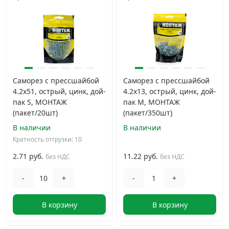
Саморез с прессшайбой
Саморез с прессшайбой
4.2x51, острый, цинк, дой-
4.2x13, острый, цинк, дой-
пак S, МОНТАЖ
пак M, МОНТАЖ
(пакет/20шт)
(пакет/350шт)
В наличии
В наличии
Кратность отгрузки: 10
2.71 руб.
11.22 руб.
без НДС
без НДС
-
+
-
+
В корзину
В корзину