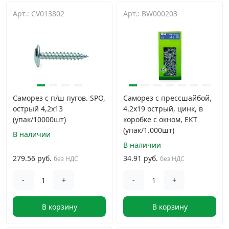
Арт.: CV013802
Арт.: BW000203
Саморез с п/ш пугов. SPO,
Саморез с прессшайбой,
острый 4,2х13
4.2x19 острый, цинк, в
(упак/10000шт)
коробке с окном, ЕКТ
(упак/1.000шт)
В наличии
В наличии
279.56 руб.
34.91 руб.
без НДС
без НДС
-
+
-
+
В корзину
В корзину