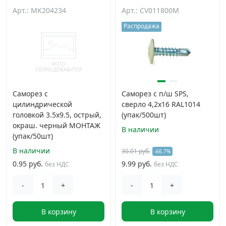
Арт.: MK204234
Арт.: CV011800M
Распродажа
Саморез с
Саморез с п/ш SPS,
цилиндрической
сверло 4,2x16 RAL1014
головкой 3.5х9.5, острый,
(упак/500шт)
окраш. черный МОНТАЖ
В наличии
(упак/50шт)
В наличии
30.01 руб.
-66.7%
0.95 руб.
9.99 руб.
без НДС
без НДС
-
+
-
+
В корзину
В корзину