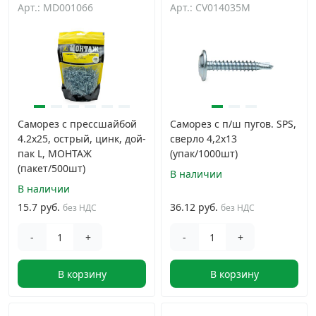
Арт.: MD001066
Арт.: CV014035M
Саморез с прессшайбой
Саморез с п/ш пугов. SPS,
4.2x25, острый, цинк, дой-
сверло 4,2x13
пак L, МОНТАЖ
(упак/1000шт)
(пакет/500шт)
В наличии
В наличии
15.7 руб.
36.12 руб.
без НДС
без НДС
-
+
-
+
В корзину
В корзину