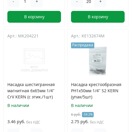
-
+
-
+
В корзину
В корзину
Арт.: MK204221
Арт.: KE132674M
Распродажа
Насадка шестигранная
Насадка крестообразная
магнитная 6х65мм 1/4"
PH1х50мм 1/4" S2 KERN
CrV KERN (с этик./1шт)
(упак/5шт)
В наличии
В наличии
6 руб.
-54.2%
3.46 руб.
2.75 руб.
без НДС
без НДС