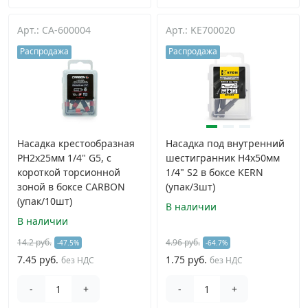
Арт.: CA-600004
Арт.: KE700020
Распродажа
Распродажа
Насадка крестообразная
Насадка под внутренний
PH2х25мм 1/4" G5, с
шестигранник H4х50мм
короткой торсионной
1/4" S2 в боксе KERN
зоной в боксе CARBON
(упак/3шт)
(упак/10шт)
В наличии
В наличии
14.2 руб.
4.96 руб.
-47.5%
-64.7%
7.45 руб.
1.75 руб.
без НДС
без НДС
-
+
-
+