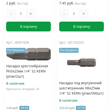
2 руб.
7.45 руб.
без НДС
без НДС
-
+
-
+
В корзину
В корзину
Арт.: B007938
Арт.: KE163265
Распродажа
Распродажа
Насадка крестообразная
PH3х25мм 1/4" S2 KERN
(упак/2шт)
Насадка под внутренний
В наличии
шестигранник H6х25мм
Кратность отгрузки: 20
1/4" S2 KERN (упак/500шт)
В наличии
1.09 руб.
335.55 руб.
-48.6%
-52.3%