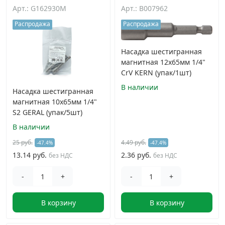
Арт.: G162930M
Арт.: B007962
Распродажа
Распродажа
Насадка шестигранная
магнитная 12х65мм 1/4"
CrV KERN (упак/1шт)
В наличии
Насадка шестигранная
магнитная 10х65мм 1/4"
S2 GERAL (упак/5шт)
В наличии
25 руб.
4.49 руб.
-47.4%
-47.4%
13.14 руб.
2.36 руб.
без НДС
без НДС
-
+
-
+
В корзину
В корзину