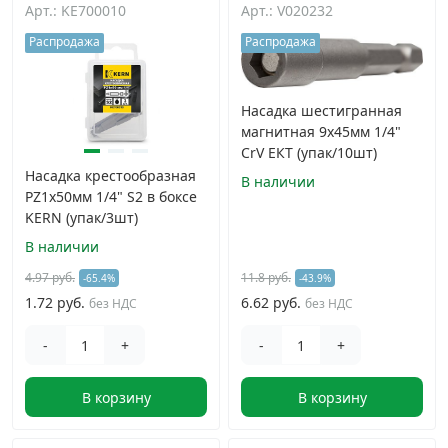
Арт.: KE700010
Арт.: V020232
Грузовой крепеж
›
Распродажа
Распродажа
Комплекты и наборы крепежа
›
Насадка шестигранная
магнитная 9х45мм 1/4"
CrV ЕКТ (упак/10шт)
Кронштейны и крюки хозяйственные
›
Насадка крестообразная
В наличии
PZ1х50мм 1/4" S2 в боксе
Метрический крепеж
›
KERN (упак/3шт)
В наличии
Электро и бензоинструмент, оборудование
›
4.97 руб.
11.8 руб.
-65.4%
-43.9%
1.72 руб.
6.62 руб.
без НДС
без НДС
Нержавеющий крепеж
›
-
+
-
+
Перфорированный крепеж
›
В корзину
В корзину
Скобяные изделия и мебельная фурнитура
›