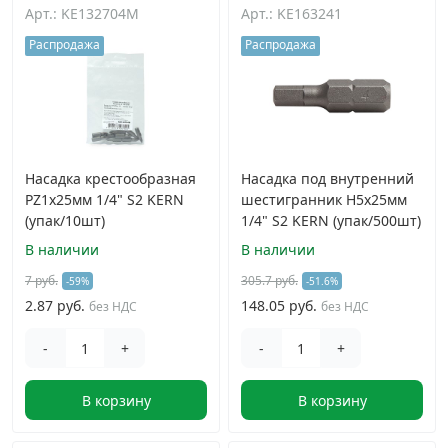
Арт.: KE132704M
Арт.: KE163241
Распродажа
Распродажа
Насадка крестообразная
Насадка под внутренний
PZ1х25мм 1/4" S2 KERN
шестигранник H5х25мм
(упак/10шт)
1/4" S2 KERN (упак/500шт)
В наличии
В наличии
7 руб.
305.7 руб.
-59%
-51.6%
2.87 руб.
148.05 руб.
без НДС
без НДС
-
+
-
+
В корзину
В корзину