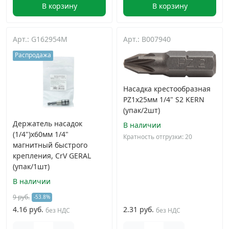
В корзину
В корзину
Арт.: G162954M
Арт.: B007940
Распродажа
Насадка крестообразная
PZ1х25мм 1/4" S2 KERN
(упак/2шт)
Держатель насадок
В наличии
(1/4")х60мм 1/4"
Кратность отгрузки: 20
магнитный быстрого
крепления, CrV GERAL
(упак/1шт)
В наличии
9 руб.
-53.8%
4.16 руб.
2.31 руб.
без НДС
без НДС