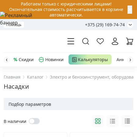
Работаем только с юридическими лицами!
✕
Окончательная стоимость рассчитывается в корзине
автоматически.
+375 (29) 169-74-74
Помощь
Скидки
Новинки
Калькуляторы
Анкер-шу
Главная
Каталог
Электро и бензоинструмент, оборудован
Акции
Насадки
Распродажа
Подбор параметров
Уценка
В наличии
Анкерная техника
›