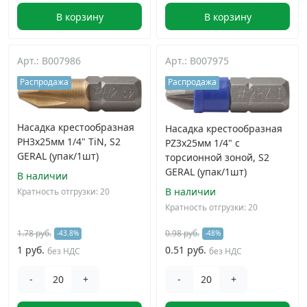
В корзину
В корзину
Арт.: B007986
Арт.: B007975
Распродажа
Распродажа
Насадка крестообразная
Насадка крестообразная
PH3х25мм 1/4" TiN, S2
PZ3х25мм 1/4" с
GERAL (упак/1шт)
торсионной зоной, S2
GERAL (упак/1шт)
В наличии
В наличии
Кратность отгрузки: 20
Кратность отгрузки: 20
1.78 руб.
0.98 руб.
-43.8%
-48%
1 руб.
0.51 руб.
без НДС
без НДС
-
+
-
+