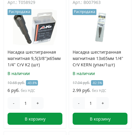
Арт.: T058929
Арт.: B007963
Дюбельная техника
›
Распродажа
Распродажа
Кабельный крепеж
›
Строительный инструмент и инвентарь
›
Насадка шестигранная
Насадка шестигранная
магнитная 9,5(3/8")x65мм
магнитная 13х65мм 1/4"
Заклепки
›
1/4" CrV K2 (шт)
CrV KERN (упак/1шт)
В наличии
В наличии
Химический крепеж
›
10.68 руб.
17.04 руб.
-43.8%
-82.5%
6 руб.
2.99 руб.
без НДС
без НДС
Гвозди и скобы
›
-
+
-
+
Хомуты и шуруп-шпильки
›
В корзину
В корзину
Шурупы и саморезы
›