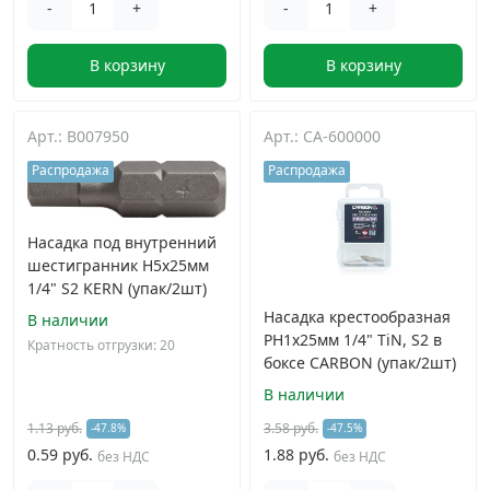
-
+
-
+
В корзину
В корзину
Арт.: B007950
Арт.: CA-600000
Распродажа
Распродажа
Насадка под внутренний
шестигранник H5х25мм
1/4" S2 KERN (упак/2шт)
Насадка крестообразная
В наличии
PH1х25мм 1/4" TiN, S2 в
Кратность отгрузки: 20
боксе CARBON (упак/2шт)
В наличии
1.13 руб.
3.58 руб.
-47.8%
-47.5%
0.59 руб.
1.88 руб.
без НДС
без НДС