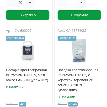
-
+
-
+
В корзину
В корзину
Арт.: CA-600007
Арт.: CA-117840M
Распродажа
Распродажа
Насадка крестообразная
Насадка крестообразная
PH3х25мм 1/4" TiN, S2 в
PZ2х25мм 1/4" G5, с
боксе CARBON (упак/2шт)
короткой торсионной
зоной CARBON
В наличии
(упак/10шт)
В наличии
3.57 руб.
16 руб.
-44%
-53.4%