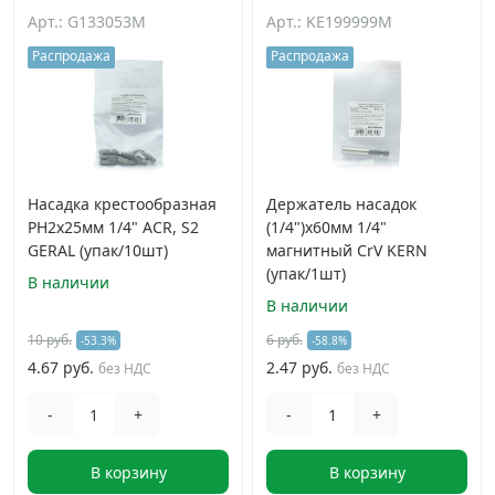
Арт.: G133053M
Арт.: KE199999M
Распродажа
Распродажа
Насадка крестообразная
Держатель насадок
PH2x25мм 1/4" ACR, S2
(1/4")х60мм 1/4"
GERAL (упак/10шт)
магнитный CrV KERN
(упак/1шт)
В наличии
В наличии
10 руб.
6 руб.
-53.3%
-58.8%
4.67 руб.
2.47 руб.
без НДС
без НДС
-
+
-
+
В корзину
В корзину