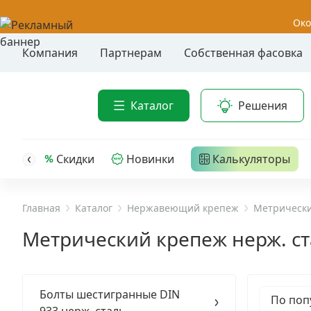
Око
Компания
Партнерам
Собственная фасовка
Акции
Анкер-шу
Каталог
Решения
Анкерные
Распродажа
Анкерны
головк
Уценка
Скидки
Новинки
Калькуляторы
Анкерны
Анкерны
Анкерная техника
трех- р
Главная
Каталог
Нержавеющий крепеж
Метрически
Дюбельная техника
Анкерны
Метрический крепеж нерж. с
крюком,
Кабельный крепеж
Анкерны
головк
Болты шестигранные DIN
Строительный инструмент и инвентарь
По поп