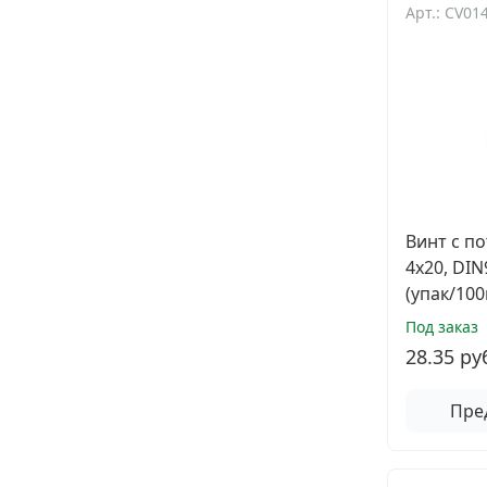
Арт.: CV01
Винт с п
4х20, DI
(упак/100
Под заказ
28.35 ру
Пре