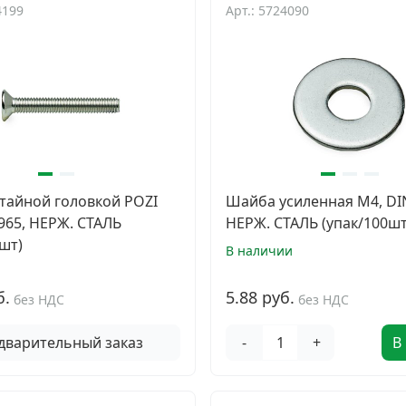
4199
Арт.: 5724090
отайной головкой POZI
Шайба усиленная М4, DI
N965, НЕРЖ. СТАЛЬ
НЕРЖ. СТАЛЬ (упак/100шт
шт)
В наличии
б.
5.88 руб.
без НДС
без НДС
дварительный заказ
-
+
В