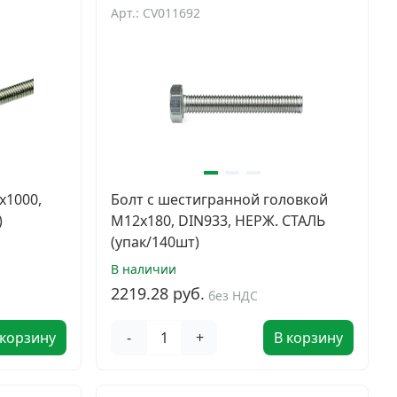
Арт.: CV011692
х1000,
Болт с шестигранной головкой
)
M12х180, DIN933, НЕРЖ. СТАЛЬ
(упак/140шт)
В наличии
2219.28 руб.
без НДС
 корзину
-
+
В корзину