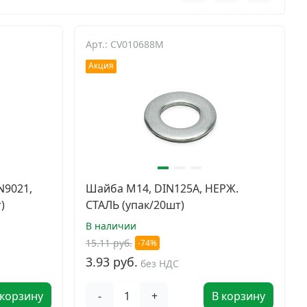
Арт.: CV010688M
Акция
N9021,
Шайба М14, DIN125A, НЕРЖ.
)
СТАЛЬ (упак/20шт)
В наличии
15.11 руб.
-74%
3.93 руб.
без НДС
 корзину
-
+
В корзину