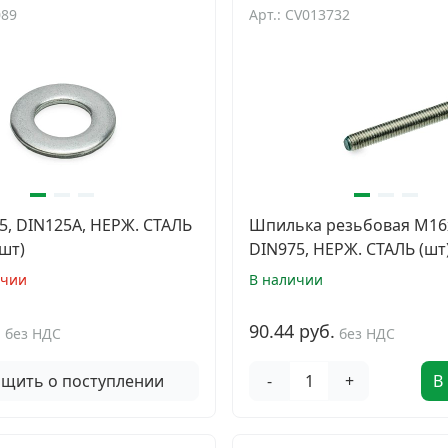
089
Арт.: CV013732
, DIN125A, НЕРЖ. СТАЛЬ
Шпилька резьбовая М16
шт)
DIN975, НЕРЖ. СТАЛЬ (шт
ичии
В наличии
.
90.44 руб.
без НДС
без НДС
щить о поступлении
-
+
В