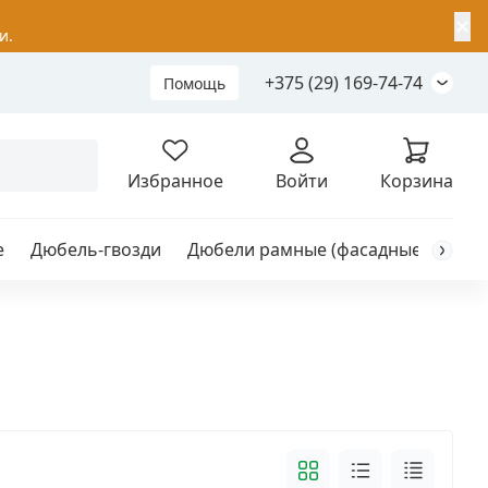
✕
и.
+375 (29) 169-74-74
Помощь
Складной анкер
Избранное
Войти
Корзина
е
Дюбель-гвозди
Дюбели рамные (фасадные)
Каб
я
анкер
ый