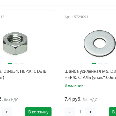
713
Арт.: 5724091
2, DIN934, НЕРЖ. СТАЛЬ
Шайба усиленная М5, DI
т)
НЕРЖ. СТАЛЬ (упак/100шт
В наличии
б.
7.4 руб.
без НДС
без НДС
+
В корзину
-
+
В