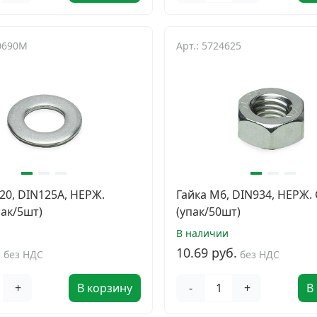
10690M
Арт.: 5724625
0, DIN125A, НЕРЖ.
Гайка М6, DIN934, НЕРЖ.
пак/5шт)
(упак/50шт)
В наличии
.
10.69 руб.
без НДС
без НДС
+
В корзину
-
+
В