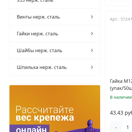
933 нерж. сталь
Заклепки
Винты нерж. сталь
Арт.: 5724
Химический крепеж
Гайки нерж. сталь
Гвозди и скобы
Хомуты и шуруп-шпильки
Шайбы нерж. сталь
Шурупы и саморезы
Шпилька нерж. сталь
Грузовой крепеж
Гайка М1
(упак/50ш
Комплекты и наборы крепежа
В наличии
Кронштейны и крюки хозяйственные
43.43 ру
Метрический крепеж
-