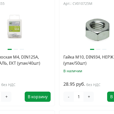
855
Арт.: CV010725M
оская М4, DIN125A,
Гайка М10, DIN934, НЕРЖ
ЛЬ, ЕКТ (упак/40шт)
(упак/50шт)
В наличии
.
28.95 руб.
без НДС
без НДС
+
В корзину
-
+
В