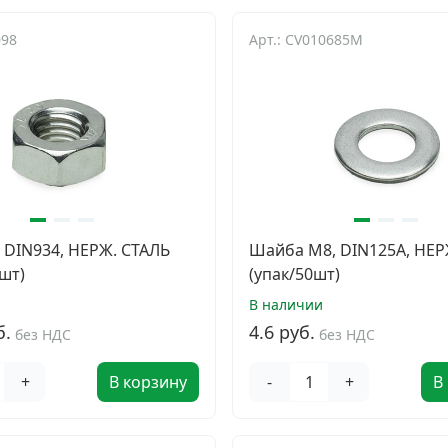
098
Арт.: CV010685M
, DIN934, НЕРЖ. СТАЛЬ
Шайба М8, DIN125A, НЕР
шт)
(упак/50шт)
В наличии
б.
4.6 руб.
без НДС
без НДС
+
В корзину
-
+
В