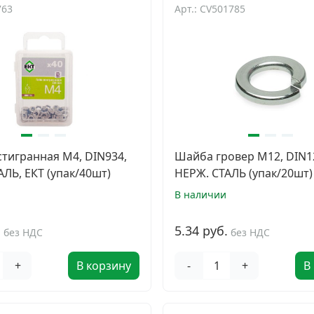
763
Арт.: CV501785
стигранная М4, DIN934,
Шайба гровер М12, DIN1
ЛЬ, ЕКТ (упак/40шт)
НЕРЖ. СТАЛЬ (упак/20шт)
В наличии
.
5.34 руб.
без НДС
без НДС
+
В корзину
-
+
В