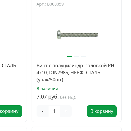
Арт.: B008059
. СТАЛЬ
Винт с полуцилиндр. головкой PH
4х10, DIN7985, НЕРЖ. СТАЛЬ
(упак/50шт)
В наличии
7.07 руб.
без НДС
 корзину
-
+
В корзину