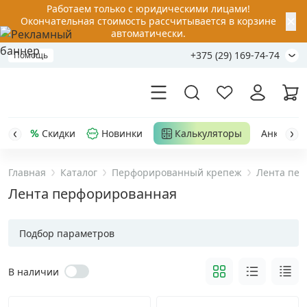
Работаем только с юридическими лицами!
✕
Окончательная стоимость рассчитывается в корзине
автоматически.
+375 (29) 169-74-74
Помощь
Скидки
Новинки
Калькуляторы
Анкер-шу
Главная
Каталог
Перфорированный крепеж
Лента пе
Акции
Лента перфорированная
Распродажа
Подбор параметров
Уценка
В наличии
Анкерная техника
›