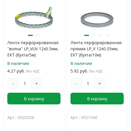
Грузовой крепеж
›
Комплекты и наборы крепежа
›
Лента перфорированная
Лента перфорированная
Кронштейны и крюки хозяйственные
›
"волна" LP_VLN 12x0.5мм,
прямая LP_V 12x0.55мм,
ЕКТ (бухта/5м)
ЕКТ (бухта/10м)
Метрический крепеж
›
В наличии
В наличии
4.27 руб.
5.92 руб.
без НДС
без НДС
Электро и бензоинструмент, оборудование
›
-
+
-
+
Нержавеющий крепеж
›
В корзину
В корзину
Перфорированный крепеж
›
Арт.: V020256
Арт.: V021546
Скобяные изделия и мебельная фурнитура
›