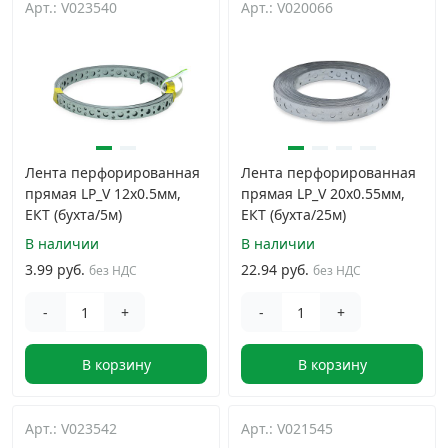
Арт.: V023540
Арт.: V020066
Дюбельная техника
›
Кабельный крепеж
›
Строительный инструмент и инвентарь
›
Лента перфорированная
Лента перфорированная
прямая LP_V 12x0.5мм,
прямая LP_V 20x0.55мм,
Заклепки
›
ЕКТ (бухта/5м)
ЕКТ (бухта/25м)
В наличии
В наличии
Химический крепеж
›
3.99 руб.
22.94 руб.
без НДС
без НДС
-
+
-
+
Гвозди и скобы
›
В корзину
В корзину
Хомуты и шуруп-шпильки
›
Арт.: V023542
Арт.: V021545
Шурупы и саморезы
›