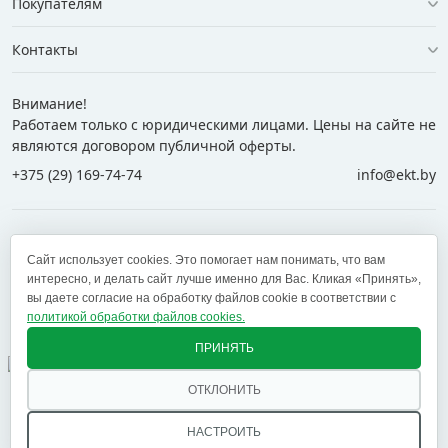
Покупателям
Контакты
Внимание!
Работаем только с юридическими лицами. Цены на сайте не
являются договором публичной оферты.
+375 (29) 169-74-74
info@ekt.by
+375 (29) 169-74-74
+375 (29) 700-77-55
Сайт использует cookies. Это помогает нам понимать, что вам
+375 (17) 269-74-74
zakaz@ekt.by
интересно, и делать сайт лучше именно для Вас. Кликая «Принять»,
вы даете согласие на обработку файлов cookie в соответствии с
политикой обработки файлов cookies.
Оставить отзыв
✕
ПРИНЯТЬ
ОТКЛОНИТЬ
© 2005 — 2026 ООО «ЕКТ альянс». Доставка в Минск,
Брест, Витебск, Гомель, Гродно, Могилев и другие
НАСТРОИТЬ
регионы РБ