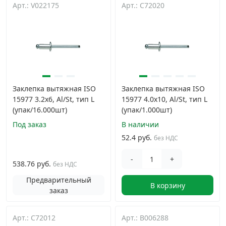
Арт.: V022175
Арт.: C72020
Грузовой крепеж
›
Комплекты и наборы крепежа
›
Кронштейны и крюки хозяйственные
›
Заклепка вытяжная ISO
Заклепка вытяжная ISO
15977 3.2х6, Al/St, тип L
15977 4.0х10, Al/St, тип L
Метрический крепеж
›
(упак/16.000шт)
(упак/1.000шт)
Под заказ
В наличии
Электро и бензоинструмент, оборудование
›
52.4 руб.
без НДС
-
+
538.76 руб.
Нержавеющий крепеж
без НДС
›
Предварительный
В корзину
заказ
Перфорированный крепеж
›
Арт.: C72012
Арт.: B006288
Скобяные изделия и мебельная фурнитура
›