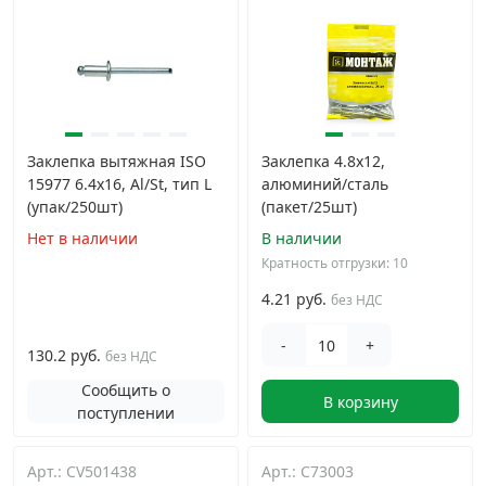
Заклепка вытяжная ISO
Заклепка 4.8х12,
15977 6.4х16, Al/St, тип L
алюминий/сталь
(упак/250шт)
(пакет/25шт)
Нет в наличии
В наличии
Кратность отгрузки: 10
4.21 руб.
без НДС
-
+
130.2 руб.
без НДС
Сообщить о
В корзину
поступлении
Арт.: CV501438
Арт.: C73003