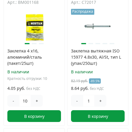
Арт.: BM001168
Арт.: C72017
Дюбельная техника
›
Распродажа
Кабельный крепеж
›
Строительный инструмент и инвентарь
›
Заклепка 4 х16,
Заклепка вытяжная ISO
алюминий/сталь
15977 4.8х30, Al/St, тип L
Заклепки
›
(пакет/25шт)
(упак/250шт)
В наличии
В наличии
Химический крепеж
›
Кратность отгрузки: 10
82.19 руб.
-89.5%
4.05 руб.
8.64 руб.
без НДС
без НДС
Гвозди и скобы
›
-
+
-
+
Хомуты и шуруп-шпильки
›
В корзину
В корзину
Шурупы и саморезы
›