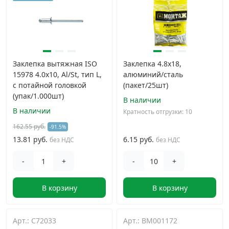
Заклепка вытяжная ISO
Заклепка 4.8х18,
15978 4.0х10, Al/St, тип L,
алюминий/сталь
с потайной головкой
(пакет/25шт)
(упак/1.000шт)
В наличии
В наличии
Кратность отгрузки: 10
162.55 руб.
-91.5%
13.81 руб.
6.15 руб.
без НДС
без НДС
-
+
-
+
В корзину
В корзину
Арт.: C72033
Арт.: BM001172