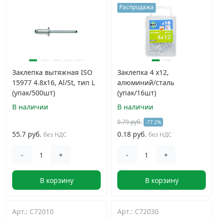
Распродажа
Заклепка вытяжная ISO
Заклепка 4 х12,
15977 4.8х16, Al/St, тип L
алюминий/сталь
(упак/500шт)
(упак/16шт)
В наличии
В наличии
0.79 руб.
-77.2%
55.7 руб.
0.18 руб.
без НДС
без НДС
-
+
-
+
В корзину
В корзину
Арт.: C72010
Арт.: C72030