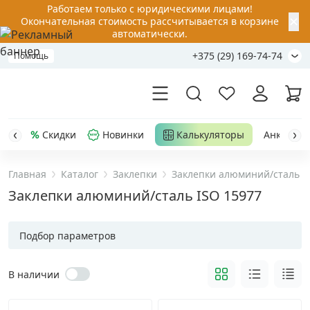
Работаем только с юридическими лицами!
✕
Окончательная стоимость рассчитывается в корзине
автоматически.
+375 (29) 169-74-74
Помощь
Скидки
Новинки
Калькуляторы
Анкер-шу
Главная
Каталог
Заклепки
Заклепки алюминий/сталь I
Акции
Заклепки алюминий/сталь ISO 15977
Распродажа
Подбор параметров
Уценка
В наличии
Анкерная техника
›