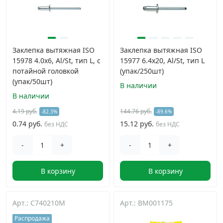
Заклепка вытяжная ISO
Заклепка вытяжная ISO
15978 4.0х6, Al/St, тип L, с
15977 6.4х20, Al/St, тип L
потайной головкой
(упак/250шт)
(упак/50шт)
В наличии
В наличии
4.19 руб.
144.76 руб.
-82.3%
-89.6%
0.74 руб.
15.12 руб.
без НДС
без НДС
-
+
-
+
В корзину
В корзину
Арт.: C740210M
Арт.: BM001175
Распродажа