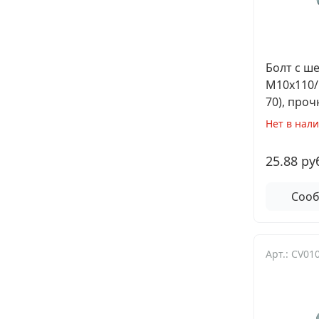
Болт с ш
М10х110/
70), проч
Нет в нал
25.88 ру
Сооб
Арт.: CV0