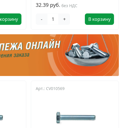
32.39 руб.
без НДС
 корзину
-
+
В корзину
Арт.: CV010569