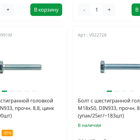
+
В корзину
-
+
В
10991M
Арт.: V022728
естигранной головкой
Болт с шестигранной го
N933, прочн. 8.8, цинк
М18х50, DIN933, прочн. 8
00шт)
(упак/25кг/~183шт)
В наличии
.
-85%