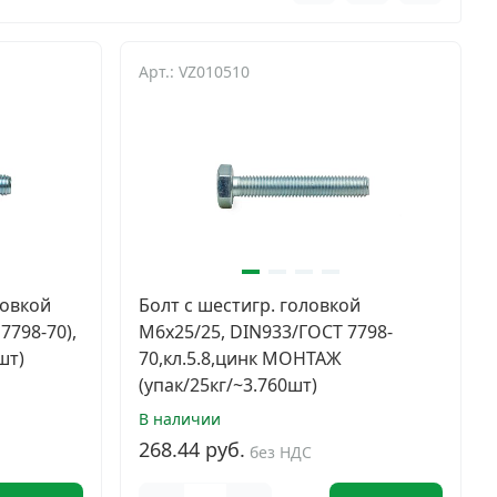
Арт.: VZ010510
ловкой
Болт с шестигр. головкой
7798-70),
М6х25/25, DIN933/ГОСТ 7798-
шт)
70,кл.5.8,цинк МОНТАЖ
(упак/25кг/~3.760шт)
В наличии
268.44 руб.
без НДС