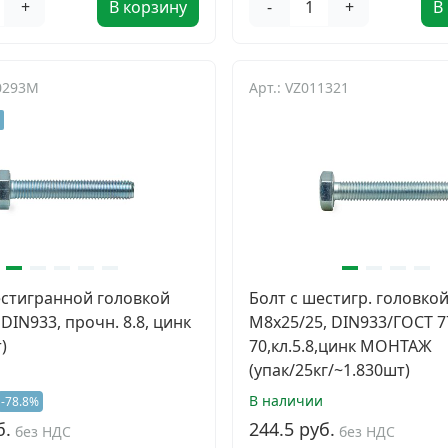
+
В корзину
-
+
В
10293M
Арт.: VZ011321
естигранной головкой
Болт с шестигр. головко
DIN933, прочн. 8.8, цинк
М8х25/25, DIN933/ГОСТ 7
)
70,кл.5.8,цинк МОНТАЖ
(упак/25кг/~1.830шт)
В наличии
-78.8%
б.
244.5 руб.
без НДС
без НДС