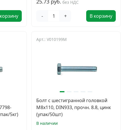
25.73 руб.
без НДС
 корзину
-
+
В корзину
Арт.: V010199M
й
Болт с шестигранной головкой
7798-
М8х110, DIN933, прочн. 8.8, цинк
пак/5кг)
(упак/50шт)
В наличии