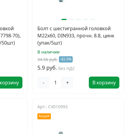
ловкой
Болт с шестигранной головкой
7798-70),
М22x60, DIN933, прочн. 8.8, цинк
к/50шт)
(упак/5шт)
В наличии
34.56 руб.
-82.9%
5.9 руб.
без НДС
 корзину
-
+
В корзину
Арт.: CV010993
Акция