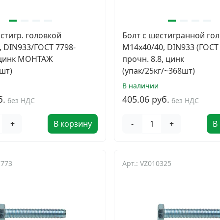
стигр. головкой
Болт с шестигранной го
, DIN933/ГОСТ 7798-
М14х40/40, DIN933 (ГОСТ 
8,цинк МОНТАЖ
прочн. 8.8, цинк
шт)
(упак/25кг/~368шт)
В наличии
б.
405.06 руб.
без НДС
без НДС
+
В корзину
-
+
В
1773
Арт.: VZ010325