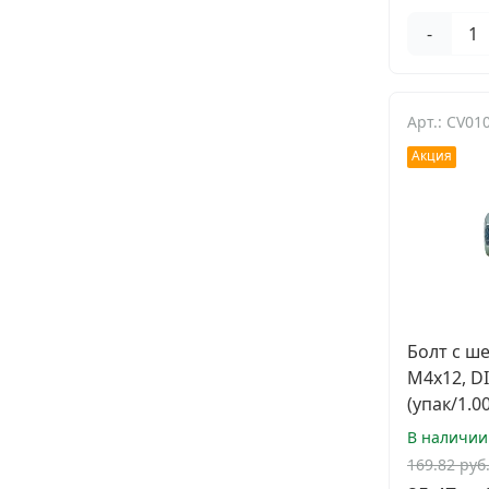
-
Арт.: CV0
Акция
Болт с ш
М4х12, DI
(упак/1.0
В наличии
169.82 руб