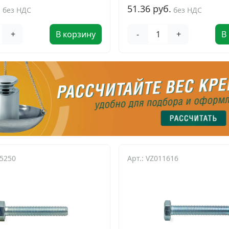
.
51.36 руб.
без НДС
без НДС
+
В корзину
-
+
В
85250
Арт.: VZ011616