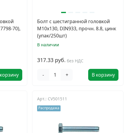
ловкой
Болт с шестигранной головкой
7798-70),
М10х130, DIN933, прочн. 8.8, цинк
(упак/250шт)
В наличии
317.33 руб.
без НДС
 корзину
-
+
В корзину
Арт.: CV501511
Распродажа