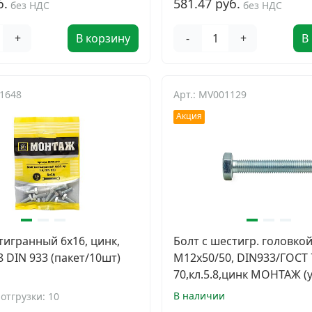
б.
581.47 руб.
без НДС
без НДС
+
В корзину
-
+
В
01648
Арт.: MV001129
Акция
тигранный 6х16, цинк,
Болт с шестигр. головко
8 DIN 933 (пакет/10шт)
М12х50/50, DIN933/ГОСТ 
70,кл.5.8,цинк МОНТАЖ (у
В наличии
отгрузки: 10