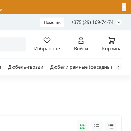
✕
и.
+375 (29) 169-74-74
Помощь
Складной анкер
Избранное
Войти
Корзина
е
Дюбель-гвозди
Дюбели рамные (фасадные)
Каб
я
анкер
ый