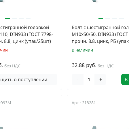
естигранной головкой
Болт с шестигранной го
110, DIN933 (ГОСТ 7798-
М10х50/50, DIN933 (ГОСТ 
н. 8.8, цинк (упак/25шт)
прочн. 8.8, цинк, РБ (упа
ичии
В наличии
б.
32.88 руб.
без НДС
без НДС
щить о поступлении
-
+
В
10993M
Арт.: 218281