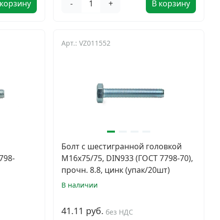
 корзину
-
+
В корзину
Арт.: VZ011552
й
Болт с шестигранной головкой
798-
М16х75/75, DIN933 (ГОСТ 7798-70),
прочн. 8.8, цинк (упак/20шт)
В наличии
41.11 руб.
без НДС