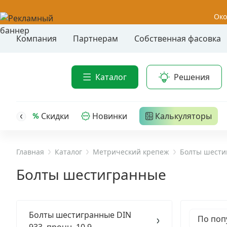
Око
Компания
Партнерам
Собственная фасовка
Акции
Анкер-шу
Каталог
Решения
Анкерные
Распродажа
Анкерны
головк
Уценка
Скидки
Новинки
Калькуляторы
Анкерны
Анкерны
Анкерная техника
трех- р
Главная
Каталог
Метрический крепеж
Болты шести
Дюбельная техника
Анкерны
Болты шестигранные
крюком,
Кабельный крепеж
Анкерны
головк
Болты шестигранные DIN
Строительный инструмент и инвентарь
По поп