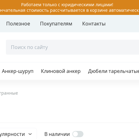
Работаем только с юридическими лицами!
нчательная стоимость рассчитывается в корзине автоматическ
Полезное
Покупателям
Контакты
руп
Забиваемый анкер
 болты
Клиновой анкер
й болт с шестигранной
Латунный анкер
ой
Анкер-шуруп
Клиновой анкер
Дюбели тарельчаты
Металлический анкер дл
й болт с гайкой
пустотелых конструкций
й болт с гайкой двух/
аспорный
Металлический рамный 
гранные
й болт с кольцом,
Потолочные анкеры
 Г-образный
Разжимной 4-х сегментн
й болт с потайной
анкер
ой
улярности
В наличии