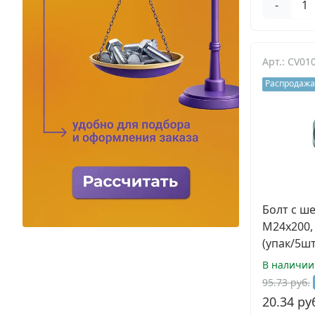
-
Электро и бензоинструмент, оборудование
Нержавеющий крепеж
Арт.: CV0
Перфорированный крепеж
Распродажа
Скобяные изделия и мебельная фурнитура
Болт с ш
М24х200, 
(упак/5шт
В наличии
95.73 руб.
20.34 ру