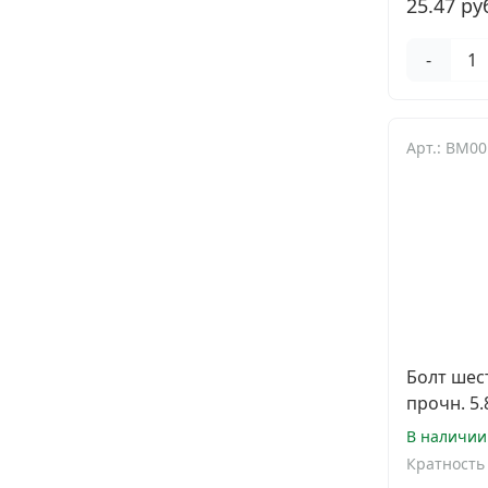
25.47 ру
-
Арт.: BM0
Болт шес
прочн. 5.
В наличии
Кратность 