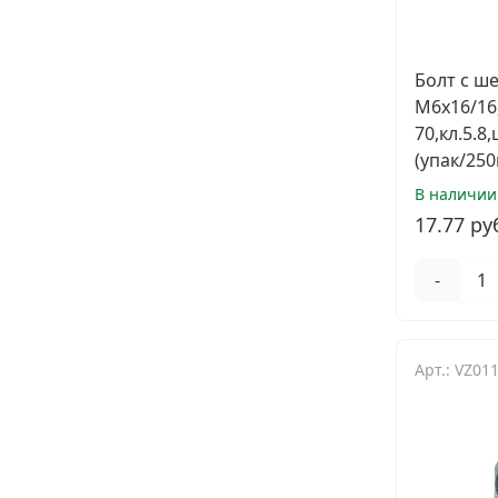
Болт с ше
М6х16/16
70,кл.5.
(упак/250
В наличии
17.77 ру
-
Арт.: VZ01