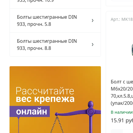
933, прочн. 10.9
Заклепки
Болты шестигранные DIN
Арт.: MK1
Химический крепеж
933, прочн. 5.8
Гвозди и скобы
Болты шестигранные DIN
933, прочн. 8.8
Хомуты и шуруп-шпильки
Шурупы и саморезы
Грузовой крепеж
Болт с ше
М6х20/20
Комплекты и наборы крепежа
70,кл.5.
(упак/200
Кронштейны и крюки хозяйственные
В наличии
15.91 ру
Метрический крепеж