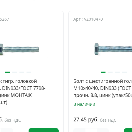
85267
Арт.: VZ010470
стигр. головкой
Болт с шестигранной го
, DIN933/ГОСТ 7798-
М10х40/40, DIN933 (ГОСТ 
8,цинк МОНТАЖ
прочн. 8.8, цинк (упак/50
шт)
В наличии
б.
27.45 руб.
без НДС
без НДС