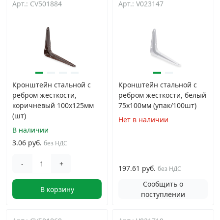
Арт.: CV501884
Арт.: V023147
Дюбельная техника
›
Кабельный крепеж
›
Строительный инструмент и инвентарь
›
Кронштейн стальной с
Кронштейн стальной с
ребром жесткости,
ребром жесткости, белый
Заклепки
›
коричневый 100x125мм
75x100мм (упак/100шт)
(шт)
Нет в наличии
Химический крепеж
›
В наличии
3.06 руб.
без НДС
Гвозди и скобы
›
-
+
197.61 руб.
без НДС
Сообщить о
Хомуты и шуруп-шпильки
›
В корзину
поступлении
Шурупы и саморезы
›