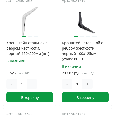
Арт.: CV501868
Арт.: V021719
Грузовой крепеж
›
Комплекты и наборы крепежа
›
Кронштейны и крюки хозяйственные
›
Кронштейн стальной с
Кронштейн стальной с
ребром жесткости,
ребром жесткости,
черный 150x200мм (шт)
черный 100x125мм
Метрический крепеж
›
(упак/100шт)
В наличии
В наличии
Электро и бензоинструмент, оборудование
›
5 руб.
293.07 руб.
без НДС
без НДС
Нержавеющий крепеж
›
-
+
-
+
В корзину
В корзину
Перфорированный крепеж
›
Скобяные изделия и мебельная фурнитура
›
Арт.: CV013742
Арт.: V021737