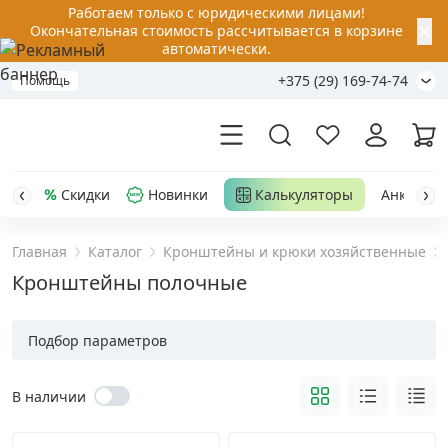
Работаем только с юридическими лицами!
✕
Окончательная стоимость рассчитывается в корзине
автоматически.
+375 (29) 169-74-74
Помощь
Скидки
Новинки
Калькуляторы
Анкер-шу
Главная
Каталог
Кронштейны и крюки хозяйственные
Акции
Кронштейны полочные
Распродажа
Подбор параметров
Уценка
В наличии
Анкерная техника
›