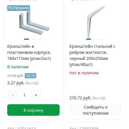
Распродажа
Кронштейн в
Кронштейн стальной с
пластиковом корпусе,
ребром жесткости,
180x115мм (упак/2шт)
черный 200x250мм
(упак/40шт)
В наличии
Нет в наличии
16.44 руб.
-80.1%
3.27 руб.
без НДС
-
+
270.72 руб.
без НДС
Сообщить о
В корзину
поступлении
Арт.: VZ011613
Арт.: CV501859