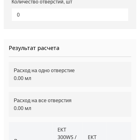
Количество отверстий, шт
Грузовой крепеж
›
Комплекты и наборы крепежа
›
Результат расчета
Кронштейны и крюки хозяйственные
›
Метрический крепеж
›
Расход на одно отверстие
0.00
мл
Электро и бензоинструмент, оборудование
›
Расход на все отверстия
Нержавеющий крепеж
›
0.00
мл
Перфорированный крепеж
›
ЕКТ
300WS /
ЕКТ
Скобяные изделия и мебельная фурнитура
›