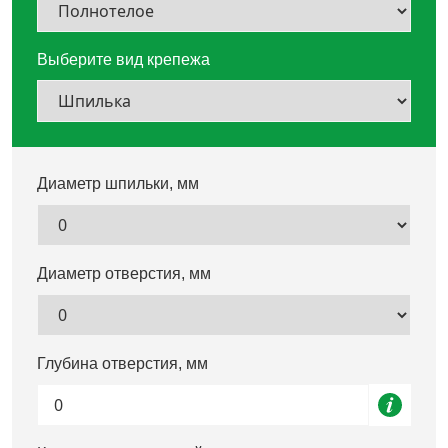
Дюбельная техника
›
Выберите вид крепежа
Кабельный крепеж
›
Строительный инструмент и инвентарь
›
Диаметр шпильки, мм
Заклепки
›
Химический крепеж
›
Диаметр отверстия, мм
Гвозди и скобы
›
Глубина отверстия, мм
Хомуты и шуруп-шпильки
›
Шурупы и саморезы
›