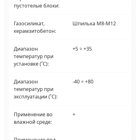
пустотелые блоки:
Газосиликат,
Шпилька М8-М12
керамзитобетон:
Диапазон
+5 ÷ +35
температур при
установке (˚С):
Диапазон
-40 ÷ +80
температур при
эксплуатации (˚С):
Применение во
+
влажной среде:
Применение под