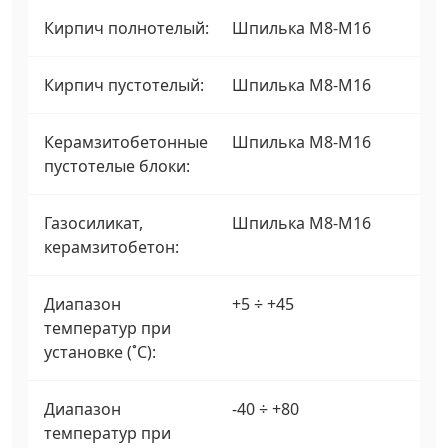
Кирпич полнотелый:
Шпилька М8-М16
Кирпич пустотелый:
Шпилька М8-М16
Керамзитобетонные
Шпилька М8-М16
пустотелые блоки:
Газосиликат,
Шпилька М8-М16
керамзитобетон:
Диапазон
+5 ÷ +45
температур при
установке (˚С):
Диапазон
-40 ÷ +80
температур при