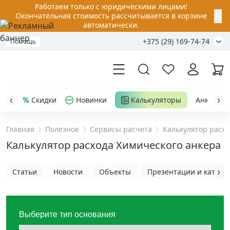
Работаем только с юридическими лицами!
✕
Окончательная стоимость рассчитывается в корзине
автоматически.
+375 (29) 169-74-74
Помощь
Скидки
Новинки
Калькуляторы
Анкер-шу
Главная
Полезное
Сервисы расчета
Калькулятор расхо
Акции
Калькулятор расхода Химического анкера
Распродажа
Статьи
Новости
Объекты
Презентации и каталог
Уценка
Выберите тип основания
Анкерная техника
›