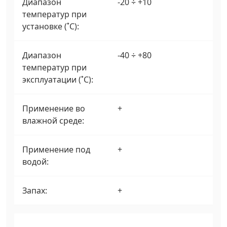
Диапазон
-20 ÷ +10
температур при
установке (˚С):
Диапазон
-40 ÷ +80
температур при
эксплуатации (˚С):
Применение во
+
влажной среде:
Применение под
+
водой:
Запах:
+