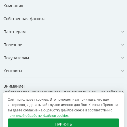
Компания
Собственная фасовка
Партнерам
Полезное
Покупателям
Контакты
Внимание!
Работаем только с юридическими лицами. Цены на сайте не
являются договором публичной оферты.
Сайт использует cookies. Это помогает нам понимать, что вам
интересно, и делать сайт лучше именно для Вас. Кликая «Принять»,
+375 (29) 169-74-74
info@ekt.by
вы даете согласие на обработку файлов cookie в соответствии с
политикой обработки файлов cookies.
✕
ПРИНЯТЬ
+375 (29) 169-74-74
+375 (29) 700-77-55