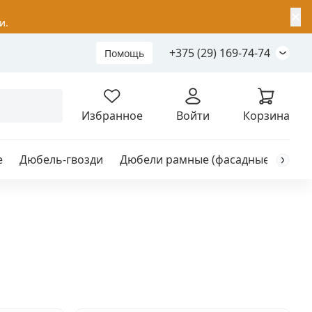
✕
и.
+375 (29) 169-74-74
Помощь
Складной анкер
Избранное
Войти
Корзина
е
Дюбель-гвозди
Дюбели рамные (фасадные)
Каб
я
анкер
ый