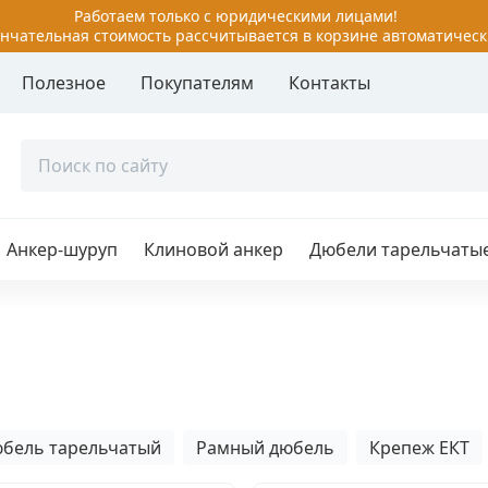
Работаем только с юридическими лицами!
нчательная стоимость рассчитывается в корзине автоматическ
Полезное
Покупателям
Контакты
руп
Забиваемый анкер
 болты
Клиновой анкер
й болт с шестигранной
Латунный анкер
ой
Анкер-шуруп
Клиновой анкер
Дюбели тарельчаты
Металлический анкер дл
й болт с гайкой
пустотелых конструкций
й болт с гайкой двух/
аспорный
Металлический рамный 
й болт с кольцом,
Потолочные анкеры
 Г-образный
Разжимной 4-х сегментн
й болт с потайной
анкер
ой
бель тарельчатый
Рамный дюбель
Крепеж ЕКТ