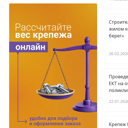
Электро и бензоинструмент, оборудование
Нержавеющий крепеж
Строите
жилом к
Перфорированный крепеж
берег»
Скобяные изделия и мебельная фурнитура
26.02.202
Проведе
ЕКТ на 
поликли
22.01.202
Крепеж Е