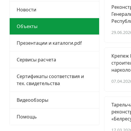
Реконст
Заклепки
Новости
Генерал
Республ
Химический крепеж
Объекты
29.06.202
Гвозди и скобы
Презентации и каталоги.pdf
Хомуты и шуруп-шпильки
Крепеж 
Сервисы расчета
строите
Шурупы и саморезы
нарколо
Сертификаты соответствия и
Грузовой крепеж
07.04.202
тех. свидетельства
Комплекты и наборы крепежа
Видеообзоры
Тарельч
Кронштейны и крюки хозяйственные
реконст
Помощь
«Белрес
Метрический крепеж
17.03.202