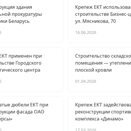
рукция здания
Крепеж ЕКТ использова
ьной прокуратуры
строительстве Бизнес-ц
ики Беларусь
ул. Мясникова, 70
6
16.06.2026
ЕКТ применен при
Строительство складск
льстве Городского
помещения — утеплени
гического центра
плоской кровли
6
01.04.2026
атые дюбели ЕКТ при
Крепеж ЕКТ задействова
рукции фасада ОАО
реконструкции спортив
урсы»
комплекса «Динамо»
6
17.03.2026