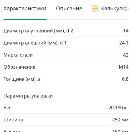
Характеристики
Описание
Калькулято
Грузовой крепеж
›
Комплекты и наборы крепежа
›
Диаметр внутренний (мм), d 2
14
Диаметр внешний (мм), d 1
24.1
Кронштейны и крюки хозяйственные
›
Марка стали
A2
Метрический крепеж
›
Обозначение
М14
Толщина (мм), a
6.8
Электро и бензоинструмент, оборудование
›
Параметры упаковки
Нержавеющий крепеж
›
Вес
20,180 кг
Перфорированный крепеж
›
Ширина
250 мм
Скобяные изделия и мебельная фурнитура
›
Высота
150 мм