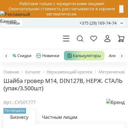
Работаем только с юридическими лицами!
✕
Окончательная стоимость рассчитывается в корзине
автоматически.
+375 (29) 169-74-74
Помощь
Скидки
Новинки
Калькуляторы
Анкер-шу
Главная
Каталог
Нержавеющий крепеж
Метрический 
Акции
Шайба гровер М14, DIN127B, НЕРЖ. СТАЛЬ
(упак/3.500шт)
Распродажа
Арт.: CV501777
Уценка
Распродажа
Бизнесу
Частным лицам
Анкерная техника
›