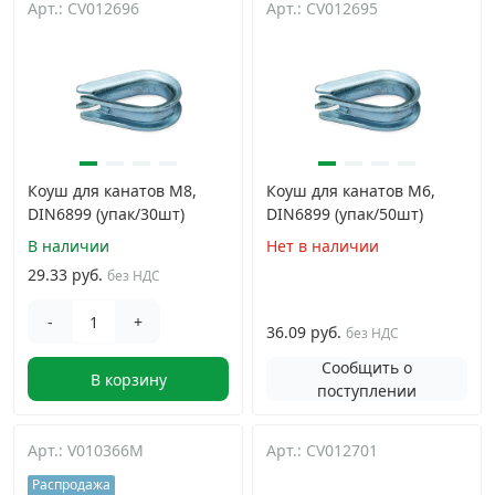
Арт.: CV012696
Арт.: CV012695
Дюбельная техника
›
Кабельный крепеж
›
Строительный инструмент и инвентарь
›
Коуш для канатов М8,
Коуш для канатов М6,
DIN6899 (упак/30шт)
DIN6899 (упак/50шт)
Заклепки
›
В наличии
Нет в наличии
29.33 руб.
без НДС
Химический крепеж
›
-
+
36.09 руб.
без НДС
Гвозди и скобы
›
Сообщить о
В корзину
поступлении
Хомуты и шуруп-шпильки
›
Арт.: V010366M
Арт.: CV012701
Шурупы и саморезы
›
Распродажа