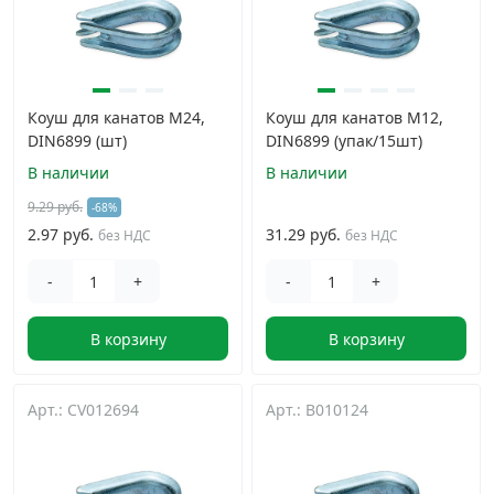
Коуш для канатов М24,
Коуш для канатов М12,
DIN6899 (шт)
DIN6899 (упак/15шт)
В наличии
В наличии
9.29 руб.
-68%
2.97 руб.
31.29 руб.
без НДС
без НДС
-
+
-
+
В корзину
В корзину
Арт.: CV012694
Арт.: B010124