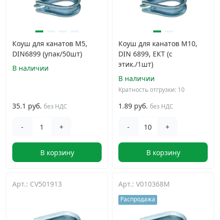
Коуш для канатов М5,
Коуш для канатов M10,
DIN6899 (упак/50шт)
DIN 6899, ЕКТ (с
этик./1шт)
В наличии
В наличии
Кратность отгрузки: 10
35.1 руб.
1.89 руб.
без НДС
без НДС
-
+
-
+
В корзину
В корзину
Арт.: CV501913
Арт.: V010368M
Распродажа