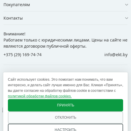
Покупателям
Контакты
Внимание!
Работаем только с юридическими лицами. Цены на сайте не
являются договором публичной оферты.
+375 (29) 169-74-74
info@ekt.by
+375 (29) 169-74-74
+375 (29) 700-77-55
Сайт использует cookies. Это помогает нам понимать, что вам
+375 (17) 269-74-74
zakaz@ekt.by
интересно, и делать сайт лучше именно для Вас. Кликая «Принять»,
вы даете согласие на обработку файлов cookie в соответствии с
политикой обработки файлов cookies.
Оставить отзыв
✕
ПРИНЯТЬ
ОТКЛОНИТЬ
© 2005 — 2026 ООО «ЕКТ альянс». Доставка в Минск,
Брест, Витебск, Гомель, Гродно, Могилев и другие
НАСТРОИТЬ