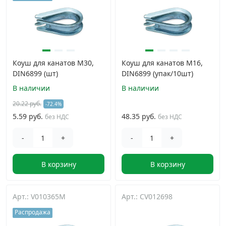
Грузовой крепеж
›
Комплекты и наборы крепежа
›
Коуш для канатов М30,
Коуш для канатов М16,
DIN6899 (шт)
DIN6899 (упак/10шт)
Кронштейны и крюки хозяйственные
›
В наличии
В наличии
20.22 руб.
-72.4%
Метрический крепеж
›
5.59 руб.
48.35 руб.
без НДС
без НДС
Электро и бензоинструмент, оборудование
›
-
+
-
+
В корзину
В корзину
Нержавеющий крепеж
›
Перфорированный крепеж
›
Арт.: V010365M
Арт.: CV012698
Распродажа
Скобяные изделия и мебельная фурнитура
›