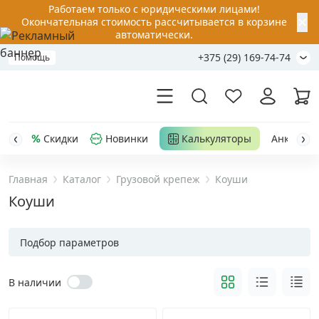
Работаем только с юридическими лицами!
✕
Окончательная стоимость рассчитывается в корзине
автоматически.
+375 (29) 169-74-74
Помощь
Скидки
Новинки
Калькуляторы
Анкер-шу
Главная
Каталог
Грузовой крепеж
Коуши
Акции
Коуши
Распродажа
Подбор параметров
Уценка
В наличии
Анкерная техника
›