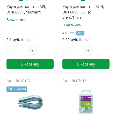
Коуш для канатов М5,
Коуш для канатов M14,
DIN6899 (упак/6шт)
DIN 6899, ЕКТ (с
этик./1шт)
В наличии
В наличии
4.55 руб.
-87%
5.1 руб.
0.59 руб.
без НДС
без НДС
-
+
-
+
В корзину
В корзину
Арт.: B010127
Арт.: B007915
Распродажа