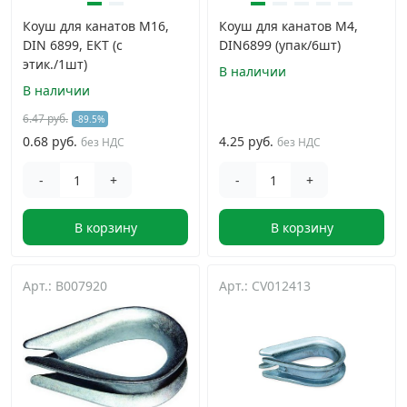
Коуш для канатов M16,
Коуш для канатов М4,
DIN 6899, ЕКТ (с
DIN6899 (упак/6шт)
этик./1шт)
В наличии
В наличии
6.47 руб.
-89.5%
0.68 руб.
4.25 руб.
без НДС
без НДС
-
+
-
+
В корзину
В корзину
Арт.: B007920
Арт.: CV012413