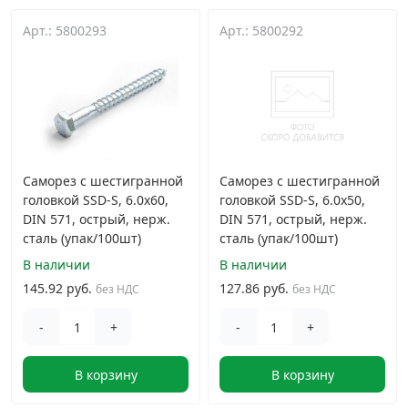
Арт.: 5800293
Дюбельная техника
Арт.: 5800292
›
Кабельный крепеж
›
Строительный инструмент и инвентарь
›
Саморез с шестигранной
Саморез с шестигранной
Заклепки
›
головкой SSD-S, 6.0х60,
головкой SSD-S, 6.0х50,
DIN 571, острый, нерж.
DIN 571, острый, нерж.
сталь (упак/100шт)
Химический крепеж
сталь (упак/100шт)
›
В наличии
В наличии
145.92 руб.
127.86 руб.
Гвозди и скобы
без НДС
без НДС
›
-
+
-
+
Хомуты и шуруп-шпильки
›
В корзину
В корзину
Шурупы и саморезы
›