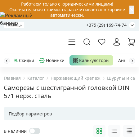
Работаем только с юридическими лицами!
✕
Окончательная стоимость рассчитывается в корзине
автоматически.
+375 (29) 169-74-74
Помощь
Скидки
Новинки
Калькуляторы
Анкер-шу
Главная
Каталог
Нержавеющий крепеж
Шурупы и сам
Акции
Саморезы с шестигранной головкой DIN
571 нерж. сталь
Распродажа
Подбор параметров
Уценка
В наличии
Анкерная техника
›