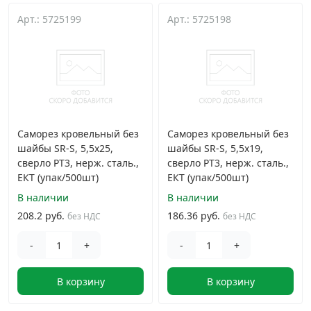
Арт.: 5725199
Арт.: 5725198
Грузовой крепеж
›
Комплекты и наборы крепежа
›
Кронштейны и крюки хозяйственные
›
Саморез кровельный без
Саморез кровельный без
Метрический крепеж
›
шайбы SR-S, 5,5х25,
шайбы SR-S, 5,5х19,
сверло PT3, нерж. сталь.,
сверло PT3, нерж. сталь.,
ЕКТ (упак/500шт)
ЕКТ (упак/500шт)
Электро и бензоинструмент, оборудование
›
В наличии
В наличии
208.2 руб.
186.36 руб.
без НДС
без НДС
Нержавеющий крепеж
›
-
+
-
+
Перфорированный крепеж
›
В корзину
В корзину
Скобяные изделия и мебельная фурнитура
›