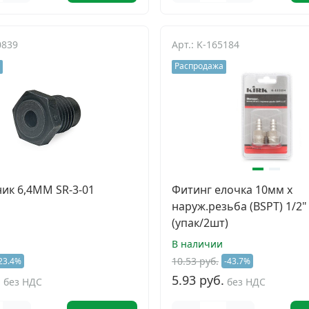
0839
Арт.: K-165184
Распродажа
ик 6,4ММ SR-3-01
Фитинг елочка 10мм х
наруж.резьба (BSPT) 1/2"
(упак/2шт)
В наличии
10.53 руб.
23.4%
-43.7%
.
5.93 руб.
без НДС
без НДС