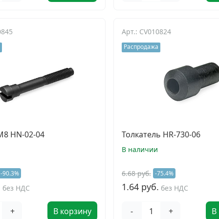
0845
Арт.: CV010824
Распродажа
M8 HN-02-04
Толкатель HR-730-06
В наличии
6.68 руб.
-90.3%
-75.4%
.
1.64 руб.
без НДС
без НДС
+
В корзину
-
+
В