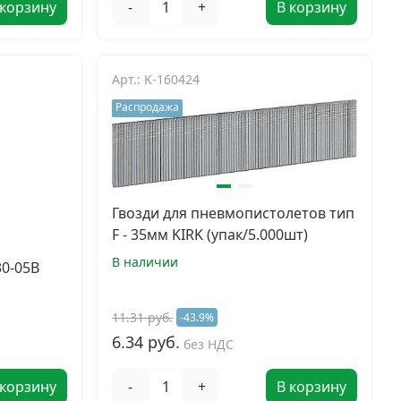
 корзину
-
+
В корзину
Арт.: K-160424
Распродажа
Гвозди для пневмопистолетов тип
F - 35мм KIRK (упак/5.000шт)
В наличии
0-05B
11.31 руб.
-43.9%
6.34 руб.
без НДС
 корзину
-
+
В корзину