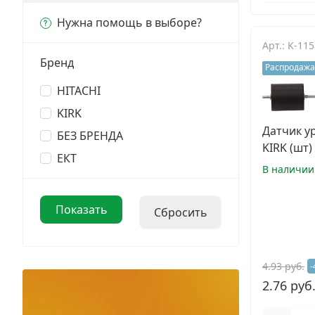
Заклепки
Нужна помощь в выборе?
Арт.: K-11
Химический крепеж
Бренд
Распродажа
Гвозди и скобы
HITACHI
KIRK
Хомуты и шуруп-шпильки
Датчик у
БЕЗ БРЕНДА
KIRK (шт)
Шурупы и саморезы
ЕКТ
В наличии
Грузовой крепеж
Комплекты и наборы крепежа
Кронштейны и крюки хозяйственные
4.93 руб.
-
2.76 руб
Метрический крепеж