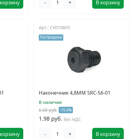
 корзину
-
+
В корзину
Арт.: CV010805
Распродажа
01
Наконечник 4,8ММ SRC-56-01
В наличии
6.68 руб.
-70.4%
1.98 руб.
без НДС
 корзину
-
+
В корзину