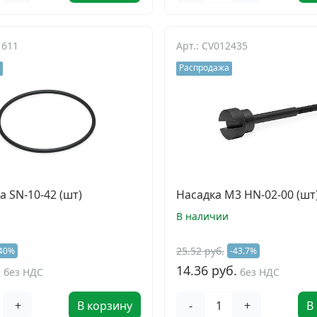
1611
Арт.: CV012435
Распродажа
 SN-10-42 (шт)
Насадка M3 HN-02-00 (шт
В наличии
25.52 руб.
40%
-43.7%
.
14.36 руб.
без НДС
без НДС
+
В корзину
-
+
В