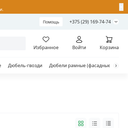
✕
и.
+375 (29) 169-74-74
Помощь
Складной анкер
Избранное
Войти
Корзина
е
Дюбель-гвозди
Дюбели рамные (фасадные)
Каб
я
анкер
ый