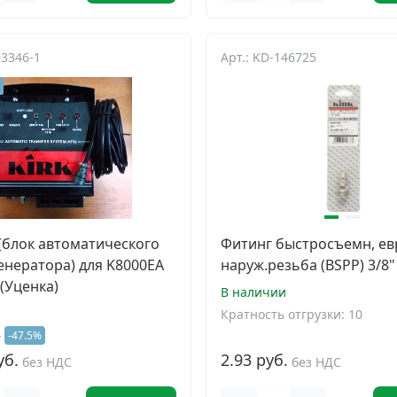
03346-1
Арт.: KD-146725
 (блок автоматического
Фитинг быстросъемн, евр
генератора) для K8000EA
наруж.резьба (BSPP) 3/8"
 (Уценка)
В наличии
Кратность отгрузки: 10
.
-47.5%
уб.
2.93 руб.
без НДС
без НДС