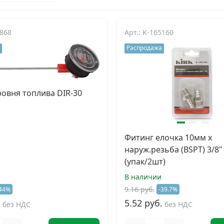
5868
Арт.: K-165160
Распродажа
ровня топлива DIR-30
Фитинг елочка 10мм х
наруж.резьба (BSPT) 3/8"
(упак/2шт)
В наличии
9.16 руб.
44%
-39.7%
.
5.52 руб.
без НДС
без НДС