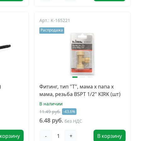
Арт.: K-165221
Распродажа
)
Фитинг, тип "Т", мама х папа х
мама, резьба BSPT 1/2" KIRK (шт)
В наличии
11.49 руб.
-43.6%
6.48 руб.
без НДС
 корзину
-
+
В корзину