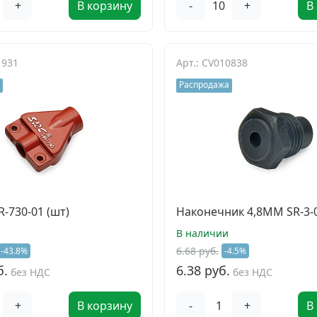
+
В корзину
-
+
В
1931
Арт.: CV010838
Распродажа
-730-01 (шт)
Наконечник 4,8ММ SR-3-
В наличии
6.68 руб.
-43.8%
-4.5%
б.
6.38 руб.
без НДС
без НДС
+
В корзину
-
+
В