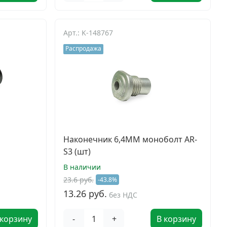
Арт.: K-148767
Распродажа
Наконечник 6,4ММ моноболт AR-
S3 (шт)
В наличии
23.6 руб.
-43.8%
13.26 руб.
без НДС
 корзину
-
+
В корзину