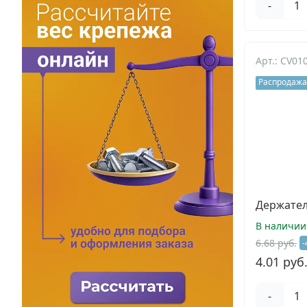
-
Электро и бензоинструмент, оборудование
Нержавеющий крепеж
Арт.: CV01
Перфорированный крепеж
Распродажа
Скобяные изделия и мебельная фурнитура
Держател
В наличии
6.68 руб.
-
4.01 руб
-