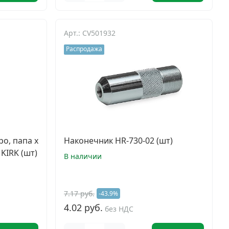
Арт.: CV501932
Распродажа
о, папа х
Наконечник HR-730-02 (шт)
 KIRK (шт)
В наличии
7.17 руб.
-43.9%
4.02 руб.
без НДС