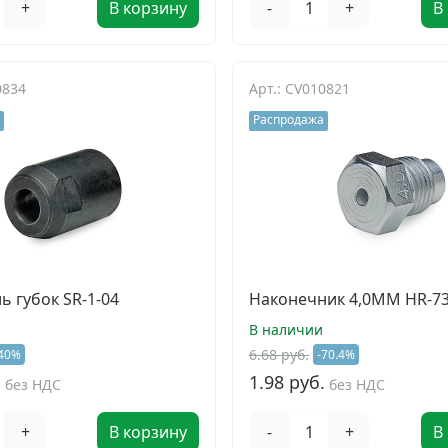
+
В корзину
-
+
В
0834
Арт.: CV010821
Распродажа
ь губок SR-1-04
Наконечник 4,0ММ HR-73
В наличии
6.68 руб.
40%
-70.4%
.
1.98 руб.
без НДС
без НДС
+
В корзину
-
+
В