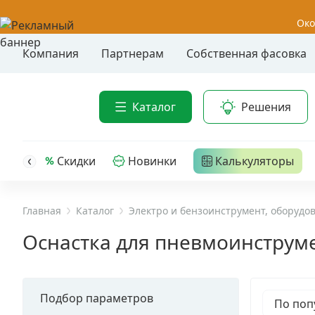
Око
Компания
Партнерам
Собственная фасовка
Акции
Анкер-шу
Каталог
Решения
Анкерные
Распродажа
Анкерны
головк
Уценка
Скидки
Новинки
Калькуляторы
Анкерны
Анкерны
Анкерная техника
трех- р
Главная
Каталог
Электро и бензоинструмент, оборудо
Дюбельная техника
Анкерны
Оснастка для пневмоинструм
крюком,
Кабельный крепеж
Анкерны
головк
Подбор параметров
Строительный инструмент и инвентарь
По поп