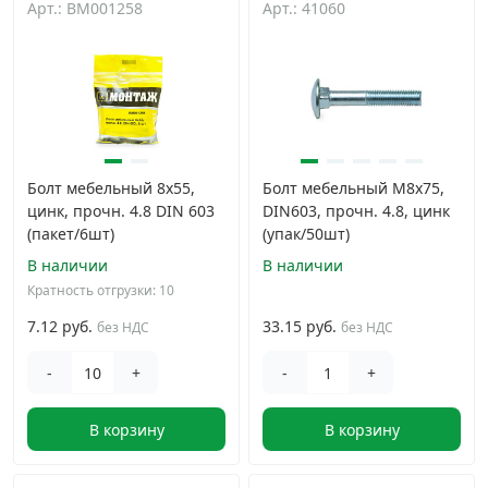
Арт.: BM001258
Арт.: 41060
Дюбельная техника
›
Кабельный крепеж
›
Строительный инструмент и инвентарь
›
Болт мебельный 8х55,
Болт мебельный М8х75,
цинк, прочн. 4.8 DIN 603
DIN603, прочн. 4.8, цинк
Заклепки
›
(пакет/6шт)
(упак/50шт)
В наличии
В наличии
Химический крепеж
›
Кратность отгрузки: 10
7.12 руб.
33.15 руб.
без НДС
без НДС
Гвозди и скобы
›
-
+
-
+
Хомуты и шуруп-шпильки
›
В корзину
В корзину
Шурупы и саморезы
›