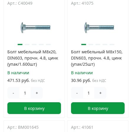
Арт.: C40049
Арт.: 41075
Грузовой крепеж
›
Комплекты и наборы крепежа
›
Кронштейны и крюки хозяйственные
›
Болт мебельный М8х20,
Болт мебельный М8х150,
DIN603, прочн. 4.8, цинк
DIN603, прочн. 4.8, цинк
Метрический крепеж
›
(упак/1.600шт)
(упак/25шт)
В наличии
В наличии
Электро и бензоинструмент, оборудование
›
471.53 руб.
30.96 руб.
без НДС
без НДС
-
+
-
+
Нержавеющий крепеж
›
В корзину
В корзину
Перфорированный крепеж
›
Арт.: BM001645
Арт.: 41061
Скобяные изделия и мебельная фурнитура
›