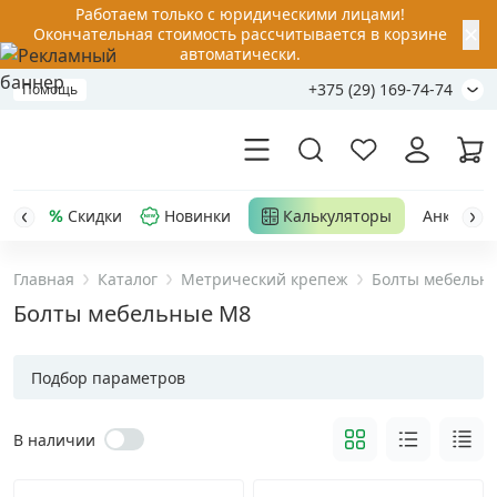
Работаем только с юридическими лицами!
✕
Окончательная стоимость рассчитывается в корзине
автоматически.
+375 (29) 169-74-74
Помощь
Скидки
Новинки
Калькуляторы
Анкер-шу
Главная
Каталог
Метрический крепеж
Болты мебельн
Акции
Болты мебельные M8
Распродажа
Подбор параметров
Уценка
В наличии
Анкерная техника
›