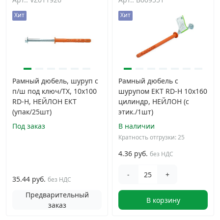
Хит
Хит
Рамный дюбель, шуруп с
Рамный дюбель с
п/ш под ключ/TX, 10x100
шурупом ЕКТ RD-H 10x160
RD-H, НЕЙЛОН EКТ
цилиндр, НЕЙЛОН (с
(упак/25шт)
этик./1шт)
Под заказ
В наличии
Кратность отгрузки: 25
4.36 руб.
без НДС
-
+
35.44 руб.
без НДС
Предварительный
В корзину
заказ