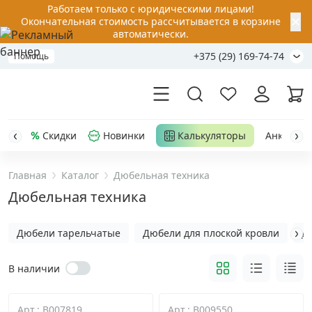
Работаем только с юридическими лицами!
✕
Окончательная стоимость рассчитывается в корзине
автоматически.
+375 (29) 169-74-74
Помощь
Скидки
Новинки
Калькуляторы
Анкер-шу
Главная
Каталог
Дюбельная техника
Акции
Дюбельная техника
Распродажа
Дюбели тарельчатые
Дюбели для плоской кровли
Д
Уценка
В наличии
Анкерная техника
›
Арт.: B007819
Арт.: B009550