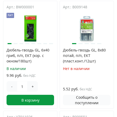
Арт.: BW000001
Арт.: B009148
Хит
Дюбель-гвоздь GL, 6x40
Дюбель-гвоздь GL, 8x80
гриб, п/п, ЕКТ (кор. с
потай, п/п, ЕКТ
окном/180шт)
(пласт.конт./12шт)
В наличии
Нет в наличии
9.96 руб.
без НДС
-
+
5.52 руб.
без НДС
Сообщить о
В корзину
поступлении
Арт.: VZ011926
Арт.: B009551