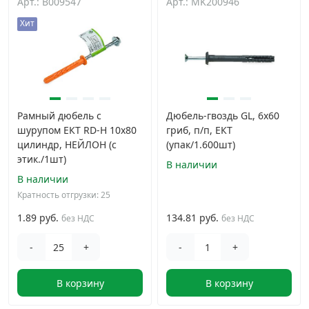
Арт.: B009547
Арт.: MK200946
Хит
Рамный дюбель с
Дюбель-гвоздь GL, 6x60
шурупом ЕКТ RD-H 10x80
гриб, п/п, ЕКТ
цилиндр, НЕЙЛОН (с
(упак/1.600шт)
этик./1шт)
В наличии
В наличии
Кратность отгрузки: 25
1.89 руб.
134.81 руб.
без НДС
без НДС
-
+
-
+
В корзину
В корзину