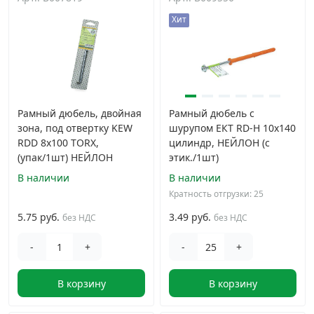
Хит
Дюбельная техника
›
Кабельный крепеж
›
Строительный инструмент и инвентарь
›
Рамный дюбель, двойная
Рамный дюбель с
зона, под отвертку KEW
шурупом ЕКТ RD-H 10x140
RDD 8x100 TORX,
цилиндр, НЕЙЛОН (с
Заклепки
›
(упак/1шт) НЕЙЛОН
этик./1шт)
В наличии
В наличии
Химический крепеж
›
Кратность отгрузки: 25
5.75 руб.
3.49 руб.
без НДС
без НДС
Гвозди и скобы
›
-
+
-
+
Хомуты и шуруп-шпильки
›
В корзину
В корзину
Шурупы и саморезы
›