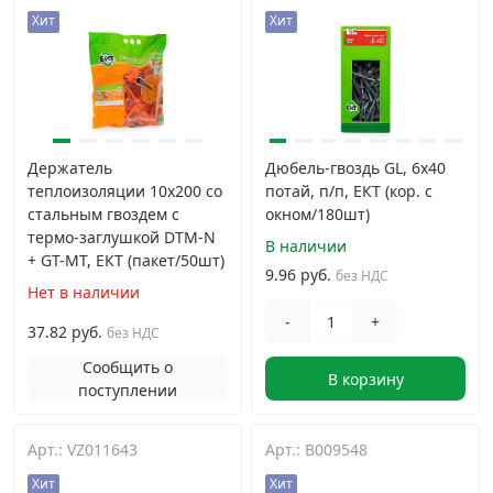
Хит
Хит
Держатель
Дюбель-гвоздь GL, 6x40
теплоизоляции 10x200 со
потай, п/п, ЕКТ (кор. с
стальным гвоздем с
окном/180шт)
термо-заглушкой DTM-N
В наличии
+ GT-MT, ЕКТ (пакет/50шт)
9.96 руб.
без НДС
Нет в наличии
-
+
37.82 руб.
без НДС
Сообщить о
В корзину
поступлении
Арт.: VZ011643
Арт.: B009548
Хит
Хит