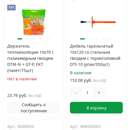
Хит
Держатель
Дюбель тарельчатый
теплоизоляции 10x70 с
10х120 со стальным
полиамидным гвоздем
гвоздем с термоголовкой
DTM-N + GT-P, ЕКТ
DTI-10 (упак/350шт)
(пакет/75шт)
В наличии
Нет в наличии
153.08 руб.
без НДС
-
+
23.79 руб.
без НДС
Сообщить о
В корзину
поступлении
Арт.: B009650
Арт.: BW000003