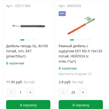
Арт.: VZ011300
Арт.: B009556
Хит
Дюбель-гвоздь GL, 8x100
Рамный дюбель с
потай, п/п, ЕКТ
шурупом ЕКТ RD-X 10x120
(упак/50шт)
потай, НЕЙЛОН (с
этик./1шт)
В наличии
В наличии
Кратность отгрузки: 25
11.93 руб.
2.8 руб.
без НДС
без НДС
-
+
-
+
В корзину
В корзину