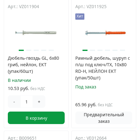
Арт.: VZ011904
Арт.: VZ011925
Грузовой крепеж
›
Хит
Комплекты и наборы крепежа
›
Кронштейны и крюки хозяйственные
›
Дюбель-гвоздь GL, 6x80
Рамный дюбель, шуруп с
гриб, нейлон, ЕКТ
п/ш под ключ/TX, 10x80
Метрический крепеж
›
(упак/60шт)
RD-H, НЕЙЛОН EКТ
(упак/50шт)
В наличии
Электро и бензоинструмент, оборудование
›
Под заказ
10.53 руб.
без НДС
-
+
Нержавеющий крепеж
›
65.96 руб.
без НДС
Предварительный
В корзину
Перфорированный крепеж
›
заказ
Скобяные изделия и мебельная фурнитура
›
Арт.: B009651
Арт.: VE012664