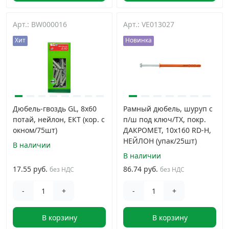
Арт.: BW000016
Арт.: VE013027
Хит
Новинка
Дюбель-гвоздь GL, 8x60
Рамный дюбель, шуруп с
потай, нейлон, ЕКТ (кор. с
п/ш под ключ/TX, покр.
окном/75шт)
ДАКРОМЕТ, 10x160 RD-H,
НЕЙЛОН (упак/25шт)
В наличии
В наличии
17.55 руб.
86.74 руб.
без НДС
без НДС
-
+
-
+
В корзину
В корзину