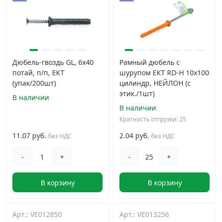
Дюбель-гвоздь GL, 6x40
Рамный дюбель с
потай, п/п, ЕКТ
шурупом ЕКТ RD-H 10x100
(упак/200шт)
цилиндр, НЕЙЛОН (с
этик./1шт)
В наличии
В наличии
Кратность отгрузки: 25
11.07 руб.
2.04 руб.
без НДС
без НДС
-
+
-
+
В корзину
В корзину
Арт.: VE012850
Арт.: VE013256