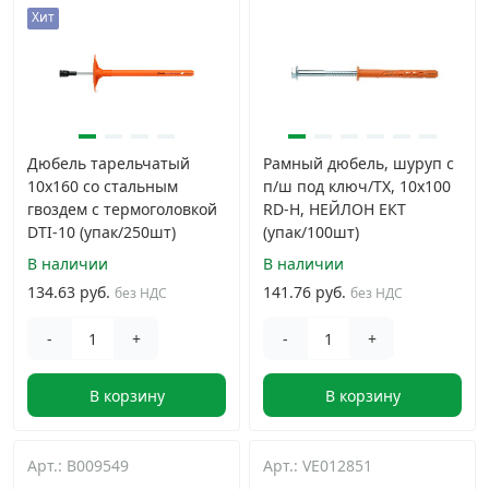
Хит
Дюбель тарельчатый
Рамный дюбель, шуруп с
10х160 со стальным
п/ш под ключ/TX, 10x100
гвоздем с термоголовкой
RD-H, НЕЙЛОН EКТ
DTI-10 (упак/250шт)
(упак/100шт)
В наличии
В наличии
134.63 руб.
141.76 руб.
без НДС
без НДС
-
+
-
+
В корзину
В корзину
Арт.: B009549
Арт.: VE012851