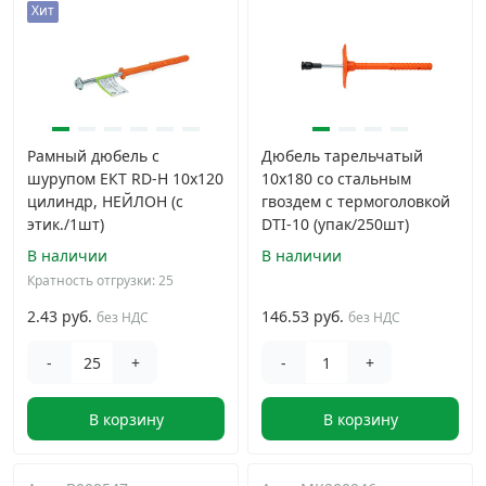
Хит
Рамный дюбель с
Дюбель тарельчатый
шурупом ЕКТ RD-H 10x120
10х180 со стальным
цилиндр, НЕЙЛОН (с
гвоздем с термоголовкой
этик./1шт)
DTI-10 (упак/250шт)
В наличии
В наличии
Кратность отгрузки: 25
2.43 руб.
146.53 руб.
без НДС
без НДС
-
+
-
+
В корзину
В корзину