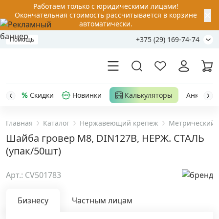
Работаем только с юридическими лицами!
✕
Окончательная стоимость рассчитывается в корзине
автоматически.
+375 (29) 169-74-74
Помощь
Скидки
Новинки
Калькуляторы
Анкер-шу
Главная
Каталог
Нержавеющий крепеж
Метрический 
Акции
Шайба гровер М8, DIN127B, НЕРЖ. СТАЛЬ
(упак/50шт)
Распродажа
Арт.: CV501783
Уценка
Бизнесу
Частным лицам
Анкерная техника
›