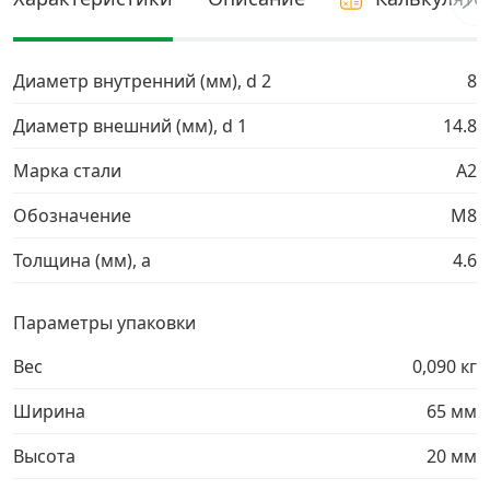
Грузовой крепеж
›
Диаметр внутренний (мм), d 2
8
Комплекты и наборы крепежа
›
Диаметр внешний (мм), d 1
14.8
Марка стали
A2
Кронштейны и крюки хозяйственные
›
Обозначение
М8
Метрический крепеж
›
Толщина (мм), a
4.6
Электро и бензоинструмент, оборудование
›
Параметры упаковки
Нержавеющий крепеж
›
Вес
0,090 кг
Ширина
65 мм
Перфорированный крепеж
›
Высота
20 мм
Скобяные изделия и мебельная фурнитура
›