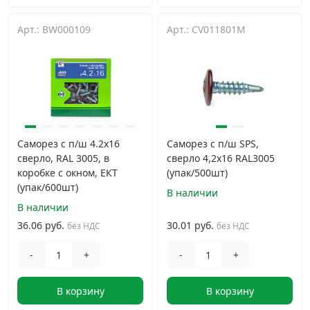
Арт.: BW000109
Арт.: CV011801M
Саморез с п/ш 4.2х16
Саморез с п/ш SPS,
сверло, RAL 3005, в
сверло 4,2x16 RAL3005
коробке с окном, ЕКТ
(упак/500шт)
(упак/600шт)
В наличии
В наличии
36.06 руб.
30.01 руб.
без НДС
без НДС
-
+
-
+
В корзину
В корзину