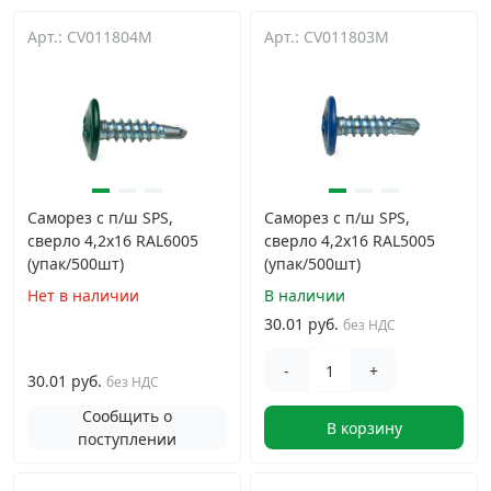
Арт.: CV011804M
Дюбельная техника
Арт.: CV011803M
›
Кабельный крепеж
›
Строительный инструмент и инвентарь
›
Саморез с п/ш SPS,
Саморез с п/ш SPS,
Заклепки
›
сверло 4,2x16 RAL6005
сверло 4,2x16 RAL5005
(упак/500шт)
(упак/500шт)
Химический крепеж
›
Нет в наличии
В наличии
30.01 руб.
без НДС
Гвозди и скобы
›
-
+
30.01 руб.
без НДС
Хомуты и шуруп-шпильки
›
Сообщить о
В корзину
поступлении
Шурупы и саморезы
›