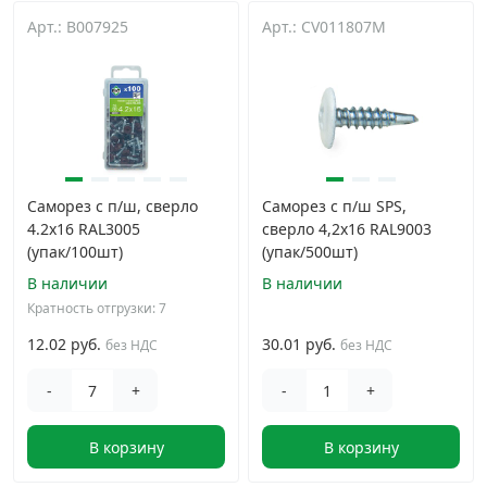
Арт.: B007925
Арт.: CV011807M
Саморез с п/ш, сверло
Саморез с п/ш SPS,
4.2х16 RAL3005
сверло 4,2x16 RAL9003
(упак/100шт)
(упак/500шт)
В наличии
В наличии
Кратность отгрузки: 7
12.02 руб.
30.01 руб.
без НДС
без НДС
-
+
-
+
В корзину
В корзину