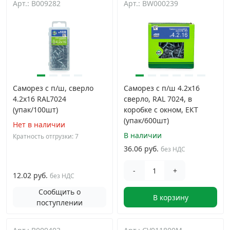
Арт.: B009282
Арт.: BW000239
Грузовой крепеж
›
Комплекты и наборы крепежа
›
Кронштейны и крюки хозяйственные
›
Саморез с п/ш, сверло
Саморез с п/ш 4.2х16
4.2х16 RAL7024
сверло, RAL 7024, в
Метрический крепеж
›
(упак/100шт)
коробке с окном, ЕКТ
(упак/600шт)
Нет в наличии
В наличии
Кратность отгрузки: 7
Электро и бензоинструмент, оборудование
›
36.06 руб.
без НДС
Нержавеющий крепеж
›
-
+
12.02 руб.
без НДС
Сообщить о
Перфорированный крепеж
›
В корзину
поступлении
Скобяные изделия и мебельная фурнитура
›