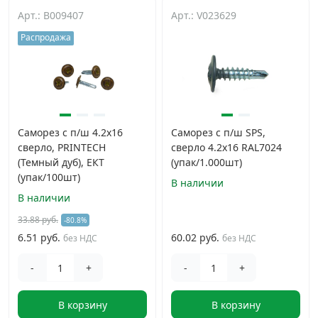
Арт.: B009407
Арт.: V023629
Распродажа
Саморез с п/ш 4.2х16
Саморез с п/ш SPS,
сверло, PRINTECH
сверло 4.2х16 RAL7024
(Темный дуб), ЕКТ
(упак/1.000шт)
(упак/100шт)
В наличии
В наличии
33.88 руб.
-80.8%
6.51 руб.
60.02 руб.
без НДС
без НДС
-
+
-
+
В корзину
В корзину