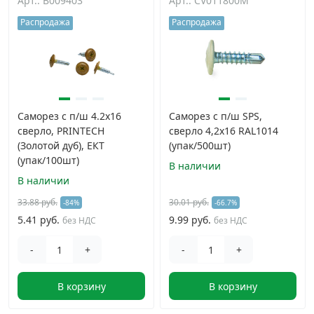
Арт.: B009403
Арт.: CV011800M
Распродажа
Распродажа
Саморез с п/ш 4.2х16
Саморез с п/ш SPS,
сверло, PRINTECH
сверло 4,2x16 RAL1014
(Золотой дуб), ЕКТ
(упак/500шт)
(упак/100шт)
В наличии
В наличии
33.88 руб.
30.01 руб.
-84%
-66.7%
5.41 руб.
9.99 руб.
без НДС
без НДС
-
+
-
+
В корзину
В корзину