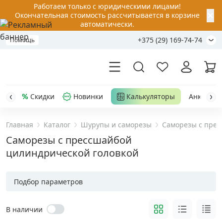
Работаем только с юридическими лицами!
✕
Окончательная стоимость рассчитывается в корзине
автоматически.
+375 (29) 169-74-74
Помощь
Скидки
Новинки
Калькуляторы
Анкер-шу
Главная
Каталог
Шурупы и саморезы
Саморезы с прес
Акции
Саморезы с прессшайбой
цилиндрической головкой
Распродажа
Подбор параметров
Уценка
В наличии
Анкерная техника
›