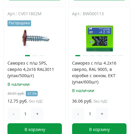
Арт.: CV011802M
Арт.: BW000113
Распродажа
Саморез с п/ш SPS,
Саморез с п/ш 4.2х16
сверло 4,2x16 RAL3011
сверло, RAL 9005, в
(упак/500шт)
коробке с окном, ЕКТ
(упак/600шт)
В наличии
В наличии
30.01 руб.
-57.5%
12.75 руб.
36.06 руб.
без НДС
без НДС
-
+
-
+
В корзину
В корзину