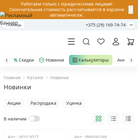
Работаем только с юридическими лицами!
✕
Окончательная стоимость рассчитывается в корзине
автоматически.
+375 (29) 169-74-74
Помощь
Скидки
Новинки
Калькуляторы
Анкер-шу
Главная
Каталог
Новинки
Акции
Новинки
Распродажа
Акции
Распродажа
Уценка
Уценка
В наличии
Анкерная техника
›
Арт.: VE013027
Арт.: BW000248