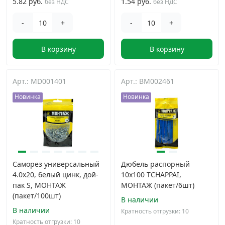
5.82 руб.
1.54 руб.
без НДС
без НДС
-
+
-
+
В корзину
В корзину
Арт.: MD001401
Арт.: BM002461
Новинка
Новинка
Саморез универсальный
Дюбель распорный
4.0x20, белый цинк, дой-
10x100 TCHAPPAI,
пак S, МОНТАЖ
МОНТАЖ (пакет/6шт)
(пакет/100шт)
В наличии
В наличии
Кратность отгрузки: 10
Кратность отгрузки: 10