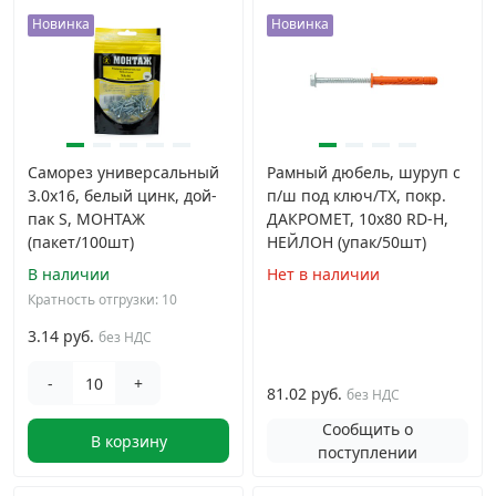
Новинка
Новинка
Грузовой крепеж
›
Комплекты и наборы крепежа
›
Саморез универсальный
Кронштейны и крюки хозяйственные
Рамный дюбель, шуруп с
›
3.0x16, белый цинк, дой-
п/ш под ключ/TX, покр.
пак S, МОНТАЖ
ДАКРОМЕТ, 10x80 RD-H,
Метрический крепеж
›
(пакет/100шт)
НЕЙЛОН (упак/50шт)
В наличии
Нет в наличии
Электро и бензоинструмент, оборудование
›
Кратность отгрузки: 10
3.14 руб.
без НДС
Нержавеющий крепеж
›
-
+
81.02 руб.
без НДС
Перфорированный крепеж
›
Сообщить о
В корзину
поступлении
Скобяные изделия и мебельная фурнитура
›