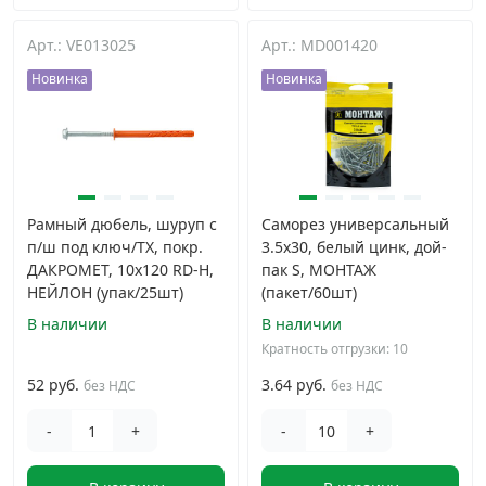
Арт.: VE013025
Арт.: MD001420
Новинка
Новинка
Рамный дюбель, шуруп с
Саморез универсальный
п/ш под ключ/TX, покр.
3.5x30, белый цинк, дой-
ДАКРОМЕТ, 10x120 RD-H,
пак S, МОНТАЖ
НЕЙЛОН (упак/25шт)
(пакет/60шт)
В наличии
В наличии
Кратность отгрузки: 10
52 руб.
3.64 руб.
без НДС
без НДС
-
+
-
+