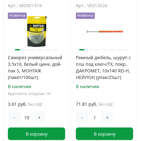
Арт.: MD001419
Арт.: VE013026
Новинка
Новинка
Саморез универсальный
Рамный дюбель, шуруп с
3.5x16, белый цинк, дой-
п/ш под ключ/TX, покр.
пак S, МОНТАЖ
ДАКРОМЕТ, 10x140 RD-H,
(пакет/100шт)
НЕЙЛОН (упак/25шт)
В наличии
В наличии
Кратность отгрузки: 10
3.61 руб.
71.81 руб.
без НДС
без НДС
-
+
-
+
В корзину
В корзину