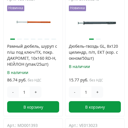
Новинка
Новинка
Дюбельная техника
›
Кабельный крепеж
›
Строительный инструмент и инвентарь
›
Рамный дюбель, шуруп с
Дюбель-гвоздь GL, 8x120
п/ш под ключ/TX, покр.
цилиндр, п/п, ЕКТ (кор. с
ДАКРОМЕТ, 10x160 RD-H,
окном/50шт)
Заклепки
›
НЕЙЛОН (упак/25шт)
В наличии
В наличии
Химический крепеж
›
86.74 руб.
15.77 руб.
без НДС
без НДС
Гвозди и скобы
›
-
+
-
+
В корзину
В корзину
Хомуты и шуруп-шпильки
›
Шурупы и саморезы
›
Арт.: MD001393
Арт.: VE013023