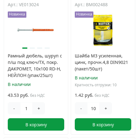
Арт.: VE013024
Арт.: BM002488
Новинка
Новинка
Рамный дюбель, шуруп с
Шайба М3 усиленная,
п/ш под ключ/TX, покр.
цинк, прочн.4,8 DIN9021
ДАКРОМЕТ, 10x100 RD-H,
(пакет/50шт)
НЕЙЛОН (упак/25шт)
В наличии
В наличии
Кратность отгрузки: 10
43.53 руб.
1.42 руб.
без НДС
без НДС
-
+
-
+
В корзину
В корзину