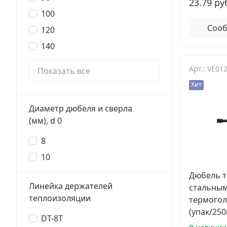
23.79 ру
Электро и бензоинструмент, оборудование
100
Сооб
Нержавеющий крепеж
120
140
Перфорированный крепеж
Арт.: VE01
Показать все
Скобяные изделия и мебельная фурнитура
Хит
Диаметр дюбеля и сверла
(мм), d 0
8
10
Дюбель т
Линейка держателей
стальным
теплоизоляции
термогол
(упак/250
DT-8T