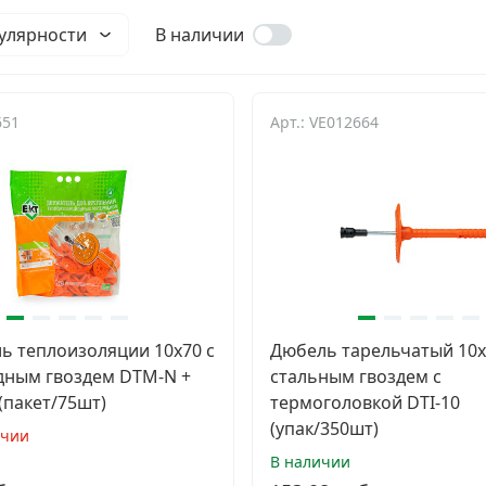
улярности
В наличии
651
Арт.: VE012664
ь теплоизоляции 10x70 с
Дюбель тарельчатый 10х
ным гвоздем DTM-N +
стальным гвоздем с
 (пакет/75шт)
термоголовкой DTI-10
(упак/350шт)
ичии
В наличии