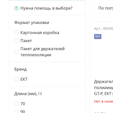
Заклепки
Нужна помощь в выборе?
По поп
Химический крепеж
Формат упаковки
Арт.: B009
Гвозди и скобы
Картонная коробка
Хит
Пакет
Хомуты и шуруп-шпильки
Пакет для держателей
Шурупы и саморезы
теплоизоляции
Грузовой крепеж
Бренд
Комплекты и наборы крепежа
ЕКТ
Держател
полиамид
Кронштейны и крюки хозяйственные
Длина (мм), l t
GT-P, ЕКТ
Нет в нал
Метрический крепеж
70
90