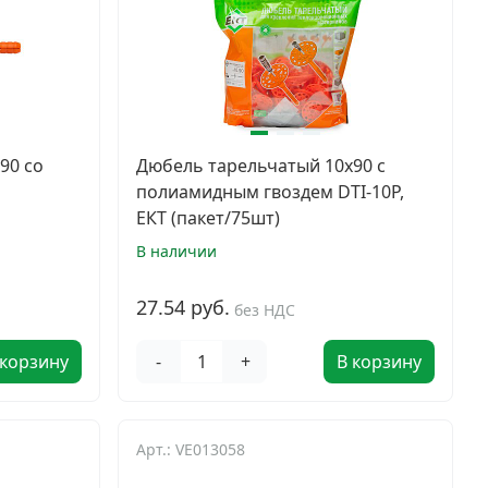
90 со
Дюбель тарельчатый 10х90 с
полиамидным гвоздем DTI-10P,
ЕКТ (пакет/75шт)
В наличии
27.54 руб.
без НДС
 корзину
-
+
В корзину
Арт.: VE013058