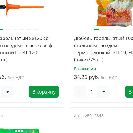
арельчатый 8х120 со
Дюбель тарельчатый 10х
 гвоздем с высокоэфф.
стальным гвоздем с
овкой DT-8T-120
термоголовкой DTI-10, Е
шт)
(пакет/75шт)
В наличии
уб.
34.26 руб.
без НДС
без НДС
+
В корзину
-
+
В
641
Арт.: VE012848