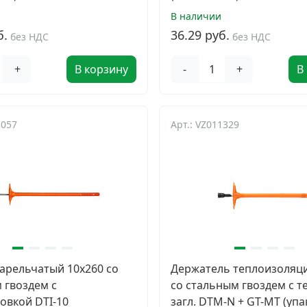
В наличии
б.
36.29 руб.
без НДС
без НДС
+
В корзину
-
+
В
3057
Арт.: VZ011329
арельчатый 10х260 со
Держатель теплоизоляци
 гвоздем с
со стальным гвоздем с т
овкой DTI-10
загл. DTM-N + GT-MT (упа