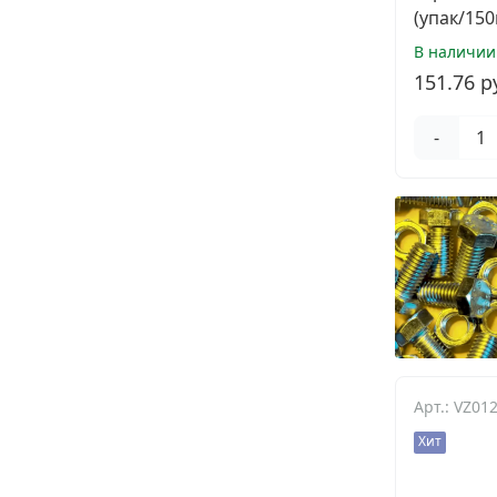
(упак/150
В наличии
151.76 р
-
Арт.: VZ01
Хит