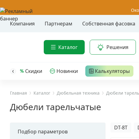
Око
Компания
Партнерам
Собственная фасовка
Акции
Анкер-шу
Каталог
Решения
Анкерные
Распродажа
Анкерны
головк
Уценка
Скидки
Новинки
Калькуляторы
Анкерны
Анкерны
Анкерная техника
трех- р
Главная
Каталог
Дюбельная техника
Дюбели тарел
Дюбельная техника
Анкерны
Дюбели тарельчатые
крюком,
Кабельный крепеж
Анкерны
головк
DT-8T
Подбор параметров
Строительный инструмент и инвентарь