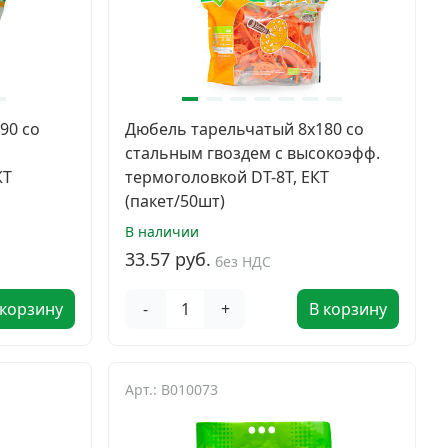
90 со
Дюбель тарельчатый 8x180 со
стальным гвоздем с высокоэфф.
КТ
термоголовкой DT-8T, ЕКТ
(пакет/50шт)
В наличии
33.57 руб.
без НДС
 корзину
-
+
В корзину
Арт.: B010073