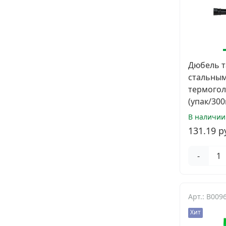
Дюбель т
стальным
термогол
(упак/300
В наличии
131.19 р
-
Арт.: B009
Хит