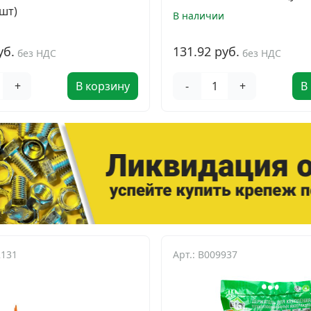
шт)
В наличии
уб.
131.92 руб.
без НДС
без НДС
+
В корзину
-
+
В
2131
Арт.: B009937