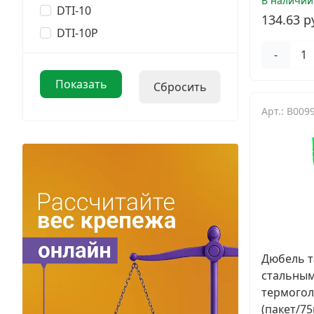
В наличии
DTI-10
134.63 р
DTI-10P
-
Арт.: B009
Дюбель т
стальным
термогол
(пакет/75