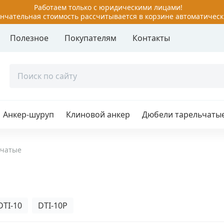
Работаем только с юридическими лицами!
нчательная стоимость рассчитывается в корзине автоматическ
Полезное
Покупателям
Контакты
руп
Забиваемый анкер
 болты
Клиновой анкер
й болт с шестигранной
Латунный анкер
ой
Анкер-шуруп
Клиновой анкер
Дюбели тарельчаты
Металлический анкер дл
й болт с гайкой
пустотелых конструкций
й болт с гайкой двух/
аспорный
Металлический рамный 
ьчатые
й болт с кольцом,
Потолочные анкеры
 Г-образный
Разжимной 4-х сегментн
й болт с потайной
анкер
ой
DTI-10
DTI-10P