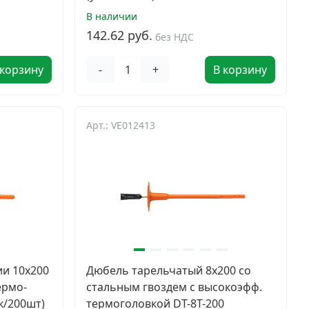
В наличии
142.62 руб.
без НДС
 корзину
-
+
В корзину
Арт.: VE012413
и 10x200
Дюбель тарельчатый 8х200 со
ермо-
стальным гвоздем с высокоэфф.
к/200шт)
термоголовкой DT-8T-200