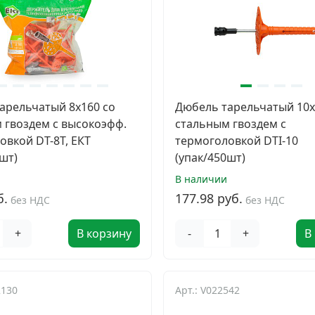
арельчатый 8x160 со
Дюбель тарельчатый 10х
 гвоздем с высокоэфф.
стальным гвоздем с
овкой DT-8T, ЕКТ
термоголовкой DTI-10
шт)
(упак/450шт)
В наличии
б.
177.98 руб.
без НДС
без НДС
+
В корзину
-
+
В
2130
Арт.: V022542