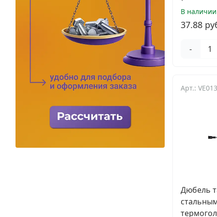
В наличии
37.88 ру
-
Арт.: VE01
Дюбель т
стальным
термогол