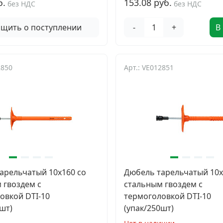
б.
153.08 руб.
без НДС
без НДС
щить о поступлении
-
+
В
2850
Арт.: VE012851
арельчатый 10х160 со
Дюбель тарельчатый 10х
 гвоздем с
стальным гвоздем с
овкой DTI-10
термоголовкой DTI-10
шт)
(упак/250шт)