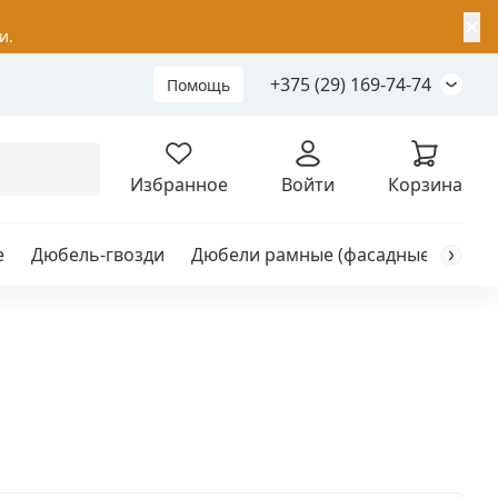
✕
и.
+375 (29) 169-74-74
Помощь
Складной анкер
Избранное
Войти
Корзина
е
Дюбель-гвозди
Дюбели рамные (фасадные)
Каб
я
анкер
ый