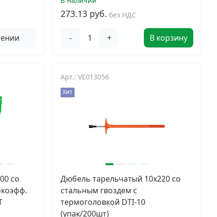
В наличии
273.13 руб.
без НДС
лении
-
+
В корзину
Арт.: VE013056
Хит
00 со
Дюбель тарельчатый 10х220 со
окоэфф.
стальным гвоздем с
Т
термоголовкой DTI-10
(упак/200шт)