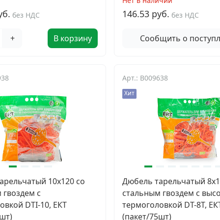
Нет в наличии
уб.
146.53 руб.
без НДС
без НДС
+
В корзину
Сообщить о поступ
938
Арт.: B009638
Хит
арельчатый 10х120 со
Дюбель тарельчатый 8x1
 гвоздем с
стальным гвоздем с выс
овкой DTI-10, ЕКТ
термоголовкой DT-8T, ЕК
шт)
(пакет/75шт)