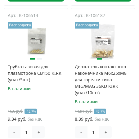
Арт.: K-106514
Арт.: K-106187
Распродажа
Распродажа
Трубка газовая для
Держатель контактного
плазмотрона CB150 KIRK
наконечника М6х25хМ8
(упак/5шт)
для горелки типа
MIG/MAG 36KD KIRK
В наличии
(упак/10шт)
В наличии
16.6 руб.
14.91 руб.
-43.7%
-43.7%
9.34 руб.
8.39 руб.
без НДС
без НДС
-
+
-
+