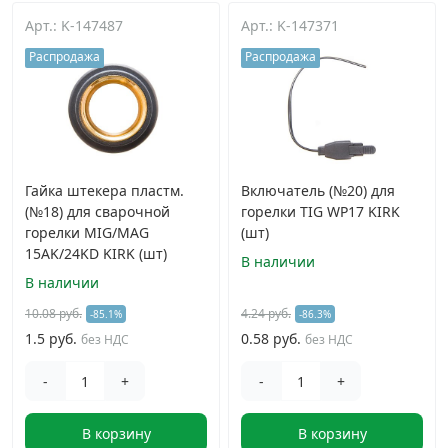
Арт.: K-147487
Арт.: K-147371
Грузовой крепеж
›
Распродажа
Распродажа
Комплекты и наборы крепежа
›
Кронштейны и крюки хозяйственные
›
Гайка штекера пластм.
Включатель (№20) для
(№18) для сварочной
горелки TIG WP17 KIRK
Метрический крепеж
›
горелки MIG/MAG
(шт)
15AK/24KD KIRK (шт)
В наличии
Электро и бензоинструмент, оборудование
›
В наличии
10.08 руб.
4.24 руб.
-85.1%
-86.3%
Нержавеющий крепеж
›
1.5 руб.
0.58 руб.
без НДС
без НДС
-
+
-
+
Перфорированный крепеж
›
В корзину
В корзину
Скобяные изделия и мебельная фурнитура
›