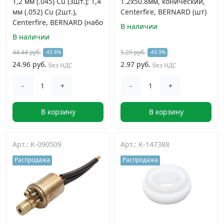
1,2 мм (.045) Cu (3шт.); 1,4
1.2х50.8мм, конический,
мм (.052) Cu (2шт.),
Centerfire, BERNARD (шт)
Centerfire, BERNARD (набо
В наличии
В наличии
44.44 руб.
5.29 руб.
-43.8%
-43.9%
24.96 руб.
2.97 руб.
без НДС
без НДС
-
+
-
+
В корзину
В корзину
Арт.: K-090509
Арт.: K-147388
Распродажа
Распродажа