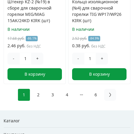
Штекер KZ-2 (№19) в
Кольцо изоляционное
сборе для сварочной
(№4) для сварочной
горелки MIG/MAG
горелки TIG WP17/WP26
15AK/24KD KIRK (шт)
KIRK (шт)
В наличии
В наличии
17.68 руб.
2.52 руб.
-86.1%
-84.9%
2.46 руб.
0.38 руб.
без НДС
без НДС
-
+
-
+
В корзину
В корзину
1
2
3
4
6
Каталог