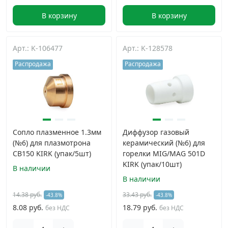
В корзину
В корзину
Арт.: K-106477
Арт.: K-128578
Распродажа
Распродажа
Сопло плазменное 1.3мм
Диффузор газовый
(№6) для плазмотрона
керамический (№6) для
CB150 KIRK (упак/5шт)
горелки MIG/MAG 501D
KIRK (упак/10шт)
В наличии
В наличии
14.38 руб.
33.43 руб.
-43.8%
-43.8%
8.08 руб.
18.79 руб.
без НДС
без НДС