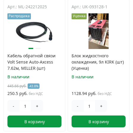
Арт.: ML-242212025
Арт.: UK-093128-1
Дюбельная техника
›
Распродажа
Уценка
Кабельный крепеж
›
Строительный инструмент и инвентарь
›
Кабель обратной связи
Блок жидкостного
Заклепки
›
Volt Sense Auto-Axcess
охлаждения, 9л KIRK (шт)
7.62м, MILLER (шт)
(Уценка)
В наличии
В наличии
Химический крепеж
›
445.66 руб.
-43.8%
250.5 руб.
1128.94 руб.
без НДС
без НДС
Гвозди и скобы
›
-
+
-
+
Хомуты и шуруп-шпильки
›
В корзину
В корзину
Шурупы и саморезы
›