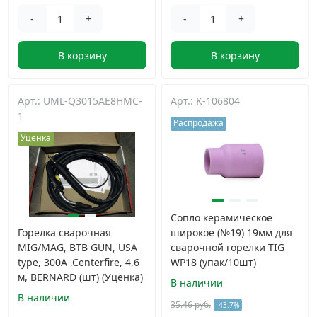
-
+
-
+
В корзину
В корзину
Арт.: UML-Q3015AE8HMC-
Арт.: K-106804
1
Распродажа
Уценка
Сопло керамическое
Горелка сварочная
широкое (№19) 19мм для
MIG/MAG, BTB GUN, USA
сварочной горелки TIG
type, 300A ,Centerfire, 4,6
WP18 (упак/10шт)
м, BERNARD (шт) (Уценка)
В наличии
В наличии
35.46 руб.
-43.7%