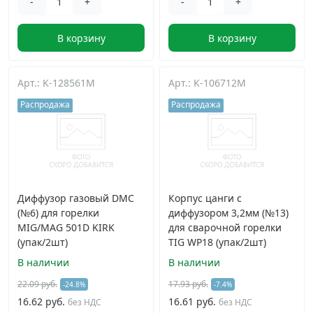
-
+
-
+
В корзину
В корзину
Арт.: K-128561M
Арт.: K-106712M
Распродажа
Распродажа
Диффузор газовый DMC
Корпус цанги с
(№6) для горелки
диффузором 3,2мм (№13)
MIG/MAG 501D KIRK
для сварочной горелки
(упак/2шт)
TIG WP18 (упак/2шт)
В наличии
В наличии
22.09 руб.
17.93 руб.
-24.8%
-7.4%
16.62 руб.
16.61 руб.
без НДС
без НДС