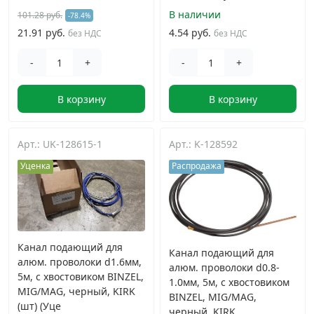
В наличии
101.28 руб.
-78.4%
21.91 руб.
4.54 руб.
без НДС
без НДС
-
+
-
+
В корзину
В корзину
Арт.: UK-128615-1
Арт.: K-128592
Уценка
Распродажа
Канал подающий для
Канал подающий для
алюм. проволоки d1.6мм,
алюм. проволоки d0.8-
5м, с хвостовиком BINZEL,
1.0мм, 5м, с хвостовиком
MIG/MAG, черный, KIRK
BINZEL, MIG/MAG,
(шт) (Уце
черный, KIRK