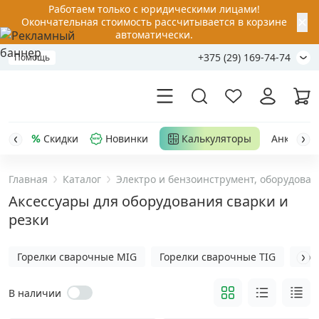
Работаем только с юридическими лицами!
✕
Окончательная стоимость рассчитывается в корзине
автоматически.
+375 (29) 169-74-74
Помощь
Скидки
Новинки
Калькуляторы
Анкер-шу
Главная
Каталог
Электро и бензоинструмент, оборудован
Акции
Аксессуары для оборудования сварки и
резки
Распродажа
Горелки сварочные MIG
Горелки сварочные TIG
Ком
Уценка
В наличии
Анкерная техника
›