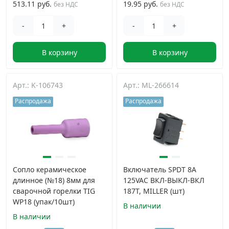
513.11 руб.
19.95 руб.
без НДС
без НДС
-
+
-
+
В корзину
В корзину
Арт.: K-106743
Арт.: ML-266614
Распродажа
Распродажа
Сопло керамическое
Включатель SPDT 8А
длинное (№18) 8мм для
125VAC ВКЛ-ВЫКЛ-ВКЛ
сварочной горелки TIG
187Т, MILLER (шт)
WP18 (упак/10шт)
В наличии
В наличии