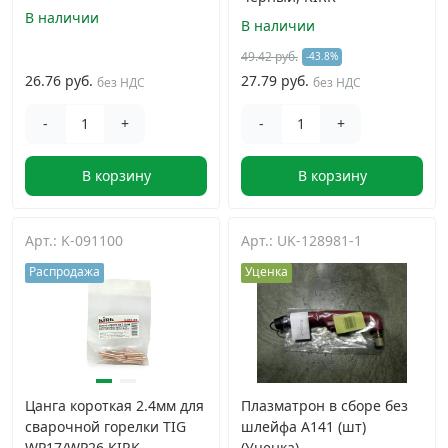
В наличии
В наличии
49.42 руб.
-43.8%
26.76 руб.
27.79 руб.
без НДС
без НДС
-
+
-
+
В корзину
В корзину
Арт.: K-091100
Арт.: UK-128981-1
Распродажа
Уценка
Цанга короткая 2.4мм для
Плазматрон в сборе без
сварочной горелки TIG
шлейфа A141 (шт)
WP17/WP26 KIRK
(Уценка)