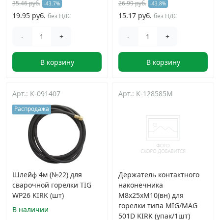
35.46 руб.
26.99 руб.
-43.7%
-43.8%
19.95 руб.
15.17 руб.
без НДС
без НДС
-
+
-
+
В корзину
В корзину
Арт.: K-091407
Арт.: K-128585M
Распродажа
Шлейф 4м (№22) для
Держатель контактного
сварочной горелки TIG
наконечника
WP26 KIRK (шт)
М8х25xM10(вн) для
горелки типа MIG/MAG
В наличии
501D KIRK (упак/1шт)