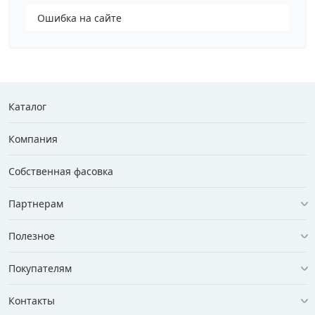
Ошибка на сайте
Грузовой крепеж
›
Комплекты и наборы крепежа
›
Каталог
Кронштейны и крюки хозяйственные
›
Компания
Метрический крепеж
›
Собственная фасовка
Электро и бензоинструмент, оборудование
›
Партнерам
Нержавеющий крепеж
›
Полезное
Покупателям
Перфорированный крепеж
›
Контакты
Скобяные изделия и мебельная фурнитура
›