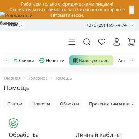
Работаем только с юридическими лицами!
✕
Окончательная стоимость рассчитывается в корзине
автоматически.
+375 (29) 169-74-74
Помощь
Скидки
Новинки
Калькуляторы
Анкер-шу
Главная
Полезное
Помощь
Акции
Помощь
Распродажа
Статьи
Новости
Объекты
Презентации и каталог
Уценка
Анкерная техника
›
Обработка
Личный кабинет