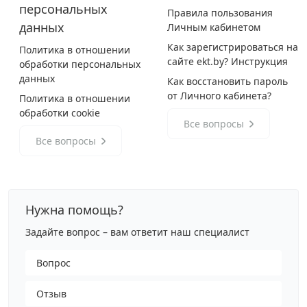
персональных
Правила пользования
Дюбельная техника
›
данных
Личным кабинетом
Как зарегистрироваться на
Политика в отношении
сайте ekt.by? Инструкция
Кабельный крепеж
›
обработки персональных
данных
Как восстановить пароль
от Личного кабинета?
Политика в отношении
Строительный инструмент и инвентарь
›
обработки cookie
Все вопросы
Заклепки
›
Все вопросы
Химический крепеж
›
Нужна помощь?
Гвозди и скобы
›
Задайте вопрос – вам ответит наш специалист
Хомуты и шуруп-шпильки
›
Вопрос
Отзыв
Шурупы и саморезы
›