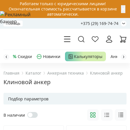
Работаем только с юридическими лицами!
✕
Окончательная стоимость рассчитывается в корзине
автоматически.
+375 (29) 169-74-74
Помощь
Скидки
Новинки
Калькуляторы
Анкер-шу
Главная
Каталог
Анкерная техника
Клиновой анкер
Акции
Клиновой анкер
Распродажа
Подбор параметров
Уценка
В наличии
Анкерная техника
›