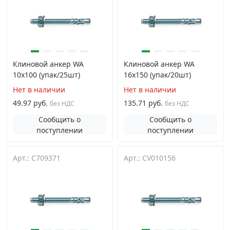
Грузовой крепеж
›
Комплекты и наборы крепежа
›
Клиновой анкер WA
Клиновой анкер WA
10х100 (упак/25шт)
16х150 (упак/20шт)
Кронштейны и крюки хозяйственные
›
Нет в наличии
Нет в наличии
49.97 руб.
135.71 руб.
без НДС
без НДС
Метрический крепеж
›
Сообщить о
Сообщить о
поступлении
поступлении
Электро и бензоинструмент, оборудование
›
Арт.: C709371
Арт.: CV010156
Нержавеющий крепеж
›
Перфорированный крепеж
›
Скобяные изделия и мебельная фурнитура
›