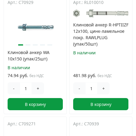
Арт.: C70929
Арт.: RL010010
Дюбельная техника
›
Клиновой анкер R-HPTIIZF
Кабельный крепеж
›
12х100, цинк-ламельное
покр. RAWLPLUG
(упак/50шт)
Строительный инструмент и инвентарь
›
Клиновой анкер WA
В наличии
10х150 (упак/25шт)
Заклепки
›
В наличии
74.94 руб.
481.98 руб.
без НДС
без НДС
Химический крепеж
›
-
+
-
+
Гвозди и скобы
›
В корзину
В корзину
Хомуты и шуруп-шпильки
›
Арт.: C709271
Арт.: C70939
Шурупы и саморезы
›