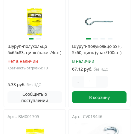
Грузовой крепеж
›
Комплекты и наборы крепежа
›
Шуруп-полукольцо
Шуруп-полукольцо SSH,
Кронштейны и крюки хозяйственные
›
5х65х83, цинк (пакет/4шт)
5х60, цинк (упак/100шт)
Нет в наличии
В наличии
Метрический крепеж
›
Кратность отгрузки: 10
67.12 руб.
без НДС
Электро и бензоинструмент, оборудование
›
-
+
5.33 руб.
без НДС
Сообщить о
В корзину
Нержавеющий крепеж
›
поступлении
Перфорированный крепеж
›
Арт.: BM001705
Арт.: CV013446
Скобяные изделия и мебельная фурнитура
›