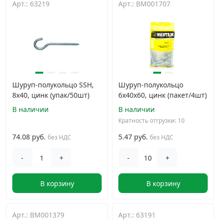
Арт.: 63219
Арт.: BM001707
Дюбельная техника
›
Кабельный крепеж
›
Строительный инструмент и инвентарь
›
Шуруп-полукольцо SSH,
Шуруп-полукольцо
8х40, цинк (упак/50шт)
6х40х60, цинк (пакет/4шт)
Заклепки
›
В наличии
В наличии
Кратность отгрузки: 10
Химический крепеж
›
74.08 руб.
5.47 руб.
без НДС
без НДС
Гвозди и скобы
›
-
+
-
+
В корзину
В корзину
Хомуты и шуруп-шпильки
›
Шурупы и саморезы
›
Арт.: BM001379
Арт.: 63191