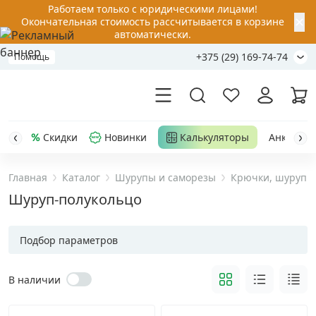
Работаем только с юридическими лицами!
✕
Окончательная стоимость рассчитывается в корзине
автоматически.
+375 (29) 169-74-74
Помощь
Скидки
Новинки
Калькуляторы
Анкер-шу
Главная
Каталог
Шурупы и саморезы
Крючки, шурупы 
Акции
Шуруп-полукольцо
Распродажа
Подбор параметров
Уценка
В наличии
Анкерная техника
›