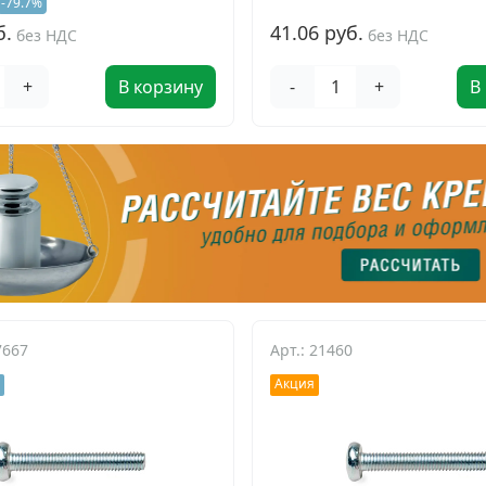
-79.7%
б.
41.06 руб.
без НДС
без НДС
+
В корзину
-
+
В
7667
Арт.: 21460
Акция