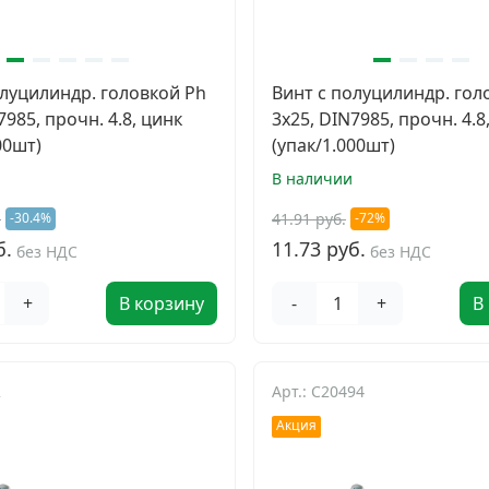
олуцилиндр. головкой Ph
Винт с полуцилиндр. гол
7985, прочн. 4.8, цинк
3х25, DIN7985, прочн. 4.8
00шт)
(упак/1.000шт)
В наличии
.
41.91 руб.
-30.4%
-72%
б.
11.73 руб.
без НДС
без НДС
+
В корзину
-
+
В
2
Арт.: C20494
Акция