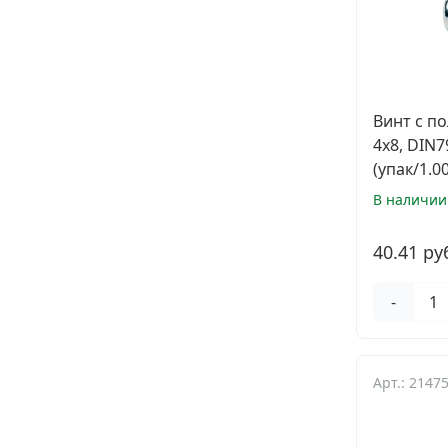
Винт с п
4х8, DIN7
(упак/1.0
В наличии
40.41 ру
-
Арт.: 2147