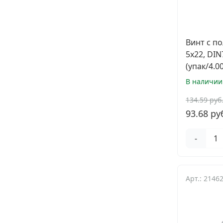
Винт с п
5х22, DIN
(упак/4.0
В наличии
134.59 руб
93.68 ру
-
Арт.: 2146