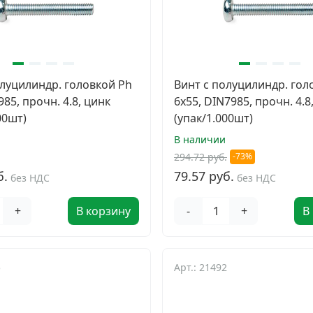
олуцилиндр. головкой Ph
Винт с полуцилиндр. гол
985, прочн. 4.8, цинк
6х55, DIN7985, прочн. 4.8
00шт)
(упак/1.000шт)
В наличии
294.72 руб.
-73%
б.
79.57 руб.
без НДС
без НДС
+
В корзину
-
+
В
5
Арт.: 21492