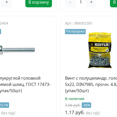
+
В корзину
-
+
В
02404
Арт.: BM002381
Распродажа
олукруглой головкой
Винт с полуцилиндр. гол
рямой шлиц, ГОСТ 17473-
5х22, DIN7985, прочн. 4.8
(упак/50шт)
(упак/50шт)
В наличии
3.66 руб.
15.1%
-68%
.
1.17 руб.
без НДС
без НДС