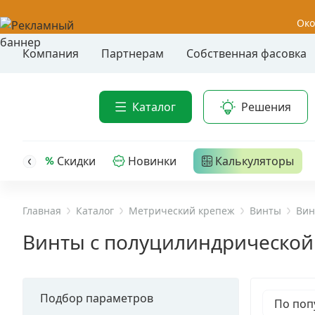
Око
Компания
Партнерам
Собственная фасовка
Акции
Анкер-шу
Каталог
Решения
Анкерные
Распродажа
Анкерны
головк
Уценка
Скидки
Новинки
Калькуляторы
Анкерны
Анкерны
Анкерная техника
трех- р
Главная
Каталог
Метрический крепеж
Винты
Вин
Дюбельная техника
Анкерны
Винты с полуцилиндрической 
крюком,
Кабельный крепеж
Анкерны
головк
Подбор параметров
Строительный инструмент и инвентарь
По поп