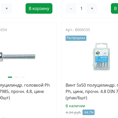
+
В корзину
-
+
В
0354
Арт.: B006535
Распродажа
олуцилиндр. головкой Ph
Винт 5х50 полуцилиндр. 
7985, прочн. 4.8, цинк
Ph, цинк, прочн. 4.8 DIN 
00шт)
(упак/6шт)
В наличии
4.34 руб.
-94.7%