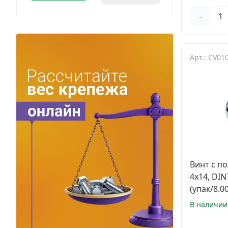
-
Арт.: CV01
Винт с п
4х14, DIN
(упак/8.0
В наличии