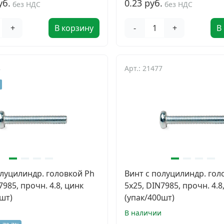
уб.
0.23 руб.
без НДС
без НДС
+
В корзину
-
+
В
8
Арт.: 21477
олуцилиндр. головкой Ph
Винт с полуцилиндр. гол
7985, прочн. 4.8, цинк
5х25, DIN7985, прочн. 4.8
шт)
(упак/400шт)
В наличии