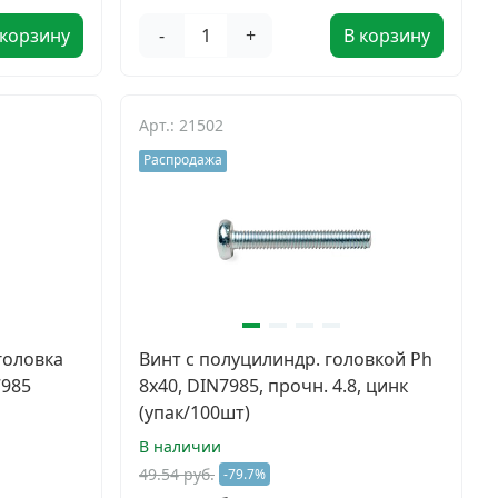
 корзину
-
+
В корзину
Арт.: 21502
Распродажа
головка
Винт с полуцилиндр. головкой Ph
7985
8х40, DIN7985, прочн. 4.8, цинк
(упак/100шт)
В наличии
49.54 руб.
-79.7%