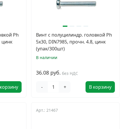
овкой Ph
Винт с полуцилиндр. головкой Ph
, цинк
5х30, DIN7985, прочн. 4.8, цинк
(упак/300шт)
В наличии
36.08 руб.
без НДС
 корзину
-
+
В корзину
Арт.: 21467