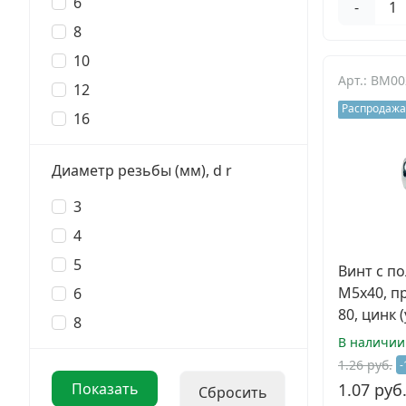
6
-
Электро и бензоинструмент, оборудование
8
Нержавеющий крепеж
10
Арт.: BM0
12
Перфорированный крепеж
Распродажа
16
Скобяные изделия и мебельная фурнитура
Диаметр резьбы (мм), d r
3
4
5
Винт с п
М5х40, п
6
80, цинк 
8
В наличии
1.26 руб.
-
1.07 руб