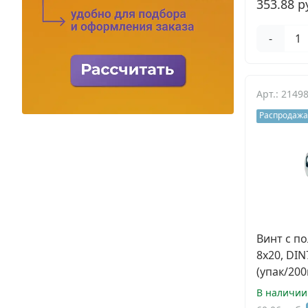
353.88 р
-
Арт.: 2149
Распродажа
Винт с п
8х20, DIN
(упак/200
В наличии