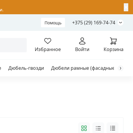
✕
и.
+375 (29) 169-74-74
Помощь
Складной анкер
Избранное
Войти
Корзина
е
Дюбель-гвозди
Дюбели рамные (фасадные)
Каб
я
анкер
ый