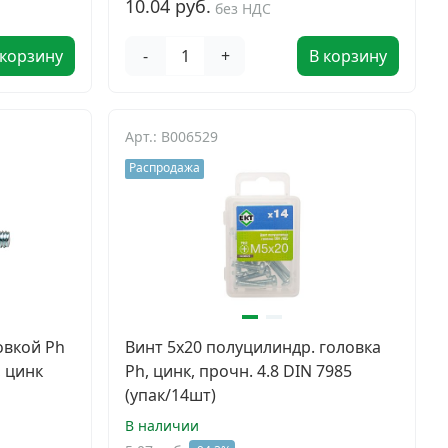
10.04 руб.
без НДС
 корзину
-
+
В корзину
Арт.: B006529
Распродажа
овкой Ph
Винт 5х20 полуцилиндр. головка
, цинк
Ph, цинк, прочн. 4.8 DIN 7985
(упак/14шт)
В наличии