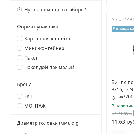
Заклепки
Нужна помощь в выборе?
Арт.: 2149
Химический крепеж
Формат упаковки
Распродажа
Гвозди и скобы
Картонная коробка
Мини-контейнер
Хомуты и шуруп-шпильки
Пакет
Шурупы и саморезы
Пакет дой-пак малый
Грузовой крепеж
Винт с п
Бренд
8х16, DIN
Комплекты и наборы крепежа
ЕКТ
(упак/200
МОНТАЖ
В наличии
Кронштейны и крюки хозяйственные
57.24 руб.
11.63 ру
Метрический крепеж
Диаметр головки (мм), d g