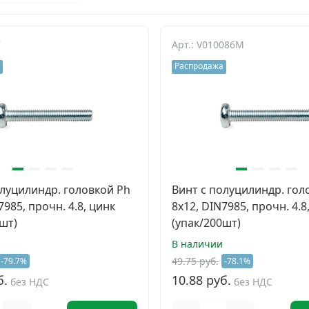
7
Арт.: V010086M
Распродажа
олуцилиндр. головкой Ph
Винт с полуцилиндр. гол
7985, прочн. 4.8, цинк
8х12, DIN7985, прочн. 4.8
шт)
(упак/200шт)
В наличии
49.75 руб.
-79.7%
-78.1%
б.
10.88 руб.
без НДС
без НДС