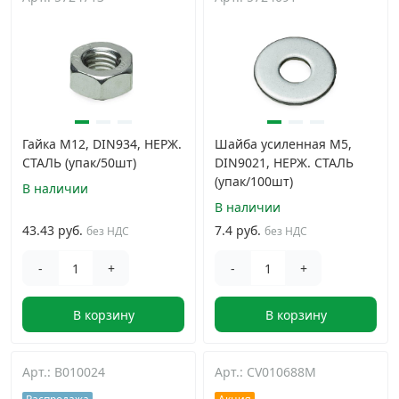
Дюбельная техника
›
Кабельный крепеж
›
Строительный инструмент и инвентарь
›
Гайка М12, DIN934, НЕРЖ.
Шайба усиленная М5,
СТАЛЬ (упак/50шт)
DIN9021, НЕРЖ. СТАЛЬ
(упак/100шт)
Заклепки
›
В наличии
В наличии
43.43 руб.
7.4 руб.
без НДС
без НДС
Химический крепеж
›
-
+
-
+
Гвозди и скобы
›
В корзину
В корзину
Хомуты и шуруп-шпильки
›
Арт.: B010024
Арт.: CV010688M
Шурупы и саморезы
›