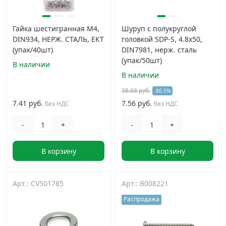
Гайка шестигранная М4,
Шуруп с полукруглой
DIN934, НЕРЖ. СТАЛЬ, ЕКТ
головкой SDP-S, 4.8х50,
(упак/40шт)
DIN7981, нерж. сталь
(упак/50шт)
В наличии
В наличии
38.68 руб.
-80.5%
7.41 руб.
7.56 руб.
без НДС
без НДС
-
+
-
+
В корзину
В корзину
Арт.: CV501785
Арт.: B008221
Распродажа