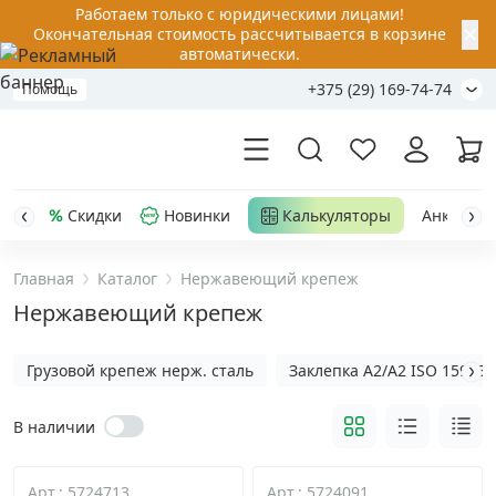
Работаем только с юридическими лицами!
✕
Окончательная стоимость рассчитывается в корзине
автоматически.
+375 (29) 169-74-74
Помощь
Скидки
Новинки
Калькуляторы
Анкер-шу
Главная
Каталог
Нержавеющий крепеж
Акции
Нержавеющий крепеж
Распродажа
Грузовой крепеж нерж. сталь
Заклепка A2/A2 ISO 15983
Уценка
В наличии
Анкерная техника
›
Арт.: 5724713
Арт.: 5724091