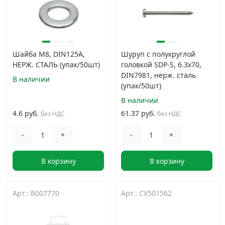
Шайба М8, DIN125A,
Шуруп с полукруглой
НЕРЖ. СТАЛЬ (упак/50шт)
головкой SDP-S, 6.3х70,
DIN7981, нерж. сталь
В наличии
(упак/50шт)
В наличии
4.6 руб.
61.37 руб.
без НДС
без НДС
-
+
-
+
В корзину
В корзину
Арт.: B007770
Арт.: CV501562