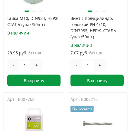
Гайка М10, DIN934, НЕРЖ.
Винт с полуцилиндр.
СТАЛЬ (упак/50шт)
головкой PH 4х10,
DIN7985, НЕРЖ. СТАЛЬ
В наличии
(упак/50шт)
В наличии
28.95 руб.
7.07 руб.
без НДС
без НДС
-
+
-
+
В корзину
В корзину
Арт.: B007763
Арт.: B008216
Распродажа