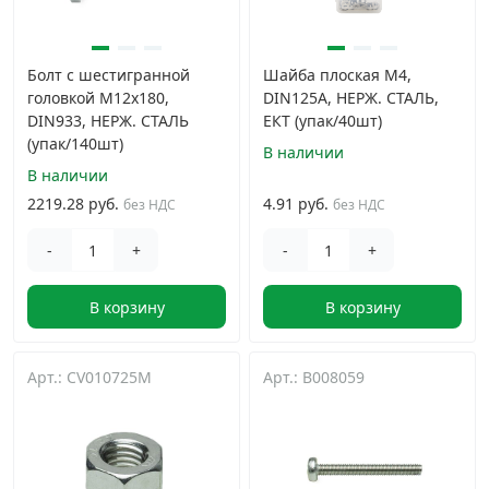
Болт с шестигранной
Шайба плоская М4,
головкой M12х180,
DIN125A, НЕРЖ. СТАЛЬ,
DIN933, НЕРЖ. СТАЛЬ
ЕКТ (упак/40шт)
(упак/140шт)
В наличии
В наличии
2219.28 руб.
4.91 руб.
без НДС
без НДС
-
+
-
+
В корзину
В корзину
Арт.: CV010725M
Арт.: B008059