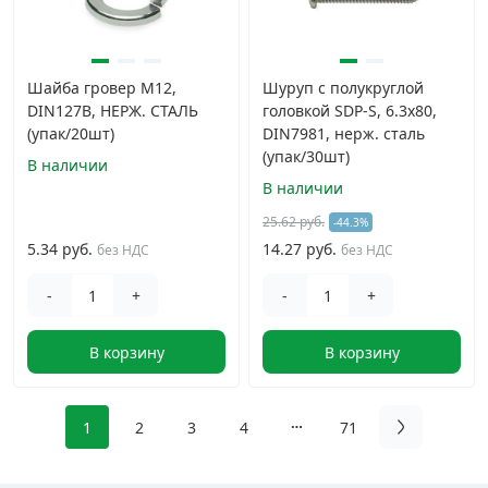
Шайба гровер М12,
Шуруп с полукруглой
DIN127B, НЕРЖ. СТАЛЬ
головкой SDP-S, 6.3х80,
(упак/20шт)
DIN7981, нерж. сталь
(упак/30шт)
В наличии
В наличии
25.62 руб.
-44.3%
5.34 руб.
14.27 руб.
без НДС
без НДС
-
+
-
+
В корзину
В корзину
1
2
3
4
71