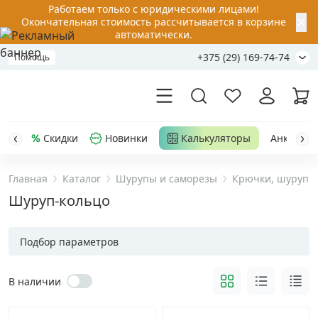
Работаем только с юридическими лицами!
✕
Окончательная стоимость рассчитывается в корзине
автоматически.
+375 (29) 169-74-74
Помощь
Скидки
Новинки
Калькуляторы
Анкер-шу
Главная
Каталог
Шурупы и саморезы
Крючки, шурупы 
Акции
Шуруп-кольцо
Распродажа
Подбор параметров
Уценка
В наличии
Анкерная техника
›