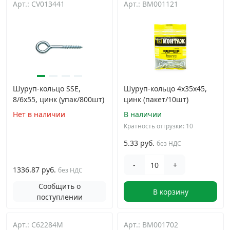
Арт.: CV013441
Арт.: BM001121
Дюбельная техника
›
Кабельный крепеж
›
Строительный инструмент и инвентарь
›
Шуруп-кольцо SSE,
Шуруп-кольцо 4х35х45,
8/6х55, цинк (упак/800шт)
цинк (пакет/10шт)
Заклепки
›
Нет в наличии
В наличии
Кратность отгрузки: 10
Химический крепеж
›
5.33 руб.
без НДС
Гвозди и скобы
›
-
+
1336.87 руб.
без НДС
Сообщить о
В корзину
Хомуты и шуруп-шпильки
›
поступлении
Шурупы и саморезы
›
Арт.: C62284M
Арт.: BM001702