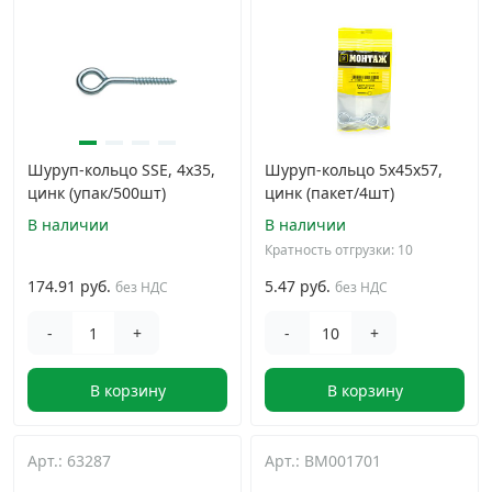
Грузовой крепеж
›
Комплекты и наборы крепежа
›
Шуруп-кольцо SSE, 4х35,
Шуруп-кольцо 5х45х57,
Кронштейны и крюки хозяйственные
›
цинк (упак/500шт)
цинк (пакет/4шт)
В наличии
В наличии
Метрический крепеж
›
Кратность отгрузки: 10
174.91 руб.
5.47 руб.
без НДС
без НДС
Электро и бензоинструмент, оборудование
›
-
+
-
+
Нержавеющий крепеж
›
В корзину
В корзину
Перфорированный крепеж
›
Арт.: 63287
Арт.: BM001701
Скобяные изделия и мебельная фурнитура
›