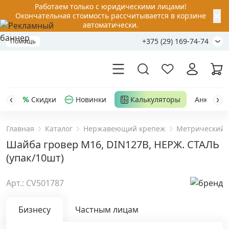
Работаем только с юридическими лицами!
✕
Окончательная стоимость рассчитывается в корзине
автоматически.
+375 (29) 169-74-74
Помощь
Скидки
Новинки
Калькуляторы
Анкер-шу
Главная
Каталог
Нержавеющий крепеж
Метрический 
Акции
Шайба гровер М16, DIN127B, НЕРЖ. СТАЛЬ
(упак/10шт)
Распродажа
Арт.: CV501787
Уценка
Бизнесу
Частным лицам
Анкерная техника
›