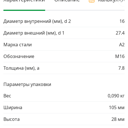
Грузовой крепеж
›
Диаметр внутренний (мм), d 2
16
Комплекты и наборы крепежа
›
Диаметр внешний (мм), d 1
27.4
Марка стали
A2
Кронштейны и крюки хозяйственные
›
Обозначение
М16
Метрический крепеж
›
Толщина (мм), a
7.8
Электро и бензоинструмент, оборудование
›
Параметры упаковки
Нержавеющий крепеж
›
Вес
0,090 кг
Ширина
105 мм
Перфорированный крепеж
›
Высота
28 мм
Скобяные изделия и мебельная фурнитура
›