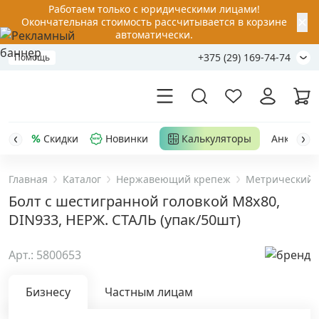
Работаем только с юридическими лицами!
✕
Окончательная стоимость рассчитывается в корзине
автоматически.
+375 (29) 169-74-74
Помощь
Скидки
Новинки
Калькуляторы
Анкер-шу
Главная
Каталог
Нержавеющий крепеж
Метрический 
Акции
Болт с шестигранной головкой M8х80,
DIN933, НЕРЖ. СТАЛЬ (упак/50шт)
Распродажа
Арт.: 5800653
Уценка
Бизнесу
Частным лицам
Анкерная техника
›