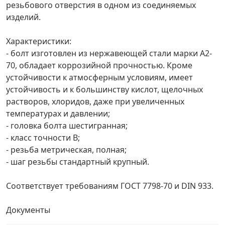
резьбового отверстия в одном из соединяемых
изделий.
Грузовой крепеж
›
Характеристики:
Комплекты и наборы крепежа
›
- болт изготовлен из нержавеющей стали марки А2-
70, обладает коррозийной прочностью. Кроме
устойчивости к атмосферным условиям, имеет
Кронштейны и крюки хозяйственные
›
устойчивость и к большинству кислот, щелочных
растворов, хлоридов, даже при увеличенных
Метрический крепеж
›
температурах и давлении;
- головка болта шестигранная;
Электро и бензоинструмент, оборудование
›
- класс точности В;
- резьба метрическая, полная;
- шаг резьбы стандартный крупный.
Нержавеющий крепеж
›
Соответствует требованиям ГОСТ 7798-70 и DIN 933.
Перфорированный крепеж
›
Документы
Скобяные изделия и мебельная фурнитура
›