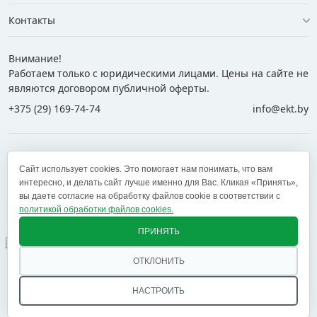
Контакты
Внимание!
Работаем только с юридическими лицами. Цены на сайте не
являются договором публичной оферты.
+375 (29) 169-74-74
info@ekt.by
+375 (29) 169-74-74
+375 (29) 700-77-55
Сайт использует cookies. Это помогает нам понимать, что вам
+375 (17) 269-74-74
zakaz@ekt.by
интересно, и делать сайт лучше именно для Вас. Кликая «Принять»,
вы даете согласие на обработку файлов cookie в соответствии с
политикой обработки файлов cookies.
Оставить отзыв
✕
ПРИНЯТЬ
ОТКЛОНИТЬ
© 2005 — 2026 ООО «ЕКТ альянс». Доставка в Минск,
Брест, Витебск, Гомель, Гродно, Могилев и другие
НАСТРОИТЬ
регионы РБ