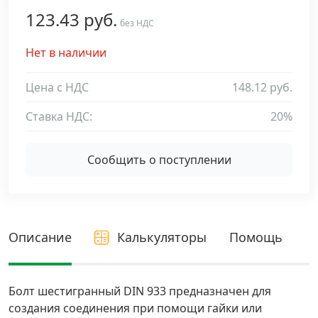
123.43 руб.
Дюбельная техника
без НДС
›
Нет в наличии
Кабельный крепеж
›
Цена с НДС
148.12 руб.
Строительный инструмент и инвентарь
›
Ставка НДС:
20%
Заклепки
›
Сообщить о поступлении
Химический крепеж
›
Гвозди и скобы
›
Описание
Калькуляторы
Помощь
Хомуты и шуруп-шпильки
›
Болт шестигранный DIN 933 предназначен для
создания соединения при помощи гайки или
Шурупы и саморезы
›