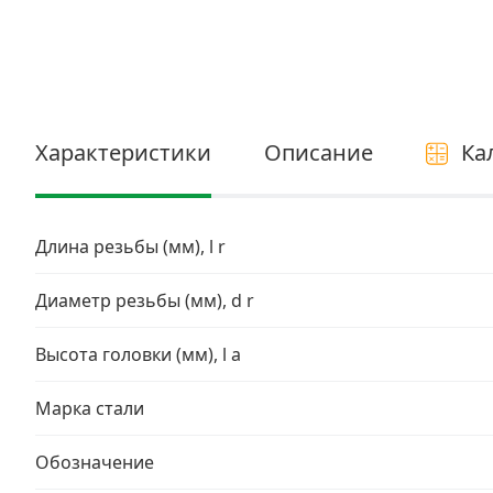
Электро и бензоинструмент, оборудование
Нержавеющий крепеж
Перфорированный крепеж
Характеристики
Описание
Ка
Скобяные изделия и мебельная фурнитура
Длина резьбы (мм), l r
Диаметр резьбы (мм), d r
Высота головки (мм), l a
Марка стали
Обозначение