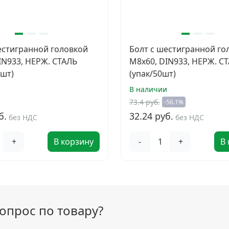
естигранной головкой
Болт с шестигранной го
IN933, НЕРЖ. СТАЛЬ
M8х60, DIN933, НЕРЖ. С
0шт)
(упак/50шт)
и
В наличии
73.4 руб.
-56.1%
б.
32.24 руб.
без НДС
без НДС
+
В корзину
-
+
В
вопрос по товару?