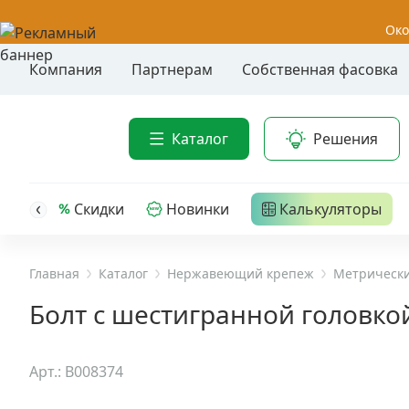
Око
Компания
Партнерам
Собственная фасовка
Акции
Анкер-шу
Каталог
Решения
Анкерные
Распродажа
Анкерны
головк
Уценка
Скидки
Новинки
Калькуляторы
Анкерны
Анкерны
Анкерная техника
трех- р
Главная
Каталог
Нержавеющий крепеж
Метрически
Дюбельная техника
Анкерны
Болт с шестигранной головкой
крюком,
Кабельный крепеж
Анкерны
Арт.: B008374
головк
Строительный инструмент и инвентарь