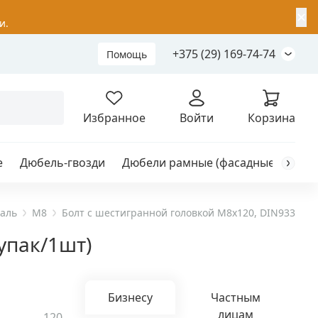
✕
и.
+375 (29) 169-74-74
Помощь
Складной анкер
Избранное
Войти
Корзина
е
Дюбель-гвозди
Дюбели рамные (фасадные)
Каб
я
анкер
таль
M8
Болт с шестигранной головкой M8х120, DIN933, НЕР
упак/1шт)
ый
Бизнесу
Частным
лицам
120