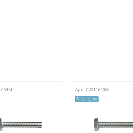
11654M
Арт.: CV011660M
Распродажа