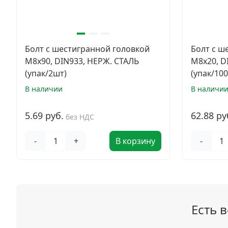
Болт с шестигранной головкой
Болт с ш
M8х90, DIN933, НЕРЖ. СТАЛЬ
M8х20, D
(упак/2шт)
(упак/10
В наличии
В наличи
5.69 руб.
62.88 ру
без НДС
-
+
В корзину
-
Есть 