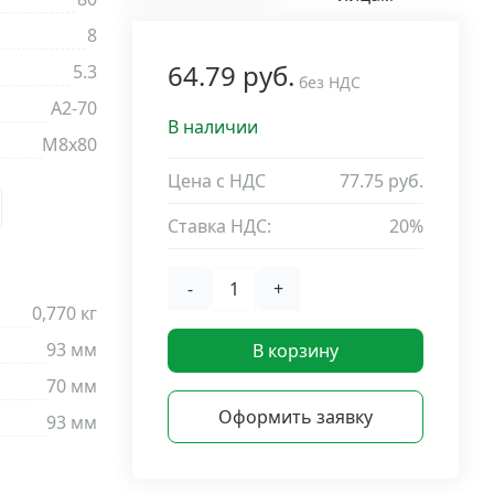
8
64.79 руб.
5.3
без НДС
A2-70
В наличии
М8х80
Цена с НДС
77.75 руб.
Ставка НДС:
20%
-
+
0,770 кг
93 мм
В корзину
70 мм
Оформить заявку
93 мм