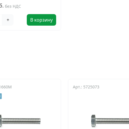
б.
без НДС
+
В корзину
11660M
Арт.: 5725073
а