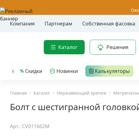
Око
Компания
Партнерам
Собственная фасовка
Акции
Анкер-шу
Каталог
Решения
Анкерные
Распродажа
Анкерны
головк
Уценка
Скидки
Новинки
Калькуляторы
Анкерны
Анкерны
Анкерная техника
трех- р
Главная
Каталог
Нержавеющий крепеж
Метрически
Дюбельная техника
Анкерны
Болт с шестигранной головкой
крюком,
Кабельный крепеж
Анкерны
Арт.: CV011662M
головк
Строительный инструмент и инвентарь