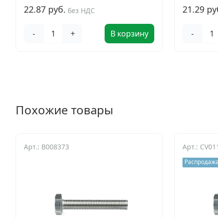
22.87 руб.
21.29 ру
без НДС
-
+
В корзину
-
Похожие товары
Арт.: B008373
Арт.: CV0
Распродаж