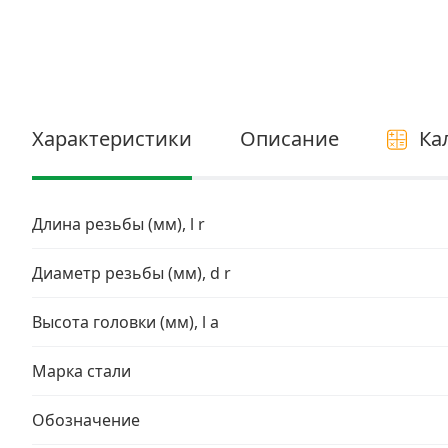
Электро и бензоинструмент, оборудование
Нержавеющий крепеж
Перфорированный крепеж
Характеристики
Описание
Ка
Скобяные изделия и мебельная фурнитура
Длина резьбы (мм), l r
Диаметр резьбы (мм), d r
Высота головки (мм), l a
Марка стали
Обозначение