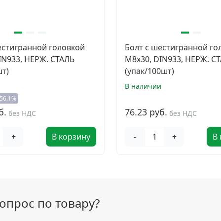
естигранной головкой
Болт с шестигранной го
IN933, НЕРЖ. СТАЛЬ
M8х30, DIN933, НЕРЖ. С
шт)
(упак/100шт)
и
В наличии
-56.1%
б.
76.23 руб.
без НДС
без НДС
+
В корзину
-
+
В
вопрос по товару?