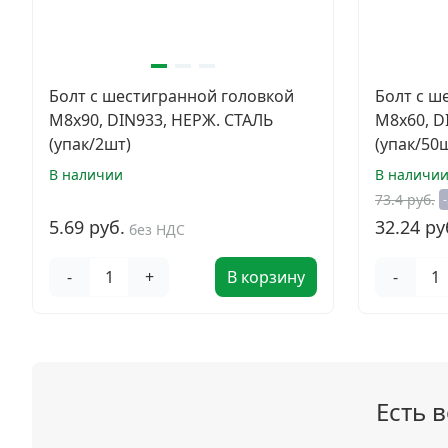
Болт с шестигранной головкой
Болт с ш
M8х90, DIN933, НЕРЖ. СТАЛЬ
M8х60, D
(упак/2шт)
(упак/50
В наличии
В наличи
73.4 руб.
5.69 руб.
32.24 ру
без НДС
-
+
В корзину
-
Есть 