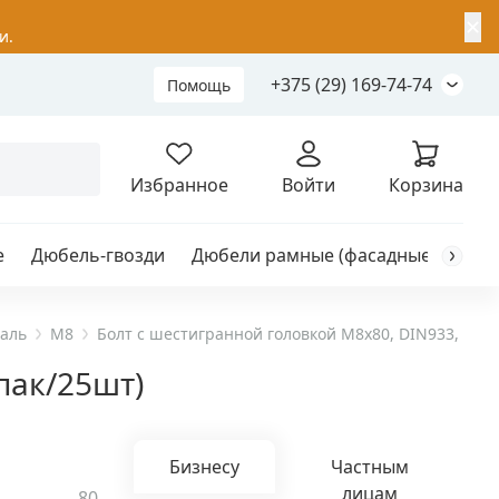
✕
и.
+375 (29) 169-74-74
Помощь
Складной анкер
Избранное
Войти
Корзина
е
Дюбель-гвозди
Дюбели рамные (фасадные)
Каб
я
анкер
таль
M8
Болт с шестигранной головкой M8х80, DIN933, НЕРЖ
пак/25шт)
ый
Бизнесу
Частным
лицам
80