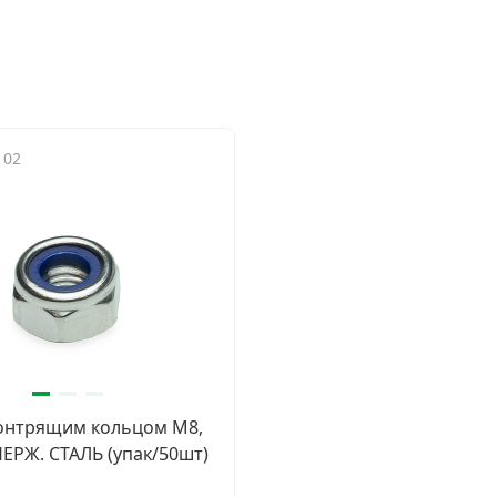
102
контрящим кольцом М8,
НЕРЖ. СТАЛЬ (упак/50шт)
и