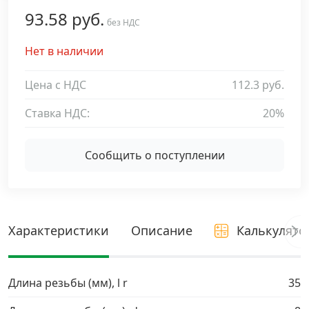
93.58 руб.
Дюбельная техника
без НДС
›
Нет в наличии
Кабельный крепеж
›
Цена с НДС
112.3 руб.
Строительный инструмент и инвентарь
›
Ставка НДС:
20%
Заклепки
›
Сообщить о поступлении
Химический крепеж
›
Гвозди и скобы
›
Характеристики
Описание
Калькулято
Хомуты и шуруп-шпильки
›
Длина резьбы (мм), l r
35
Шурупы и саморезы
›