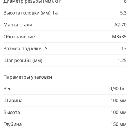
Диаметр резьбы (мм), d r
8
Грузовой крепеж
›
Высота головки (мм), l a
5.3
Марка стали
A2-70
Комплекты и наборы крепежа
›
Обозначение
М8х35
Кронштейны и крюки хозяйственные
›
Размер под ключ, S
13
Шаг резьбы (мм)
1.25
Метрический крепеж
›
Параметры упаковки
Электро и бензоинструмент, оборудование
›
Вес
0,900 кг
Нержавеющий крепеж
›
Ширина
100 мм
Перфорированный крепеж
›
Высота
100 мм
Глубина
150 мм
Скобяные изделия и мебельная фурнитура
›