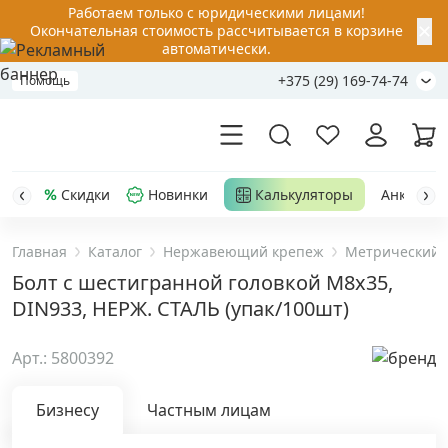
Работаем только с юридическими лицами!
✕
Окончательная стоимость рассчитывается в корзине
автоматически.
+375 (29) 169-74-74
Помощь
Скидки
Новинки
Калькуляторы
Анкер-шу
Главная
Каталог
Нержавеющий крепеж
Метрический 
Акции
Болт с шестигранной головкой M8х35,
DIN933, НЕРЖ. СТАЛЬ (упак/100шт)
Распродажа
Арт.: 5800392
Уценка
Бизнесу
Частным лицам
Анкерная техника
›