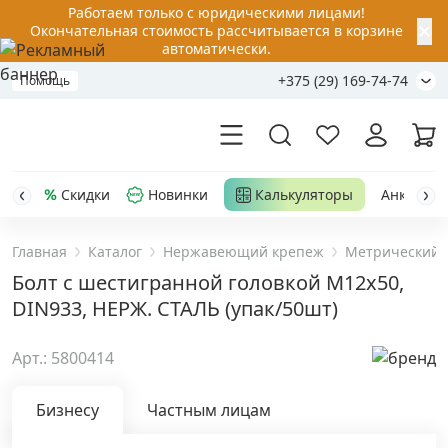
Работаем только с юридическими лицами!
✕
Окончательная стоимость рассчитывается в корзине
автоматически.
+375 (29) 169-74-74
Помощь
Скидки
Новинки
Калькуляторы
Анкер-шу
Главная
Каталог
Нержавеющий крепеж
Метрический 
Акции
Болт с шестигранной головкой M12х50,
DIN933, НЕРЖ. СТАЛЬ (упак/50шт)
Распродажа
Арт.: 5800414
Уценка
Бизнесу
Частным лицам
Анкерная техника
›