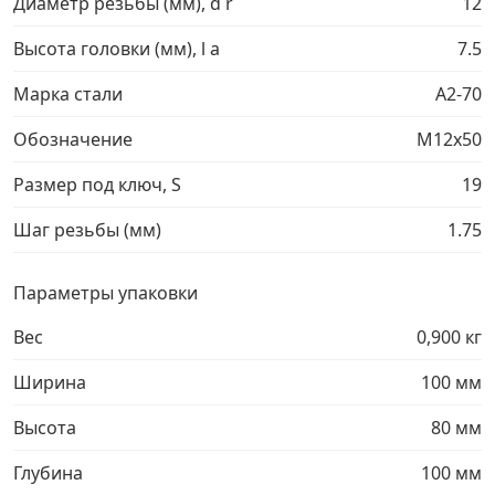
Диаметр резьбы (мм), d r
12
Грузовой крепеж
›
Высота головки (мм), l a
7.5
Марка стали
A2-70
Комплекты и наборы крепежа
›
Обозначение
М12х50
Кронштейны и крюки хозяйственные
›
Размер под ключ, S
19
Шаг резьбы (мм)
1.75
Метрический крепеж
›
Параметры упаковки
Электро и бензоинструмент, оборудование
›
Вес
0,900 кг
Нержавеющий крепеж
›
Ширина
100 мм
Перфорированный крепеж
›
Высота
80 мм
Глубина
100 мм
Скобяные изделия и мебельная фурнитура
›