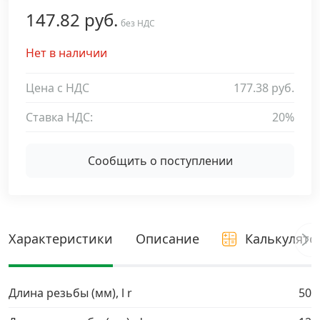
147.82 руб.
Дюбельная техника
без НДС
›
Нет в наличии
Кабельный крепеж
›
Цена с НДС
177.38 руб.
Строительный инструмент и инвентарь
›
Ставка НДС:
20%
Заклепки
›
Сообщить о поступлении
Химический крепеж
›
Гвозди и скобы
›
Характеристики
Описание
Калькулято
Хомуты и шуруп-шпильки
›
Длина резьбы (мм), l r
50
Шурупы и саморезы
›