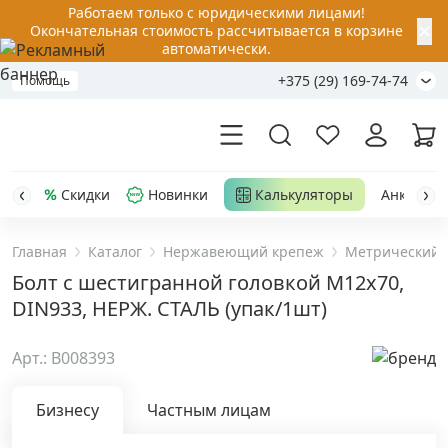
Работаем только с юридическими лицами!
✕
Окончательная стоимость рассчитывается в корзине
автоматически.
+375 (29) 169-74-74
Помощь
Скидки
Новинки
Калькуляторы
Анкер-шу
Главная
Каталог
Нержавеющий крепеж
Метрический 
Акции
Болт с шестигранной головкой M12х70,
DIN933, НЕРЖ. СТАЛЬ (упак/1шт)
Распродажа
Арт.: B008393
Уценка
Бизнесу
Частным лицам
Анкерная техника
›