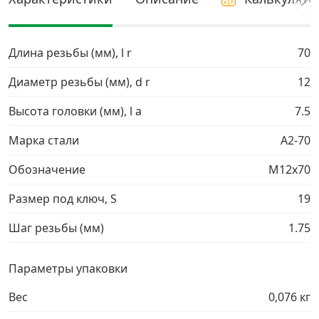
Грузовой крепеж
›
Длина резьбы (мм), l r
70
Комплекты и наборы крепежа
›
Диаметр резьбы (мм), d r
12
Высота головки (мм), l a
7.5
Кронштейны и крюки хозяйственные
›
Марка стали
A2-70
Метрический крепеж
›
Обозначение
М12х70
Электро и бензоинструмент, оборудование
›
Размер под ключ, S
19
Шаг резьбы (мм)
1.75
Нержавеющий крепеж
›
Параметры упаковки
Перфорированный крепеж
›
Вес
0,076 кг
Скобяные изделия и мебельная фурнитура
›