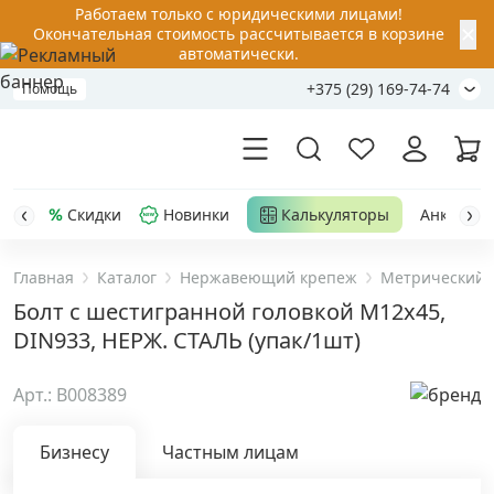
Работаем только с юридическими лицами!
✕
Окончательная стоимость рассчитывается в корзине
автоматически.
+375 (29) 169-74-74
Помощь
Скидки
Новинки
Калькуляторы
Анкер-шу
Главная
Каталог
Нержавеющий крепеж
Метрический 
Акции
Болт с шестигранной головкой M12х45,
DIN933, НЕРЖ. СТАЛЬ (упак/1шт)
Распродажа
Арт.: B008389
Уценка
Бизнесу
Частным лицам
Анкерная техника
›