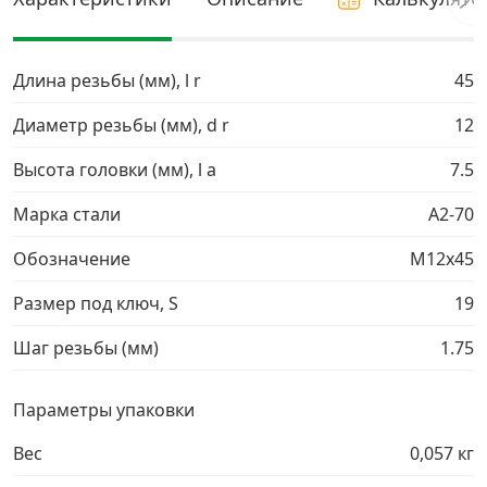
Грузовой крепеж
›
Длина резьбы (мм), l r
45
Комплекты и наборы крепежа
›
Диаметр резьбы (мм), d r
12
Высота головки (мм), l a
7.5
Кронштейны и крюки хозяйственные
›
Марка стали
A2-70
Метрический крепеж
›
Обозначение
М12х45
Электро и бензоинструмент, оборудование
›
Размер под ключ, S
19
Шаг резьбы (мм)
1.75
Нержавеющий крепеж
›
Параметры упаковки
Перфорированный крепеж
›
Вес
0,057 кг
Скобяные изделия и мебельная фурнитура
›