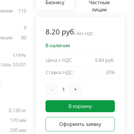
Бизнесу
Частным
лицам
оянии
110
9
8.20 руб.
без НДС
оянии
90
В наличии
сталь
Цена с НДС
9.84 руб.
сталь SS201
Ставка НДС:
20%
-
+
В корзину
0,130 кг
170 мм
Оформить заявку
200 мм