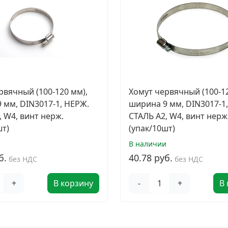
рвячный (100-120 мм),
Хомут червячный (100-12
 мм, DIN3017-1, НЕРЖ.
ширина 9 мм, DIN3017-1
, W4, винт нерж.
СТАЛЬ A2, W4, винт нерж
шт)
(упак/10шт)
и
В наличии
б.
40.78 руб.
без НДС
без НДС
+
В корзину
-
+
В