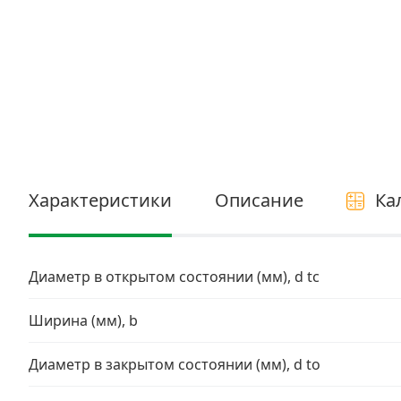
Электро и бензоинструмент, оборудование
Нержавеющий крепеж
Перфорированный крепеж
Скобяные изделия и мебельная фурнитура
Характеристики
Описание
Ка
Диаметр в открытом состоянии (мм), d tc
Ширина (мм), b
Диаметр в закрытом состоянии (мм), d to