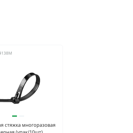
14138M
я стяжка многоразовая
черная (упак/10шт)