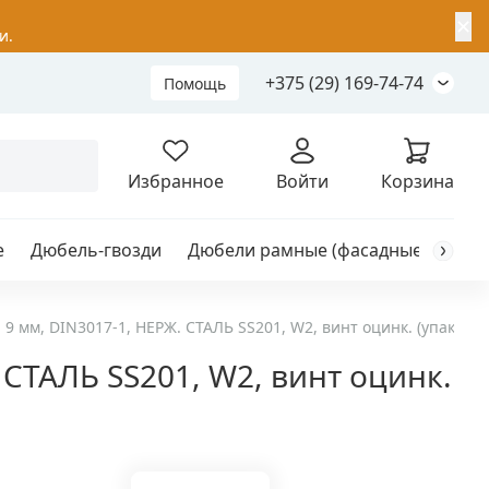
✕
и.
+375 (29) 169-74-74
Помощь
Складной анкер
Избранное
Войти
Корзина
е
Дюбель-гвозди
Дюбели рамные (фасадные)
Каб
я
анкер
9 мм, DIN3017-1, НЕРЖ. СТАЛЬ SS201, W2, винт оцинк. (упак/5шт
 СТАЛЬ SS201, W2, винт оцинк.
ый