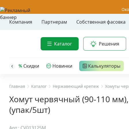
Око
Компания
Партнерам
Собственная фасовка
Акции
Анкер-шу
Каталог
Решения
Анкерные
Распродажа
Анкерны
головк
Уценка
Скидки
Новинки
Калькуляторы
Анкерны
Анкерны
Анкерная техника
трех- р
Главная
Каталог
Нержавеющий крепеж
Хомуты че
Дюбельная техника
Анкерны
Хомут червячный (90-110 мм),
крюком,
(упак/5шт)
Кабельный крепеж
Анкерны
головк
Строительный инструмент и инвентарь
Арт.: CV013125M