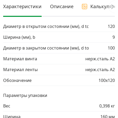
Характеристики
Описание
Калькулято
Грузовой крепеж
›
Диаметр в открытом состоянии (мм), d tc
Комплекты и наборы крепежа
›
120
Ширина (мм), b
9
Кронштейны и крюки хозяйственные
›
Диаметр в закрытом состоянии (мм), d to
100
Метрический крепеж
›
Материал винта
нерж.сталь A2
Материал ленты
нерж.сталь A2
Электро и бензоинструмент, оборудование
›
Обозначение
100х120
Нержавеющий крепеж
›
Параметры упаковки
Перфорированный крепеж
›
Вес
0,398 кг
Скобяные изделия и мебельная фурнитура
›
Ширина
160 мм