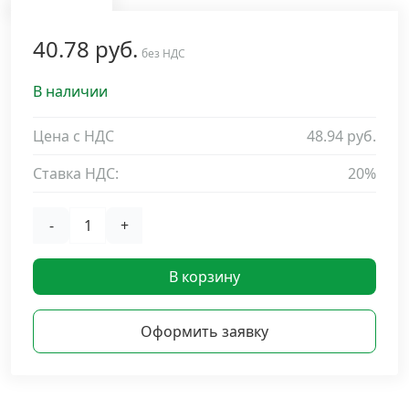
Дюбельная техника
›
40.78 руб.
без НДС
Кабельный крепеж
›
В наличии
Строительный инструмент и инвентарь
Цена с НДС
48.94 руб.
›
Ставка НДС:
20%
Заклепки
›
-
+
Химический крепеж
›
В корзину
Гвозди и скобы
›
Оформить заявку
Хомуты и шуруп-шпильки
›
Шурупы и саморезы
›