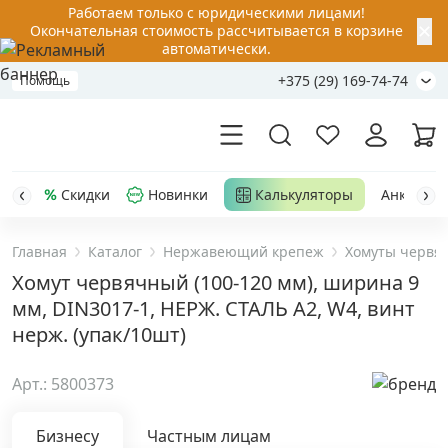
Работаем только с юридическими лицами!
✕
Окончательная стоимость рассчитывается в корзине
автоматически.
+375 (29) 169-74-74
Помощь
Скидки
Новинки
Калькуляторы
Анкер-шу
Главная
Каталог
Нержавеющий крепеж
Хомуты черв
Акции
Хомут червячный (100-120 мм), ширина 9
мм, DIN3017-1, НЕРЖ. СТАЛЬ A2, W4, винт
Распродажа
нерж. (упак/10шт)
Уценка
Арт.: 5800373
Анкерная техника
›
Бизнесу
Частным лицам