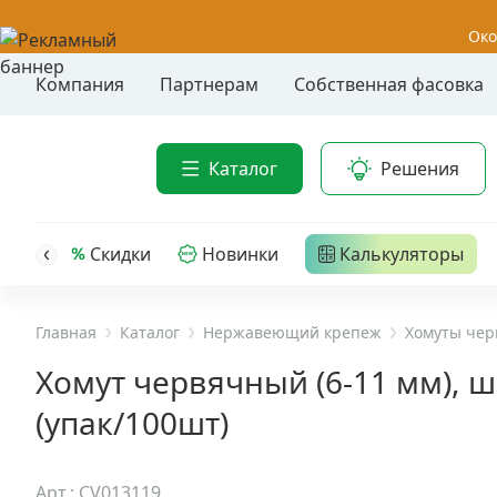
Око
Компания
Партнерам
Собственная фасовка
Акции
Анкер-шу
Каталог
Решения
Анкерные
Распродажа
Анкерны
головк
Уценка
Скидки
Новинки
Калькуляторы
Анкерны
Анкерны
Анкерная техника
трех- р
Главная
Каталог
Нержавеющий крепеж
Хомуты че
Дюбельная техника
Анкерны
Хомут червячный (6-11 мм), ш
крюком,
(упак/100шт)
Кабельный крепеж
Анкерны
головк
Строительный инструмент и инвентарь
Арт.: CV013119