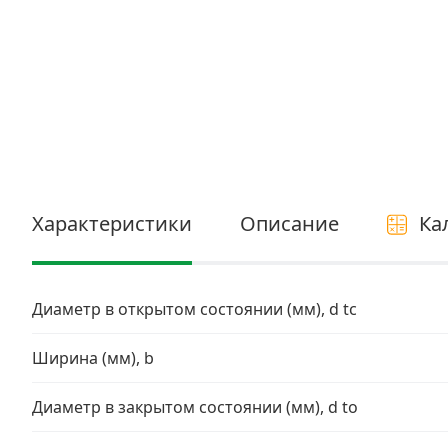
Электро и бензоинструмент, оборудование
Нержавеющий крепеж
Перфорированный крепеж
Скобяные изделия и мебельная фурнитура
Характеристики
Описание
Ка
Диаметр в открытом состоянии (мм), d tc
Ширина (мм), b
Диаметр в закрытом состоянии (мм), d to