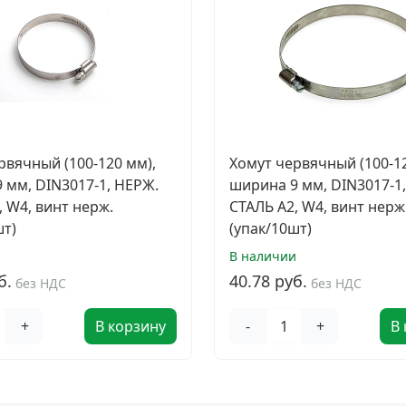
рвячный (100-120 мм),
Хомут червячный (100-12
 мм, DIN3017-1, НЕРЖ.
ширина 9 мм, DIN3017-1
, W4, винт нерж.
СТАЛЬ A2, W4, винт нерж
шт)
(упак/10шт)
и
В наличии
б.
40.78 руб.
без НДС
без НДС
+
В корзину
-
+
В