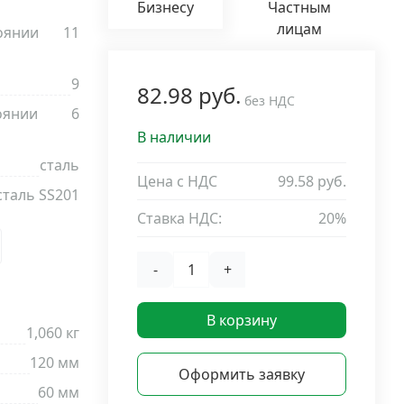
Бизнесу
Частным
лицам
оянии
11
9
82.98 руб.
без НДС
оянии
6
В наличии
сталь
Цена с НДС
99.58 руб.
сталь SS201
Ставка НДС:
20%
-
+
В корзину
1,060 кг
120 мм
Оформить заявку
60 мм