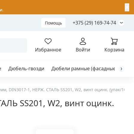
✕
и.
+375 (29) 169-74-74
Помощь
Складной анкер
Избранное
Войти
Корзина
е
Дюбель-гвозди
Дюбели рамные (фасадные)
Каб
я
анкер
мм, DIN3017-1, НЕРЖ. СТАЛЬ SS201, W2, винт оцинк. (упак/100шт
ТАЛЬ SS201, W2, винт оцинк.
ый