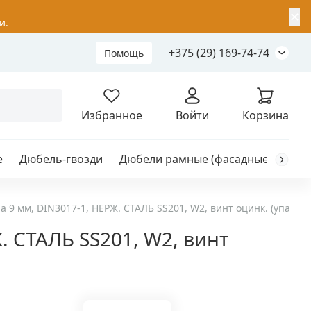
✕
и.
+375 (29) 169-74-74
Помощь
Складной анкер
Избранное
Войти
Корзина
е
Дюбель-гвозди
Дюбели рамные (фасадные)
Каб
я
анкер
 9 мм, DIN3017-1, НЕРЖ. СТАЛЬ SS201, W2, винт оцинк. (упак/5ш
. СТАЛЬ SS201, W2, винт
ый