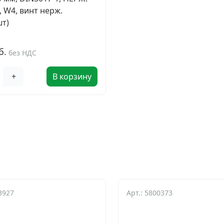
, W4, винт нерж.
шт)
и
б.
без НДС
+
В корзину
3927
Арт.: 5800373