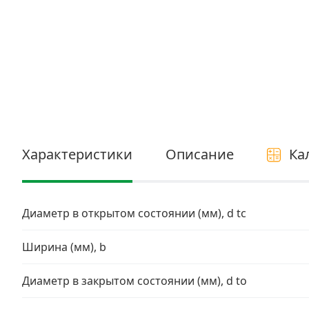
Электро и бензоинструмент, оборудование
Нержавеющий крепеж
Перфорированный крепеж
Скобяные изделия и мебельная фурнитура
Характеристики
Описание
Ка
Диаметр в открытом состоянии (мм), d tc
Ширина (мм), b
Диаметр в закрытом состоянии (мм), d to