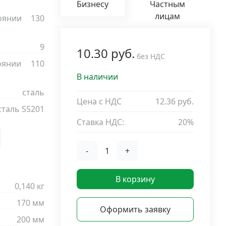
Бизнесу
Частным
лицам
оянии
130
9
10.30 руб.
без НДС
оянии
110
В наличии
сталь
Цена с НДС
12.36 руб.
сталь SS201
Ставка НДС:
20%
-
+
В корзину
0,140 кг
170 мм
Оформить заявку
200 мм