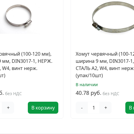
рвячный (100-120 мм),
Хомут червячный (100-12
 мм, DIN3017-1, НЕРЖ.
ширина 9 мм, DIN3017-1
, W4, винт нерж.
СТАЛЬ A2, W4, винт нерж
шт)
(упак/10шт)
и
В наличии
б.
40.78 руб.
без НДС
без НДС
+
В корзину
-
+
В