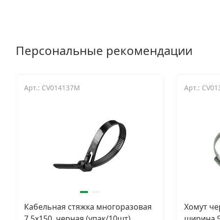
Персональные рекомендации
Арт.: CV014137M
Арт.: CV01
Кабельная стяжка многоразовая
Хомут че
7.5х150, черная (упак/10шт)
ширина 9