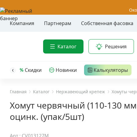
Око
Компания
Партнерам
Собственная фасовка
Акции
Анкер-шу
Каталог
Решения
Анкерные
Распродажа
Анкерны
головк
Уценка
Скидки
Новинки
Калькуляторы
Анкерны
Анкерны
Анкерная техника
трех- р
Главная
Каталог
Нержавеющий крепеж
Хомуты че
Дюбельная техника
Анкерны
Хомут червячный (110-130 мм)
крюком,
оцинк. (упак/5шт)
Кабельный крепеж
Анкерны
головк
Строительный инструмент и инвентарь
Арт.: CV013127M