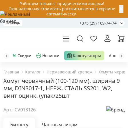
Работаем только с юридическими лицами!
✕
Окончательная стоимость рассчитывается в корзине
автоматически.
+375 (29) 169-74-74
Помощь
Скидки
Новинки
Калькуляторы
Анкер-шу
Главная
Каталог
Нержавеющий крепеж
Хомуты черв
Акции
Хомут червячный (100-120 мм), ширина 9
мм, DIN3017-1, НЕРЖ. СТАЛЬ SS201, W2,
Распродажа
винт оцинк. (упак/25шт
Уценка
Арт.: CV013126
Анкерная техника
›
Бизнесу
Частным лицам