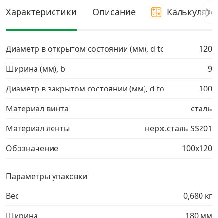
Характеристики
Описание
Калькулято
Грузовой крепеж
›
Диаметр в открытом состоянии (мм), d tc
Комплекты и наборы крепежа
›
120
Ширина (мм), b
9
Кронштейны и крюки хозяйственные
›
Диаметр в закрытом состоянии (мм), d to
100
Метрический крепеж
›
Материал винта
сталь
Материал ленты
нерж.сталь SS201
Электро и бензоинструмент, оборудование
›
Обозначение
100х120
Нержавеющий крепеж
›
Параметры упаковки
Перфорированный крепеж
›
Вес
0,680 кг
Скобяные изделия и мебельная фурнитура
›
Ширина
180 мм