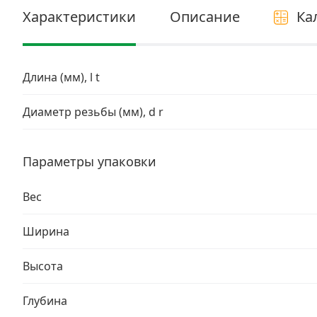
Электро и бензоинструмент, оборудование
Характеристики
Описание
Ка
Нержавеющий крепеж
Перфорированный крепеж
Длина (мм), l t
Скобяные изделия и мебельная фурнитура
Диаметр резьбы (мм), d r
Параметры упаковки
Вес
Ширина
Высота
Глубина