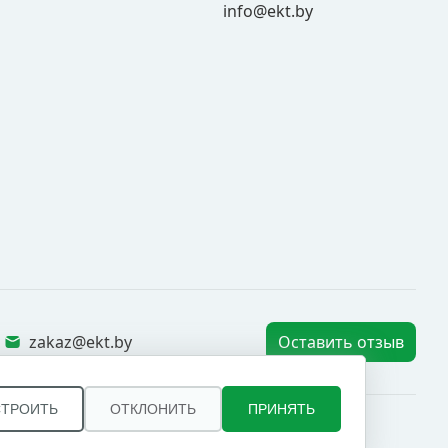
info@ekt.by
zakaz@ekt.by
Оставить отзыв
СТРОИТЬ
ОТКЛОНИТЬ
ПРИНЯТЬ
оны РБ