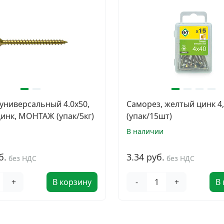
универсальный 4.0x50,
Саморез, желтый цинк 4
инк, МОНТАЖ (упак/5кг)
(упак/15шт)
и
В наличии
б.
3.34 руб.
без НДС
без НДС
+
В корзину
-
+
В