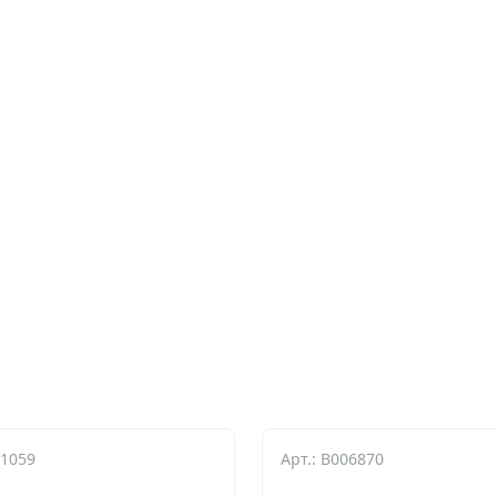
01059
Арт.: B006870