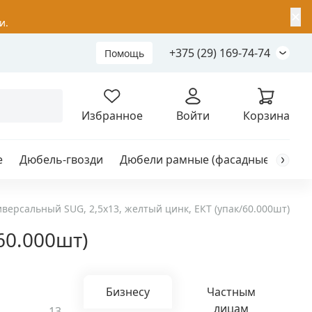
✕
и.
+375 (29) 169-74-74
Помощь
Складной анкер
Избранное
Войти
Корзина
е
Дюбель-гвозди
Дюбели рамные (фасадные)
Каб
я
анкер
версальный SUG, 2,5х13, желтый цинк, ЕКТ (упак/60.000шт)
60.000шт)
ый
Бизнесу
Частным
лицам
13