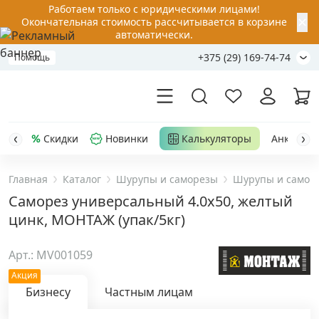
Работаем только с юридическими лицами!
✕
Окончательная стоимость рассчитывается в корзине
автоматически.
+375 (29) 169-74-74
Помощь
Скидки
Новинки
Калькуляторы
Анкер-шу
Главная
Каталог
Шурупы и саморезы
Шурупы и самор
Акции
Саморез универсальный 4.0x50, желтый
цинк, МОНТАЖ (упак/5кг)
Распродажа
Арт.: MV001059
Уценка
Акция
Бизнесу
Частным лицам
Анкерная техника
›