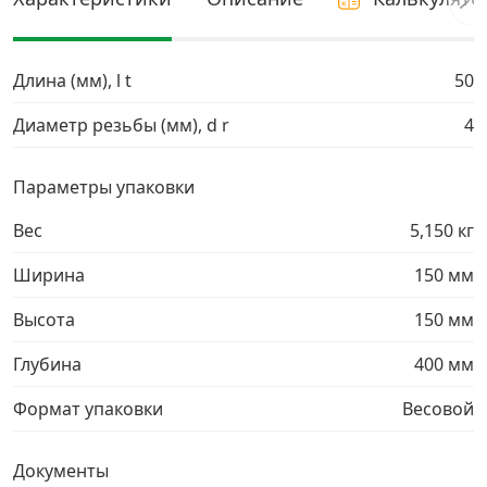
Грузовой крепеж
›
Длина (мм), l t
50
Комплекты и наборы крепежа
›
Диаметр резьбы (мм), d r
4
Кронштейны и крюки хозяйственные
›
Параметры упаковки
Вес
5,150 кг
Метрический крепеж
›
Ширина
150 мм
Электро и бензоинструмент, оборудование
›
Высота
150 мм
Нержавеющий крепеж
›
Глубина
400 мм
Формат упаковки
Весовой
Перфорированный крепеж
›
Документы
Скобяные изделия и мебельная фурнитура
›