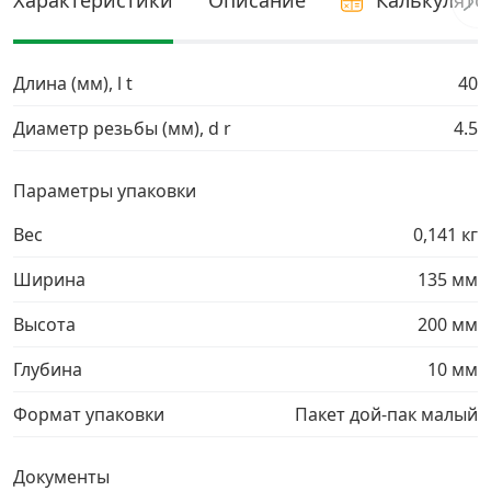
Характеристики
Описание
Калькулято
Грузовой крепеж
›
Длина (мм), l t
40
Комплекты и наборы крепежа
›
Диаметр резьбы (мм), d r
4.5
Кронштейны и крюки хозяйственные
›
Параметры упаковки
Вес
Метрический крепеж
0,141 кг
›
Ширина
135 мм
Электро и бензоинструмент, оборудование
›
Высота
200 мм
Нержавеющий крепеж
›
Глубина
10 мм
Формат упаковки
Пакет дой-пак малый
Перфорированный крепеж
›
Документы
Скобяные изделия и мебельная фурнитура
›