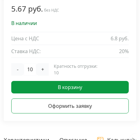
5.67 руб.
Дюбельная техника
без НДС
›
В наличии
Кабельный крепеж
›
Цена с НДС
6.8 руб.
Строительный инструмент и инвентарь
›
Ставка НДС:
20%
Заклепки
›
Кратность отгрузки:
-
+
10
Химический крепеж
›
В корзину
Гвозди и скобы
›
Оформить заявку
Хомуты и шуруп-шпильки
›
Шурупы и саморезы
›