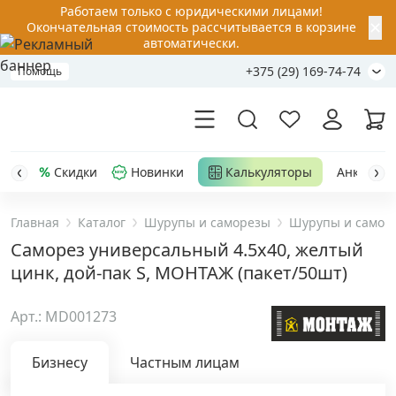
Работаем только с юридическими лицами!
✕
Окончательная стоимость рассчитывается в корзине
автоматически.
+375 (29) 169-74-74
Помощь
Скидки
Новинки
Калькуляторы
Анкер-шу
Главная
Каталог
Шурупы и саморезы
Шурупы и самор
Акции
Саморез универсальный 4.5x40, желтый
цинк, дой-пак S, МОНТАЖ (пакет/50шт)
Распродажа
Арт.: MD001273
Уценка
Бизнесу
Частным лицам
Анкерная техника
›