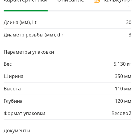
Грузовой крепеж
›
Длина (мм), l t
30
Комплекты и наборы крепежа
›
Диаметр резьбы (мм), d r
3
Кронштейны и крюки хозяйственные
›
Параметры упаковки
Вес
5,130 кг
Метрический крепеж
›
Ширина
350 мм
Электро и бензоинструмент, оборудование
›
Высота
110 мм
Нержавеющий крепеж
›
Глубина
120 мм
Формат упаковки
Весовой
Перфорированный крепеж
›
Документы
Скобяные изделия и мебельная фурнитура
›