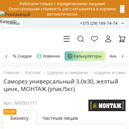
Работаем только с юридическими лицами!
✕
Окончательная стоимость рассчитывается в корзине
автоматически.
+375 (29) 169-74-74
Помощь
Скидки
Новинки
Калькуляторы
Анкер-шу
Главная
Каталог
Шурупы и саморезы
Шурупы и самор
Акции
Саморез универсальный 3.0x30, желтый
цинк, МОНТАЖ (упак/5кг)
Распродажа
Арт.: MV001111
Уценка
Акция
Бизнесу
Частным лицам
Анкерная техника
›