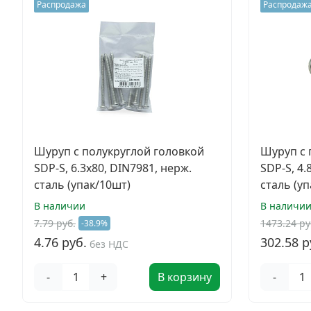
Распродажа
Распродаж
Шуруп с полукруглой головкой
Шуруп с 
SDP-S, 6.3х80, DIN7981, нерж.
SDP-S, 4.
сталь (упак/10шт)
сталь (у
В наличии
В наличи
7.79 руб.
1473.24 ру
-38.9%
4.76 руб.
302.58 р
без НДС
-
+
В корзину
-