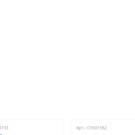
0733
Арт.: CV501562