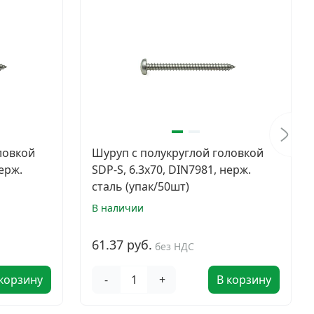
ловкой
Шуруп с полукруглой головкой
нерж.
SDP-S, 6.3х70, DIN7981, нерж.
сталь (упак/50шт)
В наличии
61.37 руб.
без НДС
 корзину
-
+
В корзину