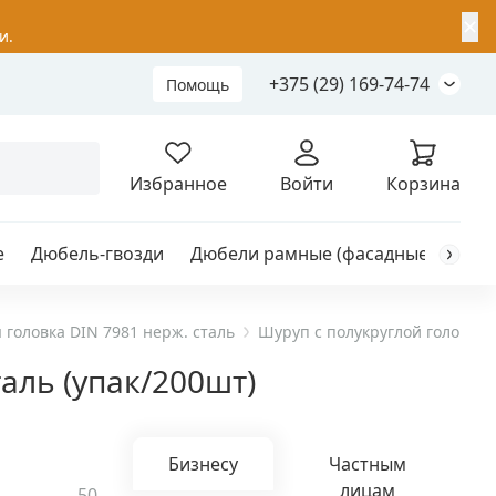
✕
и.
+375 (29) 169-74-74
Помощь
Складной анкер
Избранное
Войти
Корзина
е
Дюбель-гвозди
Дюбели рамные (фасадные)
Каб
я
анкер
 головка DIN 7981 нерж. сталь
Шуруп с полукруглой головкой 
таль (упак/200шт)
ый
Бизнесу
Частным
лицам
50