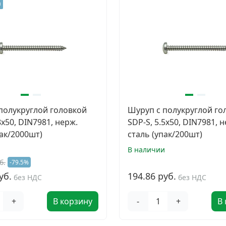
а
полукруглой головкой
Шуруп с полукруглой го
8х50, DIN7981, нерж.
SDP-S, 5.5х50, DIN7981, 
пак/2000шт)
сталь (упак/200шт)
и
В наличии
б.
-79.5%
уб.
194.86 руб.
без НДС
без НДС
+
В корзину
-
+
В