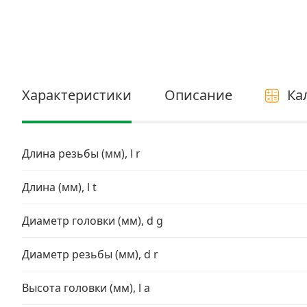
Электро и бензоинструмент, оборудование
Нержавеющий крепеж
Перфорированный крепеж
Характеристики
Описание
Ка
Скобяные изделия и мебельная фурнитура
Длина резьбы (мм), l r
Длина (мм), l t
Диаметр головки (мм), d g
Диаметр резьбы (мм), d r
Высота головки (мм), l a