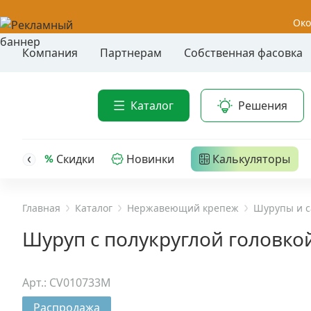
Око
Компания
Партнерам
Собственная фасовка
Акции
Анкер-шу
Каталог
Решения
Анкерные
Распродажа
Анкерны
головк
Уценка
Скидки
Новинки
Калькуляторы
Анкерны
Анкерны
Анкерная техника
трех- р
Главная
Каталог
Нержавеющий крепеж
Шурупы и с
Дюбельная техника
Анкерны
Шуруп с полукруглой головкой 
крюком,
Кабельный крепеж
Анкерны
Арт.: CV010733M
головк
Строительный инструмент и инвентарь
Распродажа