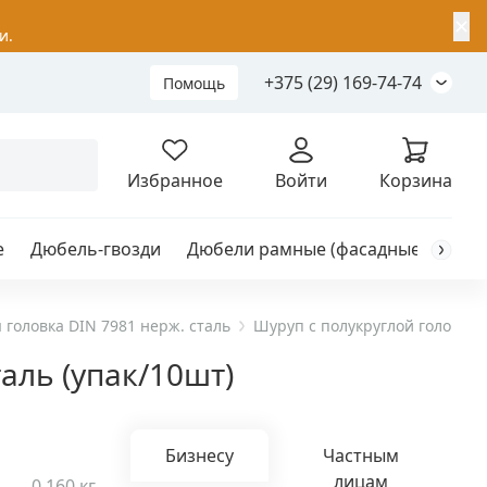
✕
и.
+375 (29) 169-74-74
Помощь
Складной анкер
Избранное
Войти
Корзина
е
Дюбель-гвозди
Дюбели рамные (фасадные)
Каб
я
анкер
 головка DIN 7981 нерж. сталь
Шуруп с полукруглой головкой 
таль (упак/10шт)
ый
Бизнесу
Частным
лицам
0,160 кг