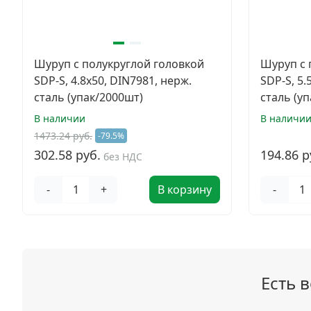
Шуруп с полукруглой головкой
Шуруп с 
SDP-S, 4.8х50, DIN7981, нерж.
SDP-S, 5.
сталь (упак/2000шт)
сталь (у
В наличии
В наличи
1473.24 руб.
-79.5%
302.58 руб.
194.86 р
без НДС
-
+
В корзину
-
Есть 