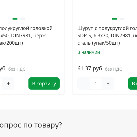
полукруглой головкой
Шуруп с полукруглой го
5х50, DIN7981, нерж.
SDP-S, 6.3х70, DIN7981, 
пак/200шт)
сталь (упак/50шт)
и
В наличии
уб.
61.37 руб.
без НДС
без НДС
+
В корзину
-
+
В
вопрос по товару?