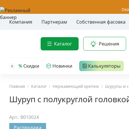
Око
Компания
Партнерам
Собственная фасовка
Акции
Анкер-шу
Каталог
Решения
Анкерные
Распродажа
Анкерны
головк
Уценка
Скидки
Новинки
Калькуляторы
Анкерны
Анкерны
Анкерная техника
трех- р
Главная
Каталог
Нержавеющий крепеж
Шурупы и с
Дюбельная техника
Анкерны
Шуруп с полукруглой головкой 
крюком,
Кабельный крепеж
Анкерны
Арт.: B010024
головк
Строительный инструмент и инвентарь
Распродажа