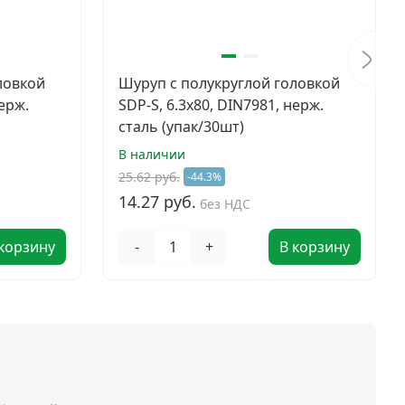
ловкой
Шуруп с полукруглой головкой
нерж.
SDP-S, 6.3х80, DIN7981, нерж.
сталь (упак/30шт)
В наличии
25.62 руб.
-44.3%
14.27 руб.
без НДС
 корзину
-
+
В корзину