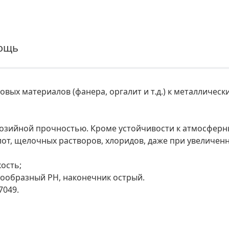
ощь
вых материалов (фанера, оргалит и т.д.) к металлическ
розийной прочностью. Кроме устойчивости к атмосфер
лот, щелочных растворов, хлоридов, даже при увеличен
ость;
тообразный PH, наконечник острый.
7049.