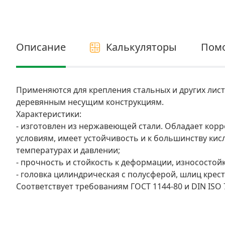
Электро и бензоинструмент, оборудование
Нержавеющий крепеж
Описание
Калькуляторы
Пом
Перфорированный крепеж
Скобяные изделия и мебельная фурнитура
Применяются для крепления стальных и других листо
деревянным несущим конструкциям.
Характеристики:
- изготовлен из нержавеющей стали. Обладает кор
условиям, имеет устойчивость и к большинству кис
температурах и давлении;
- прочность и стойкость к деформации, износостойк
- головка цилиндрическая с полусферой, шлиц крес
Соответствует требованиям ГОСТ 1144-80 и DIN ISO 